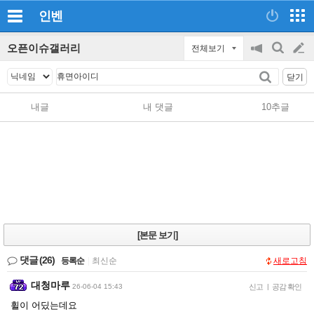
인벤
오픈이슈갤러리
전체보기
공
검
글
지
색
닫기
on/off
쓰
내글
내 댓글
10추글
기
[본문 보기]
댓글
(26)
등록순
|
최신순
새로고침
대청마루
26-06-04 15:43
신고
|
공감 확인
휠이 어딨는데요