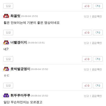
답글
0
0
촤꼴릿
26-06-04 15:51
신고
|
공감 확인
휠은 안보이는데 기분이 좋은 영상이네요
답글
0
0
너빨갱이지
26-06-04 15:51
신고
|
공감 확인
네?
답글
0
0
호박벌궁뎅이
26-06-04 15:52
신고
|
공감 확인
ㅇㄷ
답글
0
0
휘뚜루마뚜루
26-06-04 15:52
신고
|
공감 확인
일단 무슨차인지는 모르겠고