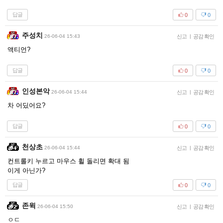
답글
0
0
주성치
26-06-04 15:43
신고
|
공감 확인
액티언?
답글
0
0
인성본악
26-06-04 15:44
신고
|
공감 확인
차 어딨어요?
답글
0
0
천상초
26-06-04 15:44
신고
|
공감 확인
컨트롤키 누르고 마우스 휠 돌리면 확대 됨
이게 아닌가?
답글
0
0
존윅
26-06-04 15:50
신고
|
공감 확인
ㅇㄷ