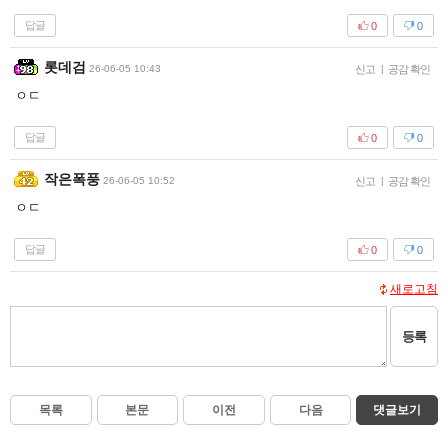
답글
0
0
롯데검
26-06-05 10:43
신고
|
공감 확인
ㅇㄷ
답글
0
0
작은폭풍
26-06-05 10:52
신고
|
공감 확인
ㅇㄷ
답글
0
0
새로고침
등록
목록
본문
이전
다음
댓글보기