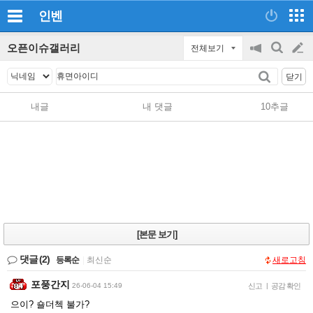
인벤
오픈이슈갤러리
전체보기
공
검
글
지
색
닫기
on/off
쓰
내글
내 댓글
10추글
기
[본문 보기]
댓글
(2)
등록순
|
최신순
새로고침
포풍간지
26-06-04 15:49
신고
|
공감 확인
으이? 숄더첵 불가?