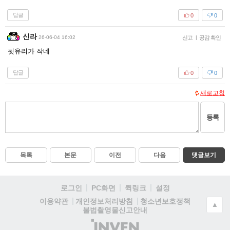
답글
0
0
신라
26-06-04 16:02
신고
|
공감 확인
뒷유리가 작네
답글
0
0
새로고침
등록
목록
본문
이전
다음
댓글보기
로그인
PC화면
퀵링크
설정
청소년보호정책
이용약관
개인정보처리방침
▲
불법촬영물신고안내
(주)