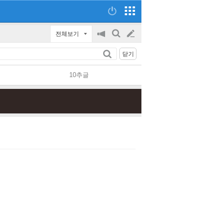
전체보기
공
검
글
지
색
닫기
on/off
쓰
10추글
기