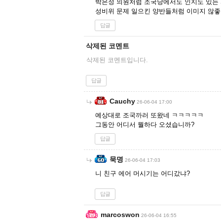
박은정 의원처럼 조국당에서도 인지도 있는
성비위 문제 일으킨 양반들처럼 이미지 않
답글
삭제된 코멘트
삭제된 코멘트입니다.
답글
Cauchy
26-06-04 17:00
예상대로 조국까러 또왔네 ㅋㅋㅋㅋㅋ
그동안 어디서 뭘하다 오셨습니까?
답글
묵명
26-06-04 17:03
니 친구 에어 머시기는 어디갔냐?
답글
marcoswon
26-06-04 16:55