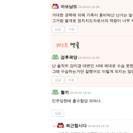
아브낭뜨
26-06-04 16:58
거대한 권력에 의해 가족이 풍비박산 난거는 
그거랑 별개로 정치지도자로서의 역량이 너무 
답글
이동
검후곽양
26-06-04 16:56
난 솔직히 강미경 대변인 사태 제대로 수습 못한
그때 수습하는거만 잘했어도 이렇게 되지는 않
답글
이동
혈끼
26-06-04 16:54
민주당한테 흡수합당 되려나..
답글
퇴근합시다
26-06-04 18:16