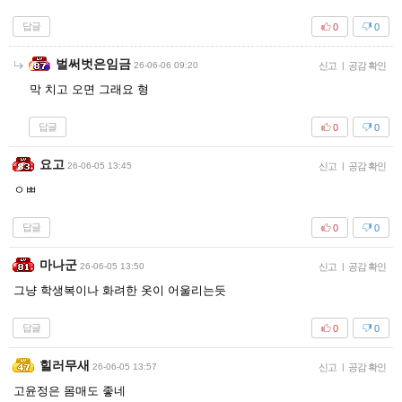
답글
0
0
벌써벗은임금
26-06-06 09:20
신고
|
공감 확인
막 치고 오면 그래요 형
답글
0
0
요고
26-06-05 13:45
신고
|
공감 확인
ㅇㅃ
답글
0
0
마나군
26-06-05 13:50
신고
|
공감 확인
그냥 학생복이나 화려한 옷이 어울리는듯
답글
0
0
힐러무새
26-06-05 13:57
신고
|
공감 확인
고윤정은 몸매도 좋네