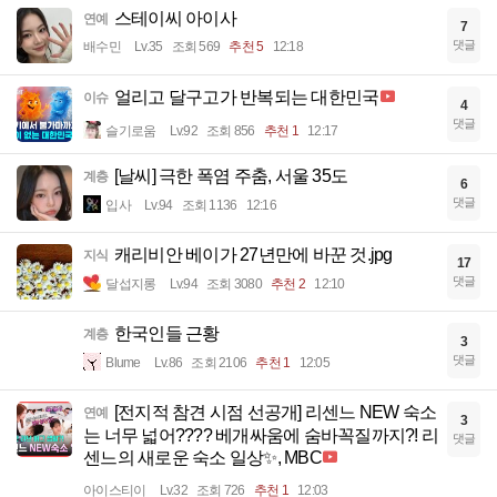
스테이씨 아이사
연예
7
댓글
배수민
Lv.35
조회 569
추천 5
12:18
얼리고 달구고가 반복되는 대한민국
이슈
4
댓글
슬기로움
Lv.92
조회 856
추천 1
12:17
[날씨] 극한 폭염 주춤, 서울 35도
계층
6
댓글
입사
Lv.94
조회 1136
12:16
캐리비안 베이가 27년만에 바꾼 것.jpg
지식
17
댓글
달섭지롱
Lv.94
조회 3080
추천 2
12:10
한국인들 근황
계층
3
댓글
Blume
Lv.86
조회 2106
추천 1
12:05
[전지적 참견 시점 선공개] 리센느 NEW 숙소
연예
3
는 너무 넓어???? 베개싸움에 숨바꼭질까지?! 리
댓글
센느의 새로운 숙소 일상✨, MBC
아이스티이
Lv.32
조회 726
추천 1
12:03