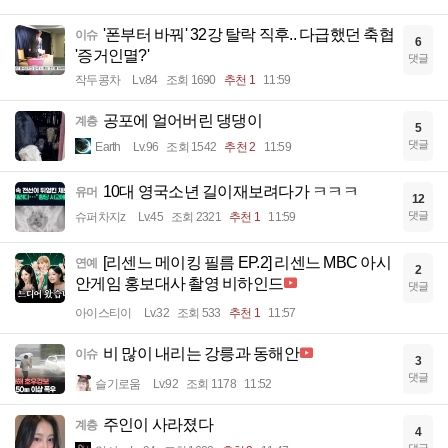
'폰부터 바꿔' 32강 탈락 직후.. 다급했던 축협
이슈
6
'증거인멸?'
댓글
작두콩차
Lv.84
조회 1690
추천 1
11:59
공포에 얼어버린 댕댕이
계층
5
댓글
Earth
Lv.96
조회 1542
추천 2
11:59
10대 영국소년 길이재보려다가 ㅋㅋㅋ
유머
12
댓글
슈퍼차지z
Lv.45
조회 2321
추천 1
11:59
[리센느 메이킹 필름 EP.2] 리센느 MBC 아시
연예
2
안게임 홍보대사 촬영 비하인드
댓글
아이스티이
Lv.32
조회 533
추천 1
11:57
비 많이 내리는 강릉과 동해안
이슈
3
댓글
슬기로움
Lv.92
조회 1178
11:52
주인이 사라졌다
계층
4