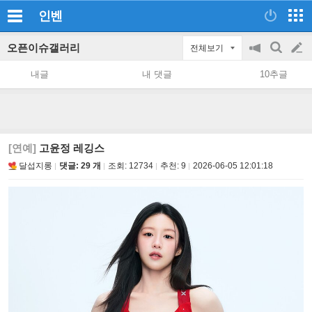
인벤
오픈이슈갤러리
전체보기
공
검
글
지
색
내글
내 댓글
10추글
on/off
쓰
기
[연예]
고윤정 레깅스
달섭지롱
댓글: 29 개
조회:
12734
추천:
9
2026-06-05 12:01:18