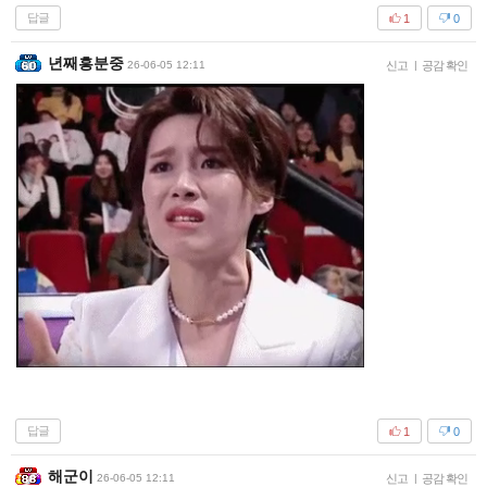
답글
1
0
년째흥분중
26-06-05 12:11
신고
|
공감 확인
답글
1
0
해군이
26-06-05 12:11
신고
|
공감 확인