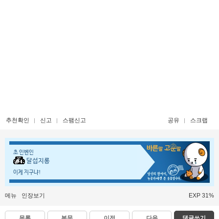
추천확인
신고
스팸신고
공유
스크랩
초 인벤인
달섭지롱
이게 지구냐!
메뉴
인장보기
EXP 31%
목록
본문
이전
다음
댓글쓰기