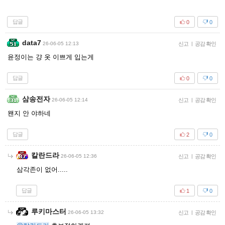
답글
0
0
data7
26-06-05 12:13
신고
|
공감 확인
윤정이는 걍 옷 이쁘게 입는게
답글
0
0
삼송전자
26-06-05 12:14
신고
|
공감 확인
왠지 안 야하네
답글
2
0
칼란드라
26-06-05 12:36
신고
|
공감 확인
삼각존이 없어.....
답글
1
0
루키마스터
26-06-05 13:32
신고
|
공감 확인