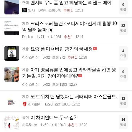
맨시티 유니폼 입고 헤딩하는 리센느 메이
연예
0
댓글
입사
Lv.94
조회 648
추천 1
12:51
크리스토퍼 놀란 <오디세이> 전세계 흥행 10
계층
22
억 달러 돌파.jpg
댓글
Dusked
Lv.71
조회 1081
추천 1
12:41
요즘 폼 미쳐버린 광기의 국세청
계층
4
댓글
아이스티이
Lv.32
조회 972
추천 1
12:39
아기 맹금류를 입에넣고 와라라랄랄 하면 생
계층
0
기는일. 이게 강아지야 매야?
댓글
아이스티이
Lv.32
조회 1103
12:37
또 트위치 밴 당했다는 서터리머 아스몬골드.
계층
13
댓글
전자팔찌
Lv.93
조회 1831
12:32
이 차이인데도 무료 감?
유머
14
댓글
하루5프로
Lv.50
조회 1949
추천 1
12:28