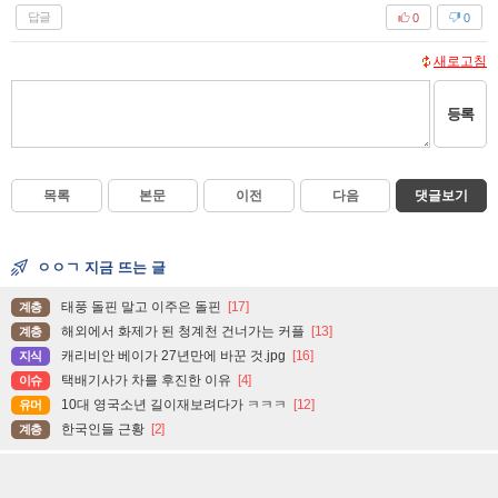
답글
0
0
새로고침
등록
목록
본문
이전
다음
댓글보기
ㅇㅇㄱ 지금 뜨는 글
태풍 돌핀 말고 이주은 돌핀
[17]
계층
해외에서 화제가 된 청계천 건너가는 커플
[13]
계층
캐리비안 베이가 27년만에 바꾼 것.jpg
[16]
지식
택배기사가 차를 후진한 이유
[4]
이슈
10대 영국소년 길이재보려다가 ㅋㅋㅋ
[12]
유머
한국인들 근황
[2]
계층