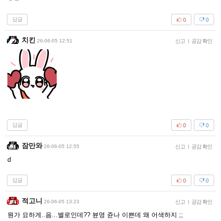
답글
0
0
치킨
26-06-05 12:51
신고
|
공감 확인
답글
0
0
잠만와
26-06-05 12:55
신고
|
공감 확인
d
답글
0
0
적고니
26-06-05 13:23
신고
|
공감 확인
뭔가 묘하게..음...별로인데?? 뷴명 쥰나 이쁜데 왜 어색하지 ;;