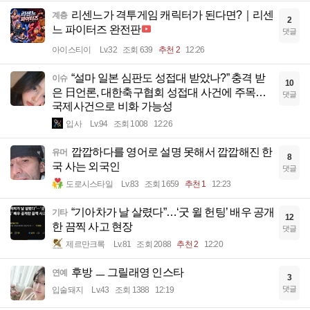
리센느가 격투게임 캐릭터가 된다면?｜리센
계층
2
느 파이터즈 완전판
댓글
아이스티이
Lv.32
조회 639
추천 2
12:26
“설마 일본 심판도 성접대 받았나?” 충격 받
이슈
10
은 日언론, 대한축구협회 성접대 사건에 주목…
댓글
국제사건으로 비화 가능성
입사
Lv.94
조회 1008
12:26
깝깝하다를 영어로 설명 못해서 깝깝해진 한
유머
8
국 사는 외국인
댓글
도로시스타일
Lv.83
조회 1659
추천 1
12:23
“기아차가 날 살렸다”…‘굿 윌 헌팅’ 배우 공개
기타
12
한 끔찍 사고 현장
댓글
제르만크록
Lv.81
조회 2088
추천 2
12:20
후방 ㅡ 그릴래영 인스타
연예
3
댓글
입술돼지
Lv.43
조회 1388
12:19