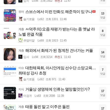
댓글
입사
Lv.94
조회 1602
추천 3
11:47
스브스에서 이런 만화도 해준적이 있구나
유머
13
댓글
슬기로움
Lv.92
조회 1331
11:46
ㅆ덕주의) 요즘 재평가 받는다는 좀 옛날 라
계층
8
노벨 완결 작품
댓글
큐땁이알
Lv.88
조회 1915
11:45
해외에서 화제가 된 청계천 건너가는 커플
계층
14
댓글
입사
Lv.94
조회 3214
추천 1
11:43
대한체육회, 아시안게임 선수단 소양교육…
이슈
7
최태성 강사 초청
댓글
슬기로움
Lv.92
조회 971
11:40
거울상 생명체에 인류는 멸망할것인가?
지식
17
댓글
마검귀
Lv.83
조회 2006
11:39
태풍 돌핀 말고 이주은 돌핀
계층
17