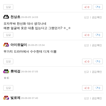
답글
0
0
천상초
26-06-05 14:03
신고
|
공감 확인
모자무싸 한선화 대사 생각나네
예쁜 얼굴에 옷은 대충 입는다고 그랬던가? ㅎ_ㅎ
답글
0
0
아이유앓이
26-06-05 15:04
신고
|
공감 확인
무가치 드라마에서 수수한데 디게 이쁨
답글
0
0
롯데검
26-06-06 07:05
신고
|
공감 확인
ㅇㄷ
답글
0
0
빛로제
26-06-06 07:40
신고
|
공감 확인