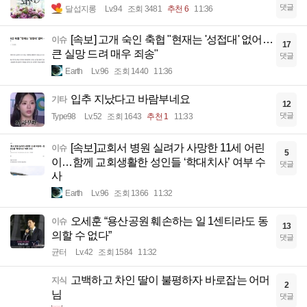
댓글
달섭지롱
Lv.94
조회 3481
추천 6
11:36
[속보] 고개 숙인 축협 "현재는 '성접대' 없어…
이슈
17
큰 실망 드려 매우 죄송"
댓글
Earth
Lv.96
조회 1440
11:36
입추 지났다고 바람부네요
기타
12
댓글
Type98
Lv.52
조회 1643
추천 1
11:33
[속보]교회서 병원 실려가 사망한 11세 어린
이슈
5
이…함께 교회생활한 성인들 ‘학대치사’ 여부 수
댓글
사
Earth
Lv.96
조회 1366
11:32
오세훈 “용산공원 훼손하는 일 1센티라도 동
이슈
13
의할 수 없다”
댓글
균터
Lv.42
조회 1584
11:32
고백하고 차인 딸이 불평하자 바로잡는 어머
지식
2
님
댓글