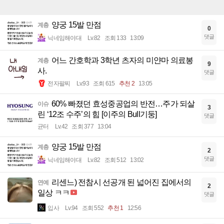
양궁 15발 만점
계층
0
댓글
닉네임해야대
Lv.82
조회 133
13:09
어느 간호학과 3학년 츠자의 미얀마 의료봉
계층
9
사.
댓글
전자팔찌
Lv.93
조회 615
추천 2
13:05
60% 빠졌던 효성중공업의 반전…주가 되살
이슈
3
린 ‘12조 수주’의 힘 [이주의 Bull기둥]
댓글
균터
Lv.42
조회 377
13:04
양궁 15발 만점
계층
2
댓글
닉네임해야대
Lv.82
조회 512
13:02
리센느) 전참시 선공개 된 넓어진 집에서의
연예
2
일상 ㅋㅋ
댓글
입사
Lv.94
조회 552
추천 1
12:56