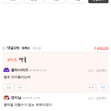
댓글
(29)
등록순
|
최신순
새로고침
엘라시리즈
26-06-05 12:12
신고
|
공감 확인
별로 안어울리는데
답글
이동
4
0
겐지님
26-06-05 12:02
신고
|
공감 확인
클릭을 안할수가 없는 제목이었다..