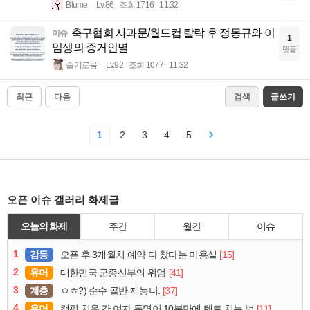
Blume
Lv.86
조회 1716
11:32
축구협회 사과문/월드컵 탈락 후 정몽규와 이
이슈
1
임생의 증거인멸
댓글
슬기로움
Lv.92
조회 1077
11:32
최근
다음
검색
글쓰기
1
2
3
4
5
오픈 이슈 갤러리 화제글
오늘의 화제
주간
월간
이슈
1
감동
[15]
오픈 후 3개월치 예약 다 찼다는 미용실
2
유머
[41]
대한민국 군종신부의 위엄
3
계층
[37]
ㅇㅎ?) 순수 골반 재능녀.
4
유머
[11]
캠핑 처음 간 여자 두명이 10분만에 텐트 치는 법