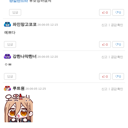
@칼란드라
후보정하겠져
답글
0
0
파인망고코코
26-06-05 12:15
신고
|
공감 확인
예쁘다
답글
0
0
강한나약한너
26-06-05 12:20
신고
|
공감 확인
ㅇㅃ
답글
0
0
루트원
26-06-05 12:25
신고
|
공감 확인