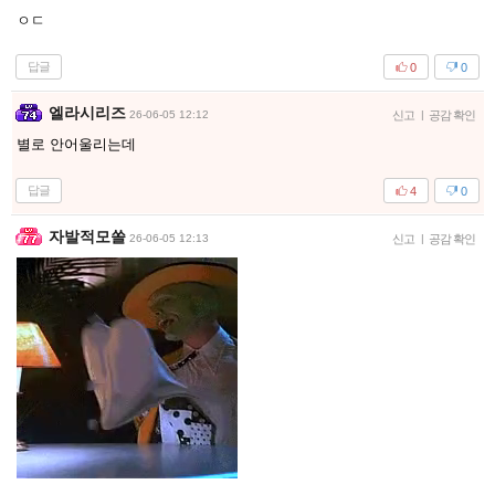
ㅇㄷ
답글
0
0
엘라시리즈
26-06-05 12:12
신고
|
공감 확인
별로 안어울리는데
답글
4
0
자발적모쏠
26-06-05 12:13
신고
|
공감 확인