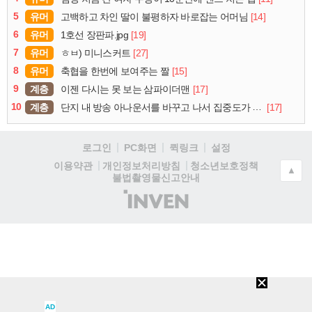
5
유머
[14]
고백하고 차인 딸이 불평하자 바로잡는 어머님
6
유머
[19]
1호선 장판파.jpg
7
유머
[27]
ㅎㅂ) 미니스커트
8
유머
[15]
축협을 한번에 보여주는 짤
9
계층
[17]
이젠 다시는 못 보는 삼파이더맨
10
계층
[17]
단지 내 방송 아나운서를 바꾸고 나서 집중도가 확 올라갔다는 한 아파트의 안내방송
로그인
PC화면
퀵링크
설정
청소년보호정책
이용약관
개인정보처리방침
▲
불법촬영물신고안내
(주)
인
벤
AD