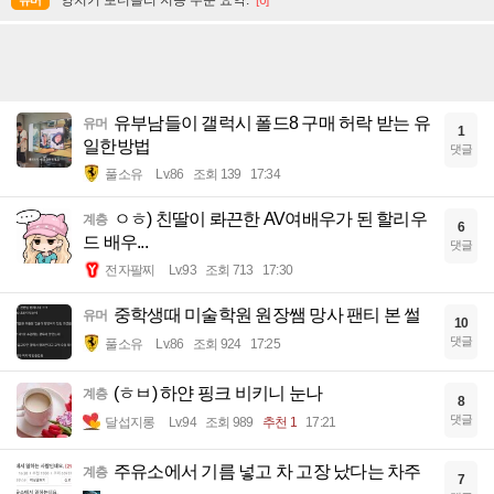
양치기 보더콜리 지능 수준 요약.
[6]
유머
유부남들이 갤럭시 폴드8 구매 허락 받는 유
유머
1
일한방법
댓글
풀소유
Lv.86
조회 139
17:34
ㅇㅎ) 친딸이 롸끈한 AV여배우가 된 할리우
계층
6
드 배우...
댓글
전자팔찌
Lv.93
조회 713
17:30
중학생때 미술학원 원장쌤 망사 팬티 본 썰
유머
10
댓글
풀소유
Lv.86
조회 924
17:25
(ㅎㅂ) 하얀 핑크 비키니 눈나
계층
8
댓글
달섭지롱
Lv.94
조회 989
추천 1
17:21
주유소에서 기름 넣고 차 고장 났다는 차주
계층
7