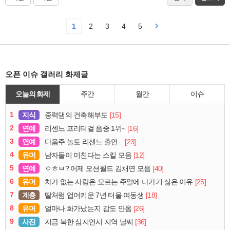
1
2
3
4
5
오픈 이슈 갤러리 화제글
오늘의 화제
주간
월간
이슈
1
지식
[15]
중력댐의 건축해부도
2
연예
[16]
리센느 프리티걸 음중 1위~
3
연예
[23]
다음주 놀토 리센느 출연...
4
유머
[12]
남자들이 미친다는 스킬 모음
5
연예
[40]
ㅇㅎㅂ? 어제 오션월드 김채연 모음
6
유머
[25]
차가 없는 사람은 모르는 주말에 나가기 싫은 이유
7
계층
[18]
딸처럼 업어키운 7년 터울 여동생
8
유머
[26]
얼마나 화가났는지 감도 안옴
9
사진
[36]
지금 북한 삼지연시 지역 날씨