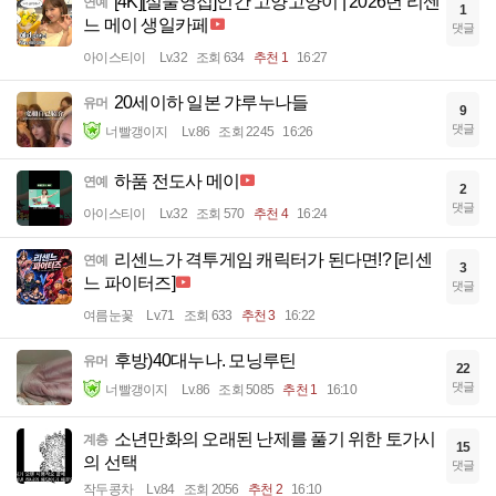
[4K][실물영접]인간 고양고양이 | 2026년 리센
연예
1
느 메이 생일카페
댓글
아이스티이
Lv.32
조회 634
추천 1
16:27
20세이하 일본 갸루누나들
유머
9
댓글
너빨갱이지
Lv.86
조회 2245
16:26
하품 전도사 메이
연예
2
댓글
아이스티이
Lv.32
조회 570
추천 4
16:24
리센느가 격투게임 캐릭터가 된다면!? [리센
연예
3
느 파이터즈]
댓글
여름눈꽃
Lv.71
조회 633
추천 3
16:22
후방)40대누나. 모닝루틴
유머
22
댓글
너빨갱이지
Lv.86
조회 5085
추천 1
16:10
소년만화의 오래된 난제를 풀기 위한 토가시
계층
15
의 선택
댓글
작두콩차
Lv.84
조회 2056
추천 2
16:10