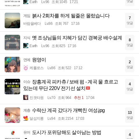
댓글
Earth
Lv.96
조회 1045
17:21
붉사 2회차를 하게 될줄은 몰랐습니다
게임
7
댓글
바람을베다
Lv.86
조회 767
17:16
옛 조상님들의 지혜가 담긴 경복궁 배수설계
지식
8
댓글
Earth
Lv.96
조회 825
17:16
원영이
연예
2
댓글
케를로스
Lv.86
조회 522
17:12
장흥계곡 피카츄 / 보배 펌 - 계곡 물 흐르고
이슈
4
있는데 무단 220V 전기선 설치
댓글
진겟타원
Lv.70
조회 964
추천 1
17:04
수락산 계곡 갔다가 개빡친 여성.jpg
계층
13
댓글
달섭지롱
Lv.94
조회 2154
17:03
도시가 포위당해도 살아남는 방법
유머
4