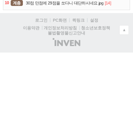
10
계층
[14]
30점 만점에 29점을 쏘다니 대단하시네요.jpg
로그인
PC화면
퀵링크
설정
청소년보호정책
이용약관
개인정보처리방침
▲
불법촬영물신고안내
(주)
인
벤