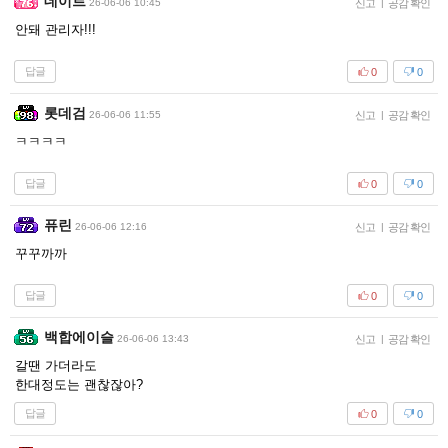
데이르
26-06-06 10:45
신고
|
공감 확인
안돼 관리자!!!
답글
0
0
롯데검
26-06-06 11:55
신고
|
공감 확인
ㅋㅋㅋㅋ
답글
0
0
퓨린
26-06-06 12:16
신고
|
공감 확인
꾸꾸까까
답글
0
0
백합에이슬
26-06-06 13:43
신고
|
공감 확인
갈땐 가더라도
한대정도는 괜찮잖아?
답글
0
0