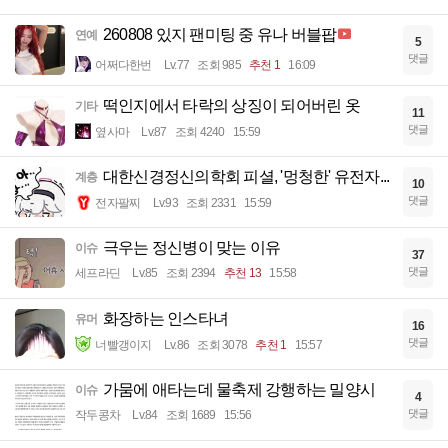
260808 있지 팬미팅 중 유나 버블팝
연예
5
댓글
어쩌다한번
Lv.77
조회 985
추천 1
16:09
떡인지에서 타락의 상징이 되어버린 옷
기타
11
댓글
옆사마
Lv.87
조회 4240
15:59
대한신경정신의학회 피셜, '멍청한' 유전자...
계층
10
댓글
전자팔찌
Lv.93
조회 2331
15:59
극우는 정신병이 맞는 이유
이슈
37
댓글
세프라딘
Lv.85
조회 2394
추천 13
15:58
화장하는 인스타녀
유머
16
댓글
너빨갱이지
Lv.86
조회 3078
추천 1
15:57
가뭄에 애타는데 물축제 강행하는 밀양시
이슈
4
댓글
작두콩차
Lv.84
조회 1689
15:56