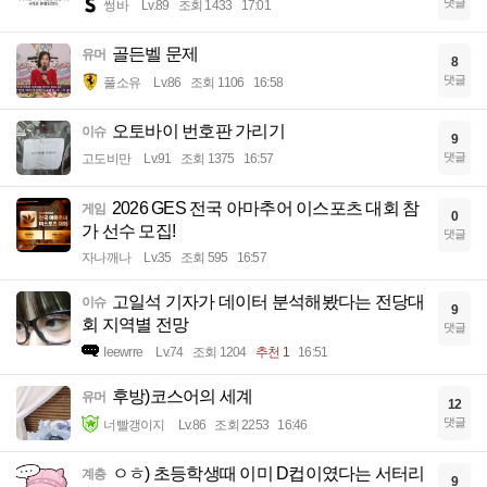
댓글
썽바
Lv.89
조회 1433
17:01
골든벨 문제
유머
8
댓글
풀소유
Lv.86
조회 1106
16:58
오토바이 번호판 가리기
이슈
9
댓글
고도비만
Lv.91
조회 1375
16:57
2026 GES 전국 아마추어 이스포츠 대회 참
게임
0
가 선수 모집!
댓글
자나깨나
Lv.35
조회 595
16:57
고일석 기자가 데이터 분석해봤다는 전당대
이슈
9
회 지역별 전망
댓글
Ieewrre
Lv.74
조회 1204
추천 1
16:51
후방)코스어의 세계
유머
12
댓글
너빨갱이지
Lv.86
조회 2253
16:46
ㅇㅎ) 초등학생때 이미 D컵이였다는 서터리
계층
9