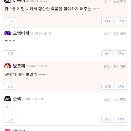
꺄옹이
26-06-05 19:21
신고
|
공감 확인
원수를 기절 시켜서 평안한 죽음을 맞이하게 해주는 ㅜㅜ
답글
4
0
교범바제
26-06-05 19:42
신고
|
공감 확인
ㄱㅇㅇ
답글
0
0
빛로제
26-06-05 19:50
신고
|
공감 확인
근데 왜 슬퍼보일까 ㅜㅜ
답글
6
0
존윅
26-06-05 20:29
신고
|
공감 확인
ㅋㅋㅋ
답글
0
0