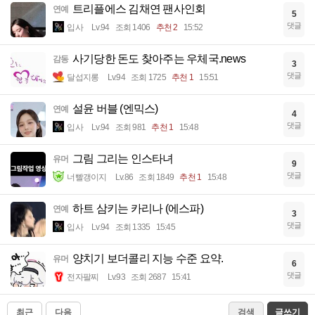
트리플에스 김채연 팬사인회
연예
5
댓글
입사
Lv.94
조회 1406
추천 2
15:52
사기당한 돈도 찾아주는 우체국.news
감동
3
댓글
달섭지롱
Lv.94
조회 1725
추천 1
15:51
설윤 버블 (엔믹스)
연예
4
댓글
입사
Lv.94
조회 981
추천 1
15:48
그림 그리는 인스타녀
유머
9
댓글
너빨갱이지
Lv.86
조회 1849
추천 1
15:48
하트 삼키는 카리나 (에스파)
연예
3
댓글
입사
Lv.94
조회 1335
15:45
양치기 보더콜리 지능 수준 요약.
유머
6
댓글
전자팔찌
Lv.93
조회 2687
15:41
최근
다음
검색
글쓰기