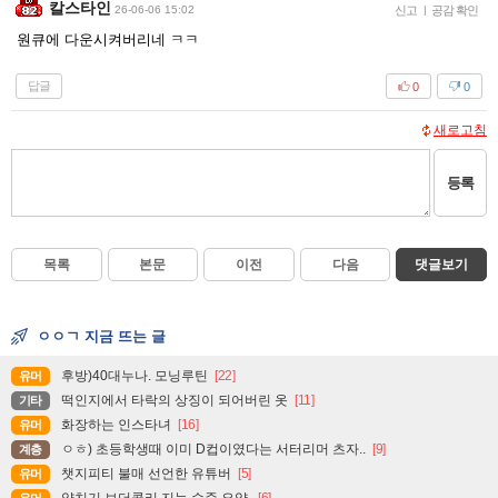
칼스타인
26-06-06 15:02
신고
|
공감 확인
원큐에 다운시켜버리네 ㅋㅋ
답글
0
0
새로고침
등록
목록
본문
이전
다음
댓글보기
ㅇㅇㄱ 지금 뜨는 글
후방)40대누나. 모닝루틴
[22]
유머
떡인지에서 타락의 상징이 되어버린 옷
[11]
기타
화장하는 인스타녀
[16]
유머
ㅇㅎ) 초등학생때 이미 D컵이였다는 서터리머 츠자..
[9]
계층
챗지피티 불매 선언한 유튜버
[5]
유머