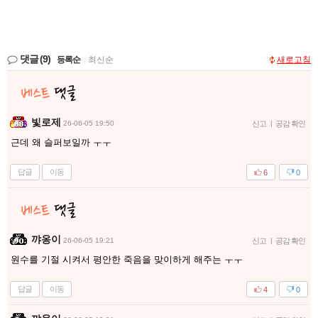
댓글
(9)
등록순
|
최신순
새로고침
빛로제
26-06-05 19:50
신고
|
공감 확인
근데 왜 슬퍼보일까 ㅜㅜ
답글
이동
6
0
꺄옹이
26-06-05 19:21
신고
|
공감 확인
원수를 기절 시켜서 평안한 죽음을 맞이하게 해주는 ㅜㅜ
답글
이동
4
0