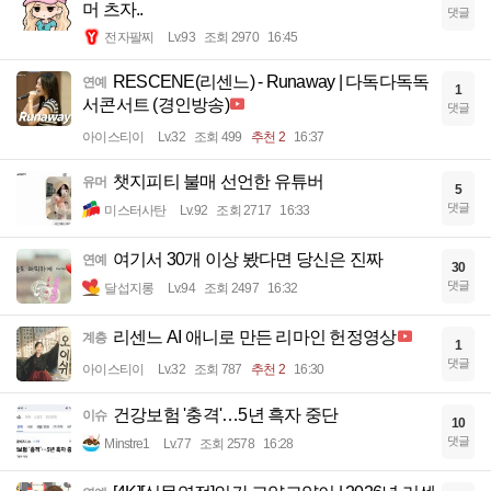
머 츠자..
댓글
전자팔찌
Lv.93
조회 2970
16:45
RESCENE(리센느) - Runaway | 다독다독독
연예
1
서콘서트 (경인방송)
댓글
아이스티이
Lv.32
조회 499
추천 2
16:37
챗지피티 불매 선언한 유튜버
유머
5
댓글
미스터사탄
Lv.92
조회 2717
16:33
여기서 30개 이상 봤다면 당신은 진짜
연예
30
댓글
달섭지롱
Lv.94
조회 2497
16:32
리센느 AI 애니로 만든 리마인 헌정영상
계층
1
댓글
아이스티이
Lv.32
조회 787
추천 2
16:30
건강보험 '충격'…5년 흑자 중단
이슈
10
댓글
Minstre1
Lv.77
조회 2578
16:28