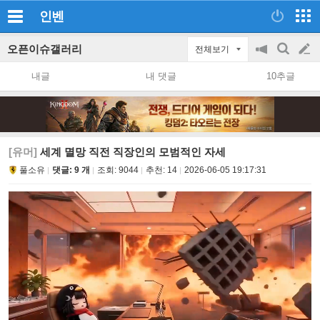
인벤
오픈이슈갤러리
전체보기
공
검
글
지
색
내글
내 댓글
10추글
on/off
쓰
기
[유머]
세계 멸망 직전 직장인의 모범적인 자세
풀소유
댓글: 9 개
조회:
9044
추천:
14
2026-06-05 19:17:31