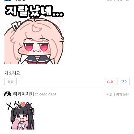
개소리요
답글
0
0
타카미치카
26-06-06 03:07
신고
|
공감 확인