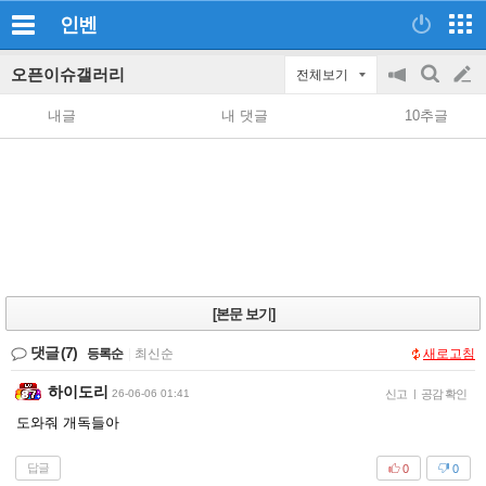
인벤
오픈이슈갤러리
전체보기
공
검
글
지
색
내글
내 댓글
10추글
on/off
쓰
기
[본문 보기]
댓글
(7)
등록순
|
최신순
새로고침
하이도리
26-06-06 01:41
신고
|
공감 확인
도와줘 개독들아
답글
0
0