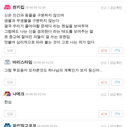
썬키킵
26-06-06 01:49
신고
|
공감 확인
신은 인간과 동물을 구분하지 않으며
생물과 무생물을 구분하지 않는다
결국 우리가 풀어야할 문제다 라는 현실을 보여주며
그럼에도 나는 신을 경외한다 라는 태도를 보여주는 말
로 종교에 절여진 자들이 잘 쓰는 표현임
덧붙여 심리적으로 따라 붙는 것이 고로 나는 죄가 없다
답글
0
0
바리스타임
26-06-06 01:52
신고
|
공감 확인
그럼 투표용지 모자른것도 하나님의 계획인가 보지 등신아...
답글
1
0
나메크
26-06-06 01:54
신고
|
공감 확인
한심
답글
0
0
파인망고코코
26-06-06 03:03
신고
|
공감 확인