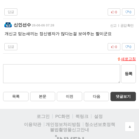
답글
0
0
신인선수
26-06-06 07:28
신고
|
공감 확인
개신교 믿는새끼는 정신병자가 많다는걸 보여주는 짤이군요
답글
0
0
새로고침
등록
목록
본문
이전
다음
댓글보기
로그인
PC화면
퀵링크
설정
청소년보호정책
이용약관
개인정보처리방침
▲
불법촬영물신고안내
(주)