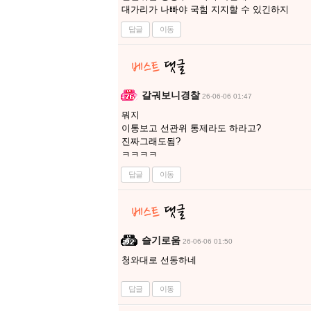
대가리가 나빠야 국힘 지지할 수 있긴하지
답글
이동
갈궈보니경찰
26-06-06 01:47
뭐지
이통보고 선관위 통제라도 하라고?
진짜그래도됨?
ㅋㅋㅋㅋ
답글
이동
슬기로움
26-06-06 01:50
청와대로 선동하네
답글
이동