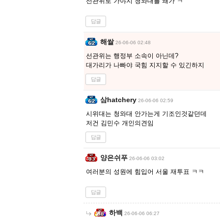
선관위로 가야지 청와대를 왜가 ㅋ
답글
해쌀
26-06-06 02:48
선관위는 행정부 소속이 아닌데?
대가리가 나빠야 국힘 지지할 수 있긴하지
답글
삼hatchery
26-06-06 02:59
시위대는 청와대 안가는게 기조인것같던데
저건 김민수 개인의견임
답글
양은쉬푸
26-06-06 03:02
여러분의 성원에 힘입어 서울 재투표 ㅋㅋ
답글
하백
26-06-06 06:27