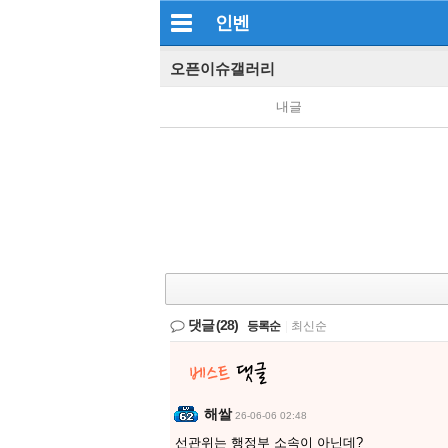
인벤
오픈이슈갤러리
내글
댓글
(28)
등록순
|
최신순
해쌀
26-06-06 02:48
선관위는 행정부 소속이 아닌데?