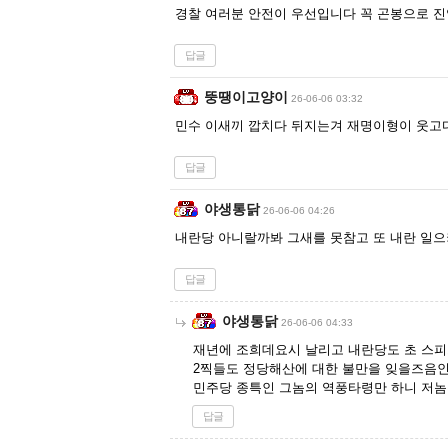
경찰 여러분 안전이 우선입니다 꼭 곤봉으로 
답글
뚱땡이고양이
26-06-06 03:32
민수 이새끼 깝치다 뒤지는겨 재명이형이 웃고
답글
야생통닭
26-06-06 04:26
내란당 아니랄까봐 그새를 못참고 또 내란 일
답글
야생통닭
26-06-06 04:33
재년에 조희데요시 날리고 내란당도 초 스
2찍들도 정당해산에 대한 불만을 잊을즈음
민주당 종특인 그놈의 역풍타령만 하니 저놈
답글