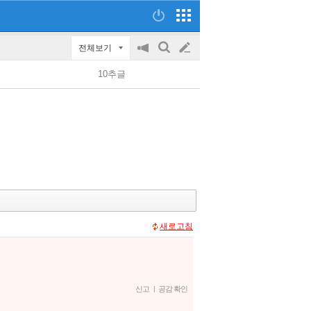
전체보기
공
검
글
지
색
10추글
on/off
쓰
기
새로고침
신고
|
공감 확인