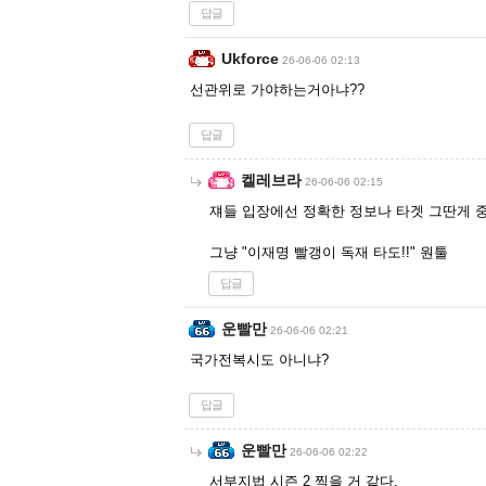
답글
Ukforce
26-06-06 02:13
선관위로 가야하는거아냐??
답글
켈레브라
26-06-06 02:15
쟤들 입장에선 정확한 정보나 타겟 그딴게 
그냥 "이재명 빨갱이 독재 타도!!" 원툴
답글
운빨만
26-06-06 02:21
국가전복시도 아니냐?
답글
운빨만
26-06-06 02:22
서부지법 시즌 2 찍을 거 같다.