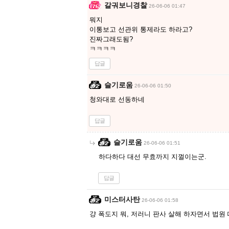
갈궈보니경찰
26-06-06 01:47
뭐지
이통보고 선관위 통제라도 하라고?
진짜그래도됨?
ㅋㅋㅋㅋ
답글
슬기로움
26-06-06 01:50
청와대로 선동하네
답글
슬기로움
26-06-06 01:51
하다하다 대선 무효까지 지껄이는군.
답글
미스터사탄
26-06-06 01:58
걍 폭도지 뭐, 저러니 판사 살해 하자면서 법원