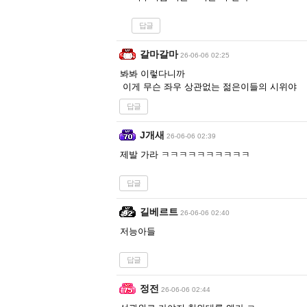
답글
갈마갈마
26-06-06 02:25
봐봐 이렇다니까
이게 무슨 좌우 상관없는 젊은이들의 시위야
답글
J개새
26-06-06 02:39
제발 가라 ㅋㅋㅋㅋㅋㅋㅋㅋㅋㅋ
답글
길베르트
26-06-06 02:40
저능아들
답글
정전
26-06-06 02:44