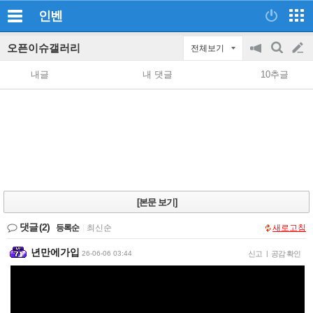
인벤
오픈이슈갤러리
전체보기
공
검
글
지
색
내글
내 댓글
10추글
on/off
쓰
기
[본문 보기]
댓글
(2)
등록순
|
최신순
새로고침
년만에가입
26-06-06 03:44
신고
|
공감 확인