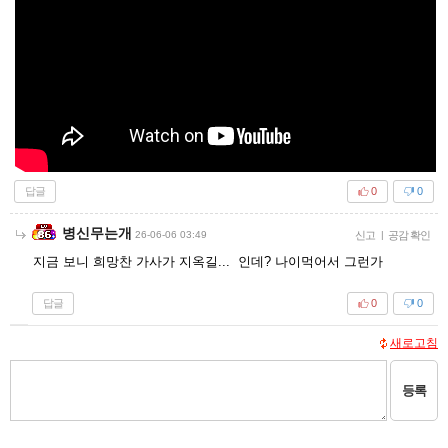
답글
0
0
병신무는개
26-06-06 03:49
신고
|
공감 확인
지금 보니 희망찬 가사가 지옥길... 인데? 나이먹어서 그런가
답글
0
0
새로고침
등록