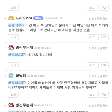
답글
0
3
프리드274
26-06-06 04:37
신고
|
공감 확인
@켈레브라
이건 어느 쪽 정치인의 문제가 아님 여당야당 다 미적거리
는게 현실이고 여당도 하겠다고만 하고 다른 액션은 없음
답글
0
2
병신무는개
26-06-06 04:37
신고
|
공감 확인
@프리드274
네 다음 캄보디아
답글
0
0
끝났엉
26-06-06 04:41
신고
|
공감 확인
@프리드274
여야를 떠났는데 왜 자꾸 민주당한테 책임지라고 지랄하
냐??? 맞아?? 저미친 새끼들은 이재명 사형 외치는거 맞아??
답글
0
0
병신무는개
26-06-06 04:43
신고
|
공감 확인