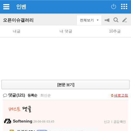
인벤
오픈이슈갤러리
전체보기
공
검
글
지
색
내글
내 댓글
10추글
on/off
쓰
기
[본문 보기]
댓글
(121)
등록순
|
최신순
새로고침
Softening
26-06-06 03:45
신고
|
공감 확인