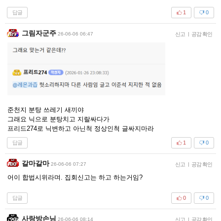
답글
1
0
그림자군주
26-06-06 06:47
신고
|
공감 확인
준천지 분탕 쓰레기 새끼야
그래요 닉으로 분탕치고 지랄싸다가
프리드274로 닉변하고 아닌척 정상인척 글싸지마라
답글
1
0
갈마갈마
26-06-06 07:27
신고
|
공감 확인
어이 합법시위라며. 집회신고는 하고 하는거임?
답글
0
0
사랑방손님
26-06-06 08:14
신고
|
공감 확인