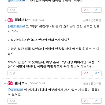
@프리드274
그래서 캄보디아야 원하는게 뭐야? 재투표?
답글
0
0
켈레브라
26-06-06 04:46
신고
|
공감 확인
@프리드274
그 "극우" 못잡아내면 물 다 흐리는데 그걸 냅두고 있으
니 ㅉㅉ
미적거린다고 손 놓고 있으면 안되는거 아님?
여당은 일단 패를 보였으니 야당이 반응을 해야 액션을 취하는 거 아
님?
박수도 한 손으로 못치는데, 여당 혼자 그냥 진행 해버리면 "부정조사
한다" 이럴게 뻔한데, 야당을 닥달하든가 해야 하는거 아닌가?
답글
0
0
켈레브라
26-06-06 04:49
신고
|
공감 확인
@켈레브라
뭐 여기서 해결책 씨부려봤자 저기 있는 사람들이 들을려
나 싶다만
답글
0
0