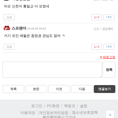
아오 신천지 통일교 다 모였네
답글
0
0
스프랜더
26-06-06 09:05
신고
|
공감 확인
거기 모인 애들은 참정권 관심도 없어 ㅋ
답글
0
0
새로고침
등록
목록
본문
이전
다음
댓글보기
로그인
PC화면
퀵링크
설정
청소년보호정책
이용약관
개인정보처리방침
▲
불법촬영물신고안내