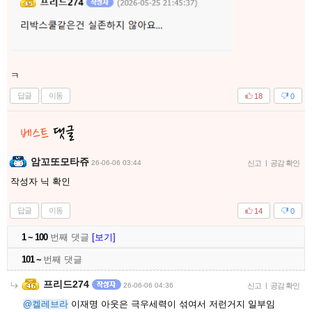
ㅋ
답글
이동
18
0
암꼬또모타쥬
26-06-06 03:44
신고
|
공감 확인
작성자 닉 확인
답글
이동
14
0
1 ~ 100
번째 댓글
[보기]
101 ~
번째 댓글
프리드274
26-06-06 04:36
신고
|
공감 확인
@켈레브라
이재명 아웃은 극우세력이 섞여서 저런거지 일부임