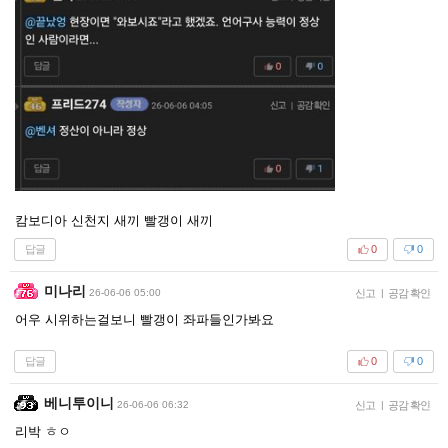
캄보디아 신천지 새끼 빨갱이 새끼
답글
0
0
미나리
26-06-06 05:00
신고
|
공감 확인
어우 시위하는걸보니 빨갱이 좌파들인가봐요
답글
0
0
베니투이니
26-06-06 06:32
신고
|
공감 확인
리박 ㅎㅇ