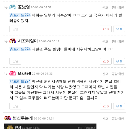
끝났엉
26-06-06 04:51
신고
|
공감 확인
@프리드274
너희는 일부가 다수잖아 ㅋㅋ 그리고 극우가 아니라 벌
레층이겠지..
답글
0
0
시끄러임마
26-06-06 06:12
신고
|
공감 확인
@프리드274
내란견 폭도 빨갱이들이네 시위나하고말이야 ㅋㅋ
답글
0
0
Martell
26-06-06 07:33
신고
|
공감 확인
@프리드274
박근혜 퇴진시위때도 진짜 격해진 사람인지 본질 흐리
러 나온 사람인지 막 나가는 사람 나왔었고 그때마다 주변 시민들
이 그들을 차단했음 그래서 시위의 본질이 흐려지지 않았고 근데 저기
서 그 일부 극우들이 떠드는데 가만 둔다? 흠...글쎄요...
답글
0
0
병신무는개
26-06-06 04:34
신고
|
공감 확인