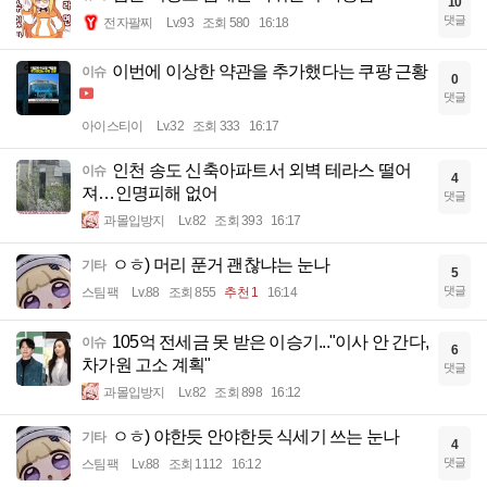
10
댓글
전자팔찌
Lv.93
조회 580
16:18
이번에 이상한 약관을 추가했다는 쿠팡 근황
이슈
0
댓글
아이스티이
Lv.32
조회 333
16:17
인천 송도 신축아파트서 외벽 테라스 떨어
이슈
4
져…인명피해 없어
댓글
과몰입방지
Lv.82
조회 393
16:17
ㅇㅎ) 머리 푼거 괜찮냐는 눈나
기타
5
댓글
스팀팩
Lv.88
조회 855
추천 1
16:14
105억 전세금 못 받은 이승기..."이사 안 간다,
이슈
6
차가원 고소 계획"
댓글
과몰입방지
Lv.82
조회 898
16:12
ㅇㅎ) 야한듯 안야한듯 식세기 쓰는 눈나
기타
4
댓글
스팀팩
Lv.88
조회 1112
16:12