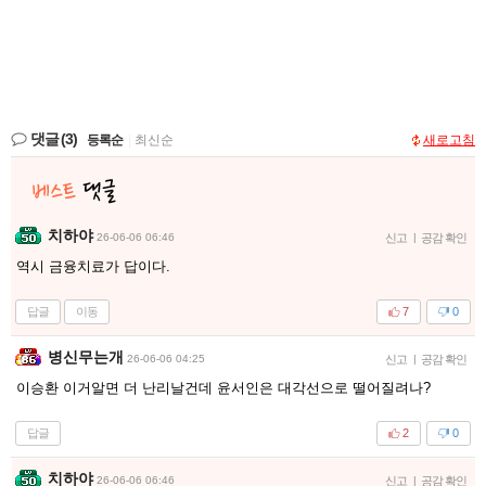
댓글
(3)
등록순
|
최신순
새로고침
치하야
26-06-06 06:46
신고
|
공감 확인
역시 금융치료가 답이다.
답글
이동
7
0
병신무는개
26-06-06 04:25
신고
|
공감 확인
이승환 이거알면 더 난리날건데 윤서인은 대각선으로 떨어질려나?
답글
2
0
치하야
26-06-06 06:46
신고
|
공감 확인