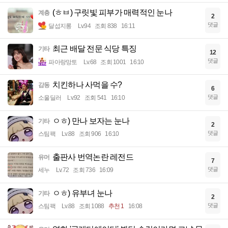
(ㅎㅂ) 구릿빛 피부가 매력적인 눈나
계층
2
댓글
달섭지롱
Lv.94
조회 838
16:11
최근 배달 전문 식당 특징
기타
12
댓글
파아랑망토
Lv.68
조회 1001
16:10
치킨하나 사먹을 수?
감동
6
댓글
소울딜러
Lv.92
조회 541
16:10
ㅇㅎ) 만나 보자는 눈나
기타
2
댓글
스팀팩
Lv.88
조회 906
16:10
출판사 번역논란 레전드
유머
7
댓글
세누
Lv.72
조회 736
16:09
ㅇㅎ) 유부녀 눈나
기타
2
댓글
스팀팩
Lv.88
조회 1088
추천 1
16:08