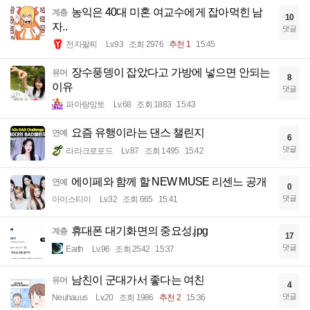
농익은 40대 미혼 여교수에게 잡아먹힌 남
계층
10
자..
댓글
전자팔찌
Lv.93
조회 2976
추천 1
15:45
장수풍뎅이 잡았다고 가방에 넣으면 안되는
유머
8
이유
댓글
파아랑망토
Lv.68
조회 1883
15:43
요즘 유행이라는 댄스 챌린지
연예
6
댓글
라라크로포드
Lv.87
조회 1495
15:42
에이페와 함께 할 NEW MUSE 리센느 공개
연예
0
댓글
아이스티이
Lv.32
조회 665
15:41
휴대폰 대기화면의 중요성.jpg
계층
17
댓글
Earth
Lv.96
조회 2542
15:37
남친이 군대가서 좋다는 여친
유머
4
댓글
Neuhauus
Lv.20
조회 1986
추천 2
15:36