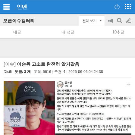
인벤
오픈이슈갤러리
전체보기
공
검
글
지
색
내글
내 댓글
10추글
on/off
쓰
기
[이슈]
이승환 고소로 완전히 알거같음
Disifi
댓글: 3 개
조회:
6616
추천:
4
2026-06-06 04:24:38