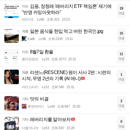
김용, 정청래 '레버리지 ETF 책임론' 제기에
이슈
19
"반명 커밍아웃하라"
댓글
파인더1
Lv.80
조회 913
15:33
일본 음식을 한입 먹고 버린 한국인.jpg
계층
15
댓글
Earth
Lv.96
조회 2345
15:31
8월7일 환율
이슈
11
댓글
찢어진정의
Lv.20
조회 1073
15:31
리센느(RESCENE) 원이 서사 2편 : 시련의
계층
1
시작, 무명 2년의 기록 (AI 애니)
댓글
아이스티이
Lv.32
조회 546
15:31
맛의 비결
기타
2
댓글
휴면아이디
Lv.84
조회 947
15:30
레버리지를 알아보자
기타
0
댓글
사람아니야
Lv.63
조회 810
15:28