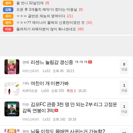
울 언니 32살인데
[8]
유머
오픈 후 3개월치 예약 다 찼다는 미용실
[6]
감동
ㅇㅎㅂ 골반은 재능의 영역이다
[21]
유머
ㅇㅎㅂ?? 제미나이 몰락의 신호탄이였던 것
[16]
유머
돌려차기 피해자분이 많이 화나셨네요
[48]
이슈
리센느 놀림감 갱신중 ㅋㅋㅋ
연예
0
댓글
아이스티이
Lv.32
조회 45
16:21
여친이 개 이쁜가봐
기타
1
댓글
하루5프로
Lv.50
조회 370
추천 1
16:20
김포FC 관중 3천 명 안 되는 2부 리그 고정운
이슈
1
감독 연봉이 3억
댓글
아이스티이
Lv.32
조회 142
16:18
님들 이정도 몸매면 사귀는거 가능함?
유머