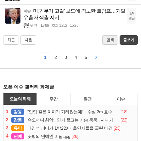
'미군 무기 고갈' 보도에 격노한 트럼프…기밀
이슈
14
유출자 색출 지시
댓글
읏큐
Lv.86
조회 1252
15:26
최근
다음
검색
글쓰기
1
2
3
4
5
오픈 이슈 갤러리 화제글
오늘의 화제
주간
월간
이슈
1
감동
[18]
“인형 같은 아이가 가라앉는데”…수심 3m 호수 뛰어든 60대 의인
2
감동
[22]
슥오더니 촤악.. 연기 뚫고는 가슴 툭툭.. 지나가던 아재의 정체
3
유머
[23]
나영석 피디가 1박2일때 출연자들을 굴린 배경
4
연예
[26]
뜻밖의 연예인 미담..jpg