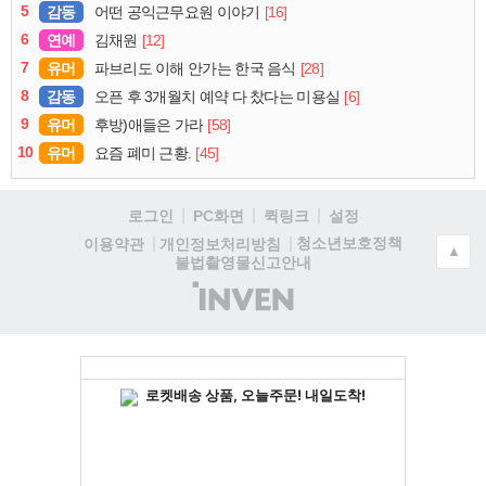
5
감동
[16]
어떤 공익근무요원 이야기
6
연예
[12]
김채원
7
유머
[28]
파브리도 이해 안가는 한국 음식
8
감동
[6]
오픈 후 3개월치 예약 다 찼다는 미용실
9
유머
[58]
후방)애들은 가라
10
유머
[45]
요즘 폐미 근황.
로그인
PC화면
퀵링크
설정
청소년보호정책
이용약관
개인정보처리방침
▲
불법촬영물신고안내
(주)
인
벤