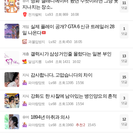
영화 '글래디에이터' 봤던 수컷이라면 그냥 못
유머
11
지나치는 장소..
댓글
전자팔찌
Lv.93
조회 869
16:08
실제 플레이 공개? GTA 6 신규 트레일러 28
게임
1
일 나온다
댓글
과몰입방지
Lv.82
조회 450
16:05
갤럭시가 삼성거인줄 몰랐다는 일본 부인
계층
13
댓글
달섭지롱
Lv.94
조회 1431
16:02
감사합니다, 고맙습니다의 차이
지식
15
댓글
파아랑망토
Lv.68
조회 1395
15:56
강화도 한 사찰에 남아있는 병인양요의 흔적
지식
3
댓글
파아랑망토
Lv.68
조회 1306
15:54
1894년 마취과 의사
유머
12
댓글
파아랑망토
Lv.68
조회 1960
추천 2
15:45