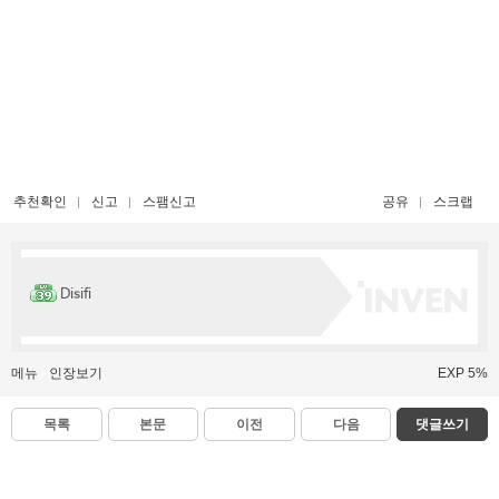
추천확인
신고
스팸신고
공유
스크랩
Disifi
메뉴
인장보기
EXP 5%
목록
본문
이전
다음
댓글쓰기