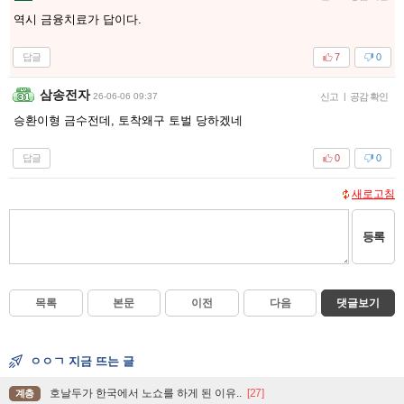
역시 금융치료가 답이다.
답글
7
0
삼송전자
26-06-06 09:37
신고
|
공감 확인
승환이형 금수전데, 토착왜구 토벌 당하겠네
답글
0
0
새로고침
등록
목록
본문
이전
다음
댓글보기
ㅇㅇㄱ 지금 뜨는 글
호날두가 한국에서 노쇼를 하게 된 이유..
[27]
계층