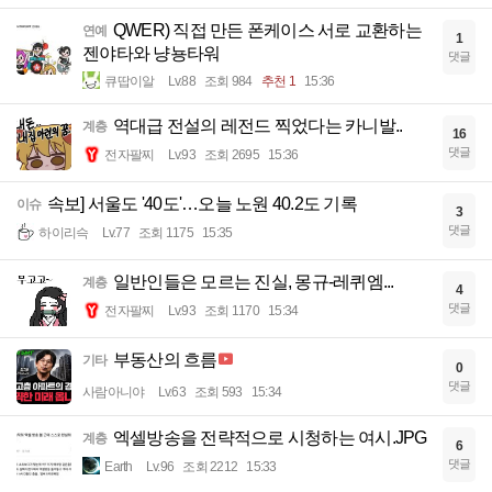
QWER) 직접 만든 폰케이스 서로 교환하는
연예
1
젠야타와 냥뇽타워
댓글
큐땁이알
Lv.88
조회 984
추천 1
15:36
역대급 전설의 레전드 찍었다는 카니발..
계층
16
댓글
전자팔찌
Lv.93
조회 2695
15:36
속보] 서울도 '40도'…오늘 노원 40.2도 기록
이슈
3
댓글
하이리슥
Lv.77
조회 1175
15:35
일반인들은 모르는 진실, 몽규-레퀴엠...
계층
4
댓글
전자팔찌
Lv.93
조회 1170
15:34
부동산의 흐름
기타
0
댓글
사람아니야
Lv.63
조회 593
15:34
엑셀방송을 전략적으로 시청하는 여시.JPG
계층
6
댓글
Earth
Lv.96
조회 2212
15:33