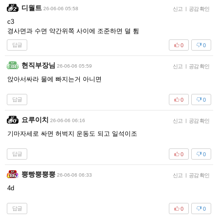
디월트
26-06-06 05:58
신고
|
공감 확인
c3
경사면과 수면 약간위쪽 사이에 조준하면 덜 튐
답글
0
0
현직부장님
26-06-06 05:59
신고
|
공감 확인
앉아서싸라 물에 빠지는거 아니면
답글
0
0
요루이치
26-06-06 06:16
신고
|
공감 확인
기마자세로 싸면 허벅지 운동도 되고 일석이조
답글
0
0
뿡빵뿡뿡뿡
26-06-06 06:33
신고
|
공감 확인
4d
답글
0
0