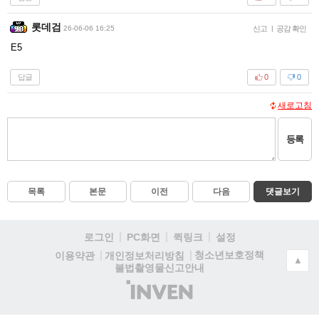
롯데검
26-06-06 16:25
신고
|
공감 확인
E5
답글
0
0
새로고침
등록
목록
본문
이전
다음
댓글보기
로그인
PC화면
퀵링크
설정
청소년보호정책
이용약관
개인정보처리방침
▲
불법촬영물신고안내
(주)
인
벤