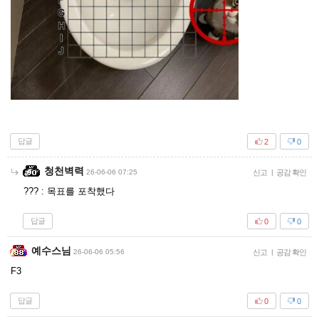
답글
2
0
청천벽력
26-06-06 07:25
신고
|
공감 확인
??? : 목표를 포착했다
답글
0
0
예수스님
26-06-06 05:56
신고
|
공감 확인
F3
답글
0
0