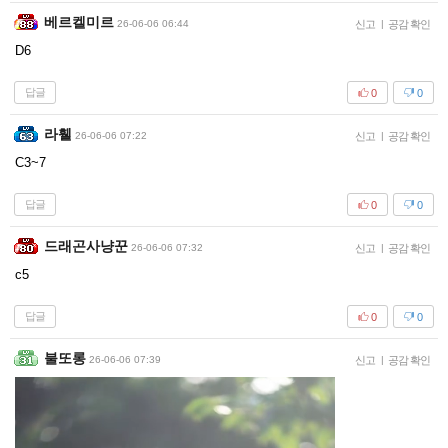
베르켈미르
26-06-06 06:44
신고
|
공감 확인
D6
답글
0
0
라휄
26-06-06 07:22
신고
|
공감 확인
C3~7
답글
0
0
드래곤사냥꾼
26-06-06 07:32
신고
|
공감 확인
c5
답글
0
0
불또롱
26-06-06 07:39
신고
|
공감 확인