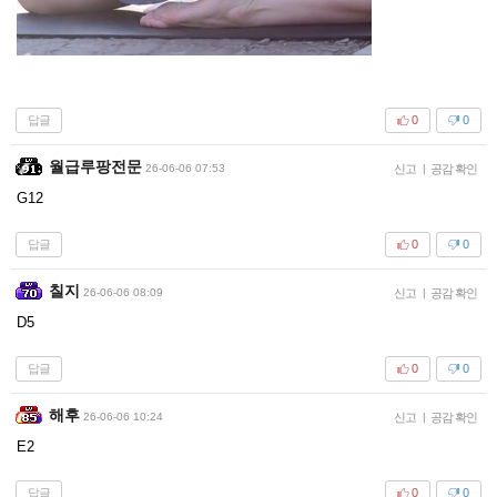
답글
0
0
월급루팡전문
26-06-06 07:53
신고
|
공감 확인
G12
답글
0
0
칠지
26-06-06 08:09
신고
|
공감 확인
D5
답글
0
0
해후
26-06-06 10:24
신고
|
공감 확인
E2
답글
0
0