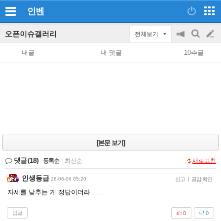
인벤
오픈이슈갤러리
전체보기
공
검
글
지
색
내글
내 댓글
10추글
on/off
쓰
기
[본문 보기]
댓글
(18)
등록순
|
최신순
새로고침
인생등급
26-06-06 05:20
신고
|
공감 확인
자세를 낮추는 게 정답이더라 . . .
답글
0
0