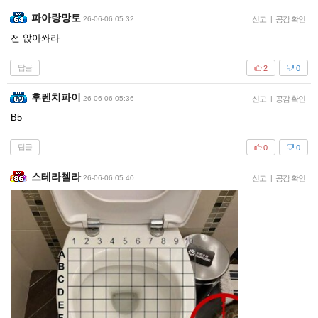
파아랑망토
26-06-06 05:32
신고
|
공감 확인
전 앉아쏴라
답글
2
0
후렌치파이
26-06-06 05:36
신고
|
공감 확인
B5
답글
0
0
스테라첼라
26-06-06 05:40
신고
|
공감 확인