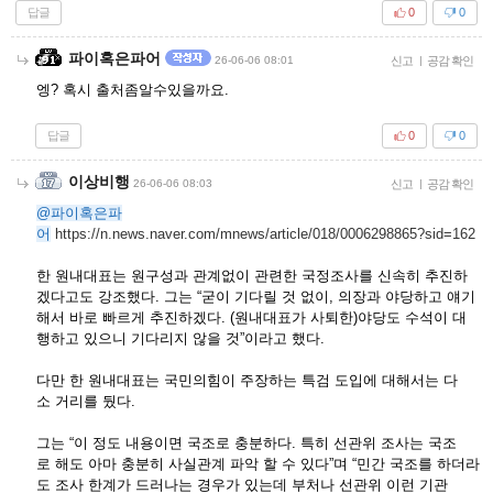
답글
0
0
파이혹은파어
26-06-06 08:01
신고
|
공감 확인
엥? 혹시 출처좀알수있을까요.
답글
0
0
이상비행
26-06-06 08:03
신고
|
공감 확인
@파이혹은파
어
https://n.news.naver.com/mnews/article/018/0006298865?sid=162
한 원내대표는 원구성과 관계없이 관련한 국정조사를 신속히 추진하
겠다고도 강조했다. 그는 “굳이 기다릴 것 없이, 의장과 야당하고 얘기
해서 바로 빠르게 추진하겠다. (원내대표가 사퇴한)야당도 수석이 대
행하고 있으니 기다리지 않을 것”이라고 했다.
다만 한 원내대표는 국민의힘이 주장하는 특검 도입에 대해서는 다
소 거리를 뒀다.
그는 “이 정도 내용이면 국조로 충분하다. 특히 선관위 조사는 국조
로 해도 아마 충분히 사실관계 파악 할 수 있다”며 “민간 국조를 하더라
도 조사 한계가 드러나는 경우가 있는데 부처나 선관위 이런 기관