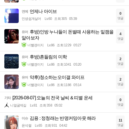
언제나 아이브
연예
0
댓글
인생쉽게살어
Lv.60
조회 305
05:39
후방)인방 누나들이 돈벌때 사용하는 밑캠을
유머
4
알아보자
댓글
너빨갱이지
Lv.86
조회 1229
05:27
후방)흔들림의 미학
유머
2
댓글
너빨갱이지
Lv.86
조회 1041
05:20
약후)청소하는오이갤 와이프
유머
2
댓글
너빨갱이지
Lv.86
조회 1186
05:14
[2026-08-07] 오늘의 전국 날씨 & 띠별 운세
기타
0
댓글
니얼굴제길
Lv.81
조회 358
05:02
김용 : 정청래는 반명커밍아웃 해라
이슈
11
댓글
윤석렬
Lv.65
조회 931
04:42