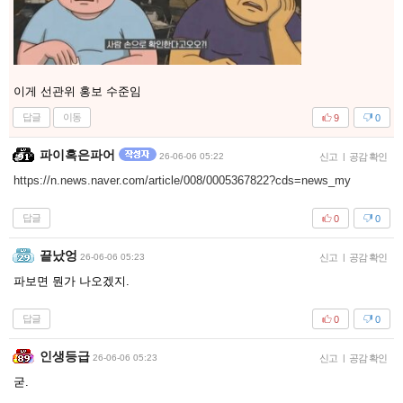
이게 선관위 홍보 수준임
답글
이동
9
0
파이혹은파어
26-06-06 05:22
신고
|
공감 확인
https://n.news.naver.com/article/008/0005367822?cds=news_my
답글
0
0
끝났엉
26-06-06 05:23
신고
|
공감 확인
파보면 뭔가 나오겠지.
답글
0
0
인생등급
26-06-06 05:23
신고
|
공감 확인
굳.