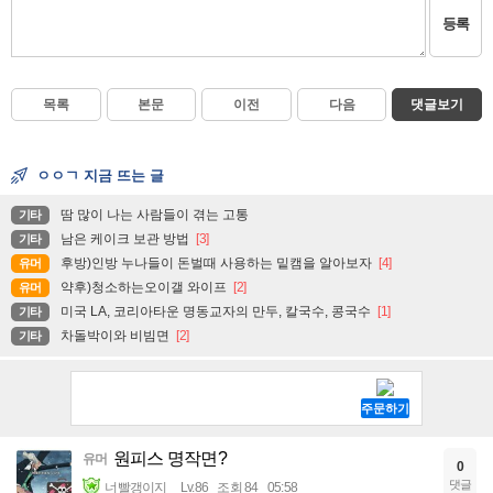
등록
목록
본문
이전
다음
댓글보기
ㅇㅇㄱ 지금 뜨는 글
땀 많이 나는 사람들이 겪는 고통
기타
남은 케이크 보관 방법
[3]
기타
후방)인방 누나들이 돈벌때 사용하는 밑캠을 알아보자
[4]
유머
약후)청소하는오이갤 와이프
[2]
유머
미국 LA, 코리아타운 명동교자의 만두, 칼국수, 콩국수
[1]
기타
차돌박이와 비빔면
[2]
기타
원피스 명작면?
유머
0
댓글
너빨갱이지
Lv.86
조회 84
05:58