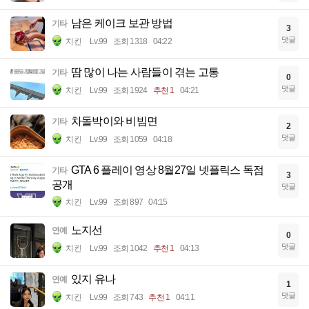
남은 케이크 보관 방법
기타
3
댓글
치킨
Lv.99
조회 1318
04:22
땀 많이 나는 사람들이 겪는 고통
기타
0
댓글
치킨
Lv.99
조회 1924
추천 1
04:21
차돌박이와 비빔면
기타
2
댓글
치킨
Lv.99
조회 1059
04:18
GTA 6 플레이 영상 8월27일 넷플릭스 독점
기타
3
공개
댓글
치킨
Lv.99
조회 897
04:15
노지선
연예
0
댓글
치킨
Lv.99
조회 1042
추천 1
04:13
있지 유나
연예
1
댓글
치킨
Lv.99
조회 743
추천 1
04:11