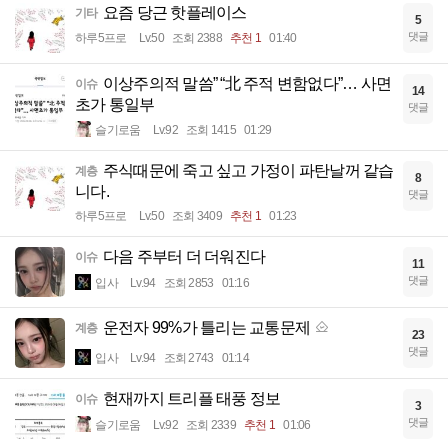
요즘 당근 핫플레이스
기타
5
댓글
하루5프로
Lv.50
조회 2388
추천 1
01:40
이상주의적 말씀” “北 주적 변함없다”… 사면
이슈
14
초가 통일부
댓글
슬기로움
Lv.92
조회 1415
01:29
주식때문에 죽고 싶고 가정이 파탄날꺼 같습
계층
8
니다.
댓글
하루5프로
Lv.50
조회 3409
추천 1
01:23
다음 주부터 더 더워진다
이슈
11
댓글
입사
Lv.94
조회 2853
01:16
운전자 99%가 틀리는 교통문제
계층
23
댓글
입사
Lv.94
조회 2743
01:14
현재까지 트리플 태풍 정보
이슈
3
댓글
슬기로움
Lv.92
조회 2339
추천 1
01:06