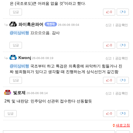
은 (국조로도)큰 어려움 없을 것”이라고 했다.
답글
0
0
파이혹은파어
26-06-06 08:04
신고
|
공감 확인
@이상비행
끄으으으음. 감사
답글
0
0
Kwonj
26-06-06 08:19
신고
|
공감 확인
@이상비행
국조부터 하고 특검은 의혹중에 파악하기 힘들거나 진
짜 범죄혐의가 있다고 생각할 때 진행하는게 상식선인거 같긴함
답글
0
0
빛로제
26-06-06 08:14
신고
|
공감 확인
2찍 및 내란당: 민주당이 선관위 접수한다 선동할듯
답글
0
0
새로고침