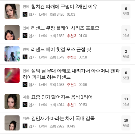
참치캔 따개에 구멍이 2개인 이유
연예
6
댓글
입사
Lv.94
조회 3426
01:03
리센느 쿠팡 플레이 시리즈 프로모
연예
1
댓글
입사
Lv.94
조회 1652
추천 3
01:00
리센느 메이 핫걸 포즈 근접 샷
연예
2
댓글
입사
Lv.94
조회 1649
추천 2
00:58
섬의 날 무대 아래로 내려가서 아주머니 팬과
연예
0
하이파이브 하는 리센느
댓글
입사
Lv.94
조회 1583
추천 1
00:56
요즘 인기 떨어지는 음식 1티어
계층
13
댓글
입사
Lv.94
조회 4014
추천 1
00:53
김민재가 바라는 차기 국대 감독
계층
10
댓글
입사
Lv.94
조회 2922
00:49