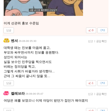
이게 선관위 홍보 수준임
답글
9
0
벤셔
26-06-06 05:30
신고
|
공감 확인
대학생 때는 진보를 마음에 품고,
부모와 싸우면서까지 진보를 응원했다.
성인이 되어서는
실질 보수인 민주당을 찍으면서도
비례는 정의당을 찍고,
그렇게 사회가 바뀔거라 생각했다...
근데 그 싸움이 끝나지 않을 듯...
답글
1
0
켈레브라
26-06-06 05:47
신고
|
공감 확인
여당은 패를 보였으니 이제 야당이 받던가 접던가 해야겠지
답글
0
0