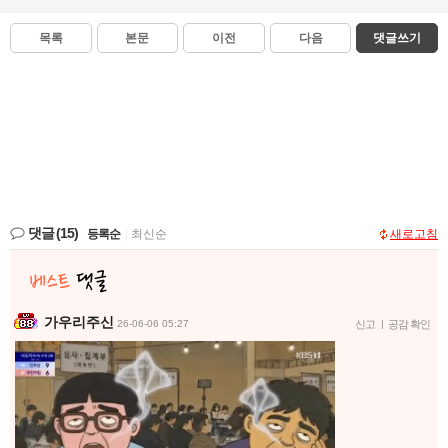
목록
본문
이전
다음
댓글쓰기
댓글
(15)
등록순
|
최신순
새로고침
가우리주신
26-06-06 05:27
신고
|
공감 확인