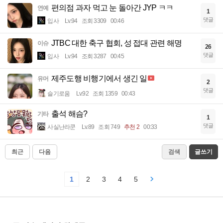
편의점 과자 먹고 눈 돌아간 JYP ㅋㅋ
연예
1
댓글
입사
Lv.94
조회 3309
00:46
JTBC 대한 축구 협회, 성 접대 관련 해명
이슈
26
댓글
입사
Lv.94
조회 3287
00:45
제주도행 비행기에서 생긴 일
유머
2
댓글
슬기로움
Lv.92
조회 1359
00:43
출석 해슴?
기타
1
댓글
사실난라쿤
Lv.89
조회 749
추천 2
00:33
최근
다음
검색
글쓰기
1
2
3
4
5