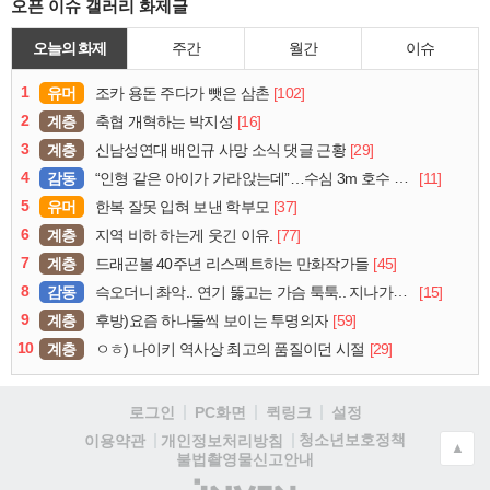
오픈 이슈 갤러리 화제글
오늘의 화제
주간
월간
이슈
1
유머
[102]
조카 용돈 주다가 뺏은 삼촌
2
계층
[16]
축협 개혁하는 박지성
3
계층
[29]
신남성연대 배인규 사망 소식 댓글 근황
4
감동
[11]
“인형 같은 아이가 가라앉는데”…수심 3m 호수 뛰어든 60대 의인
5
유머
[37]
한복 잘못 입혀 보낸 학부모
6
계층
[77]
지역 비하 하는게 웃긴 이유.
7
계층
[45]
드래곤볼 40주년 리스펙트하는 만화작가들
8
감동
[15]
슥오더니 촤악.. 연기 뚫고는 가슴 툭툭.. 지나가던 아재의 정체
9
계층
[59]
후방)요즘 하나둘씩 보이는 투명의자
10
계층
[29]
ㅇㅎ) 나이키 역사상 최고의 품질이던 시절
로그인
PC화면
퀵링크
설정
청소년보호정책
이용약관
개인정보처리방침
▲
불법촬영물신고안내
(주)