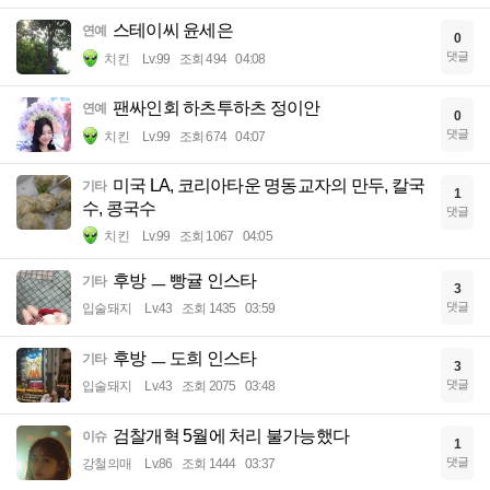
스테이씨 윤세은
연예
0
댓글
치킨
Lv.99
조회 494
04:08
팬싸인회 하츠투하츠 정이안
연예
0
댓글
치킨
Lv.99
조회 674
04:07
미국 LA, 코리아타운 명동교자의 만두, 칼국
기타
1
수, 콩국수
댓글
치킨
Lv.99
조회 1067
04:05
후방 ㅡ 빵귤 인스타
기타
3
댓글
입술돼지
Lv.43
조회 1435
03:59
후방 ㅡ 도희 인스타
기타
3
댓글
입술돼지
Lv.43
조회 2075
03:48
검찰개혁 5월에 처리 불가능했다
이슈
1
댓글
강철의매
Lv.86
조회 1444
03:37