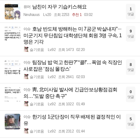
남친이 자꾸 기습키스해요
유머
1
댓글
Neuhauus
Lv.20
조회 2253
추천 1
03:02
호남 반도체 방해하는 미 7공군 박살내자”···
이슈
9
미군기지 무단침입 대학생단체 회원 3명 구속, 1
댓글
명은 기각
슬기로움
Lv.92
조회 1473
02:20
팀장님 밥 먹고 한판?” “콜!”…폭염 속 직장인
이슈
8
사로잡은 ‘점심 몰캉스’
댓글
슬기로움
Lv.92
조회 2641
02:03
靑, 北미사일 발사에 긴급안보상황점검회
이슈
0
의…“도발 중단 촉구”
댓글
슬기로움
Lv.92
조회 1022
01:49
한기성 1군단장이 직무 배제된 결정적인 이
이슈
5
유
댓글
슬기로움
Lv.92
조회 2312
01:44