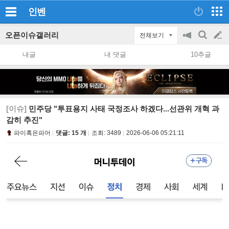
인벤
오픈이슈갤러리
전체보기
공
검
글
지
색
내글
내 댓글
10추글
on/off
쓰
기
[이슈]
민주당 "투표용지 사태 국정조사 하겠다...선관위 개혁 과
감히 추진"
파이혹은파어
댓글: 15 개
조회:
3489
2026-06-06 05:21:11