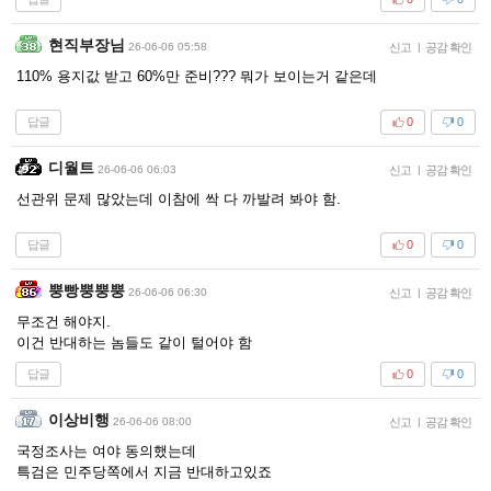
현직부장님
26-06-06 05:58
신고
|
공감 확인
110% 용지값 받고 60%만 준비??? 뭐가 보이는거 같은데
답글
0
0
디월트
26-06-06 06:03
신고
|
공감 확인
선관위 문제 많았는데 이참에 싹 다 까발려 봐야 함.
답글
0
0
뿡빵뿡뿡뿡
26-06-06 06:30
신고
|
공감 확인
무조건 해야지.
이건 반대하는 놈들도 같이 털어야 함
답글
0
0
이상비행
26-06-06 08:00
신고
|
공감 확인
국정조사는 여야 동의했는데
특검은 민주당쪽에서 지금 반대하고있죠