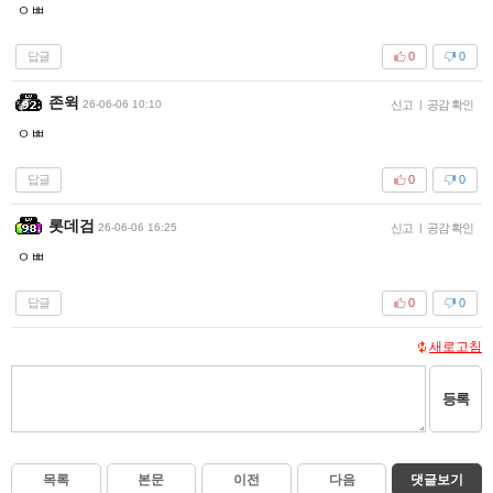
ㅇㅃ
답글
0
0
존윅
26-06-06 10:10
신고
|
공감 확인
ㅇㅃ
답글
0
0
롯데검
26-06-06 16:25
신고
|
공감 확인
ㅇㅃ
답글
0
0
새로고침
등록
목록
본문
이전
다음
댓글보기