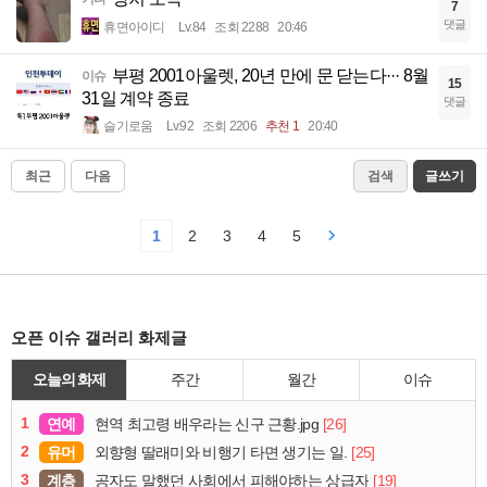
7
댓글
휴면아이디
Lv.84
조회 2288
20:46
부평 2001아울렛, 20년 만에 문 닫는다··· 8월
이슈
15
31일 계약 종료
댓글
슬기로움
Lv.92
조회 2206
추천 1
20:40
최근
다음
검색
글쓰기
1
2
3
4
5
오픈 이슈 갤러리 화제글
오늘의 화제
주간
월간
이슈
1
연예
[26]
현역 최고령 배우라는 신구 근황.jpg
2
유머
[25]
외향형 딸래미와 비행기 타면 생기는 일.
3
계층
[19]
공자도 말했던 사회에서 피해야하는 상급자