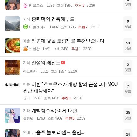
댓글
케를로스
Lv.86
조회 1396
추천 1
22:36
중력댐의 건축해부도
지식
9
댓글
너빨갱이지
Lv.86
조회 3586
추천 9
22:33
라면에 넣을 토핑재료 추천받습니다
계층
58
댓글
쾌변왕
Lv.91
조회 2483
추천 1
22:30
전설의 레전드
지식
2
댓글
아브라카
Lv.91
조회 1557
22:10
이란 "호르무즈 재개방 합의 근접...미, MOU
이슈
7
위반 배상해야"
댓글
균터
Lv.42
조회 1458
추천 1
22:10
개빡침주의) 이게 12년
기타
38
댓글
꿻뻵뗗
Lv.90
조회 4902
추천 5
22:09
다음주 놀토 리센느 출연...
연예
14