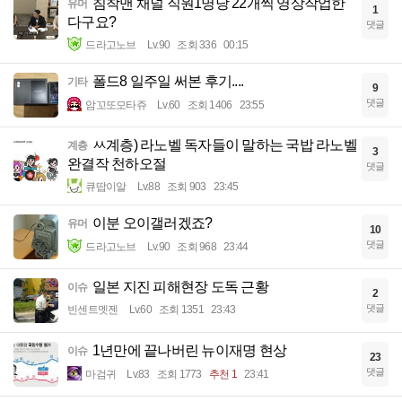
침착맨 채널 직원1명당 22개씩 영상작업한
유머
1
다구요?
댓글
드라고노브
Lv.90
조회 336
00:15
폴드8 일주일 써본 후기....
기타
9
댓글
암꼬또모타쥬
Lv.60
조회 1406
23:55
ㅆ계층) 라노벨 독자들이 말하는 국밥 라노벨
계층
3
완결작 천하오절
댓글
큐땁이알
Lv.88
조회 903
23:45
이분 오이갤러겠죠?
유머
10
댓글
드라고노브
Lv.90
조회 968
23:44
일본 지진 피해현장 도독 근황
이슈
2
댓글
빈센트멧젠
Lv.60
조회 1351
23:43
1년만에 끝나버린 뉴이재명 현상
이슈
23
댓글
마검귀
Lv.83
조회 1773
추천 1
23:41