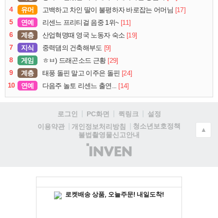
4
유머
[17]
고백하고 차인 딸이 불평하자 바로잡는 어머님
5
연예
[11]
리센느 프리티걸 음중 1위~
6
계층
[19]
산업혁명때 영국 노동자 숙소
7
지식
[9]
중력댐의 건축해부도
8
게임
[29]
ㅎㅂ) 드래곤소드 근황
9
계층
[24]
태풍 돌핀 말고 이주은 돌핀
10
연예
[14]
다음주 놀토 리센느 출연...
로그인
PC화면
퀵링크
설정
청소년보호정책
이용약관
개인정보처리방침
▲
불법촬영물신고안내
(주)
인
벤