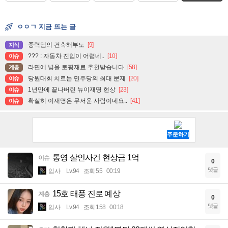
ㅇㅇㄱ 지금 뜨는 글
중력댐의 건축해부도
[9]
지식
??? : 자동차 진입이 어렵네..
[10]
이슈
라면에 넣을 토핑재료 추천받습니다
[58]
계층
당원대회 치르는 민주당의 최대 문제
[20]
이슈
1년만에 끝나버린 뉴이재명 현상
[23]
이슈
확실히 이재명은 무서운 사람이네요..
[41]
이슈
통영 살인사건 현상금 1억
이슈
0
댓글
입사
Lv.94
조회 55
00:19
15호 태풍 진로 예상
계층
0
댓글
입사
Lv.94
조회 158
00:18