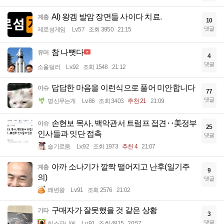
AI) 왕겜 발암 장면들 사이다 치료.
계층
10
댓글
제로섬게임
Lv.57
조회 3950
21:15
참 나뻣다
유머
4
댓글
소울딜러
Lv.92
조회 1548
21:12
답답한 마음을 이런식으로 풀어 미안합니다
이슈
77
댓글
병신무는개
Lv.86
조회 3403
추천 21
21:09
손현보 목사, 백악관서 트럼프 접견‥美정부
이슈
25
인사들과 잇단 접촉
댓글
슬기로움
Lv.92
조회 1973
추천 4
21:07
아까 소나기가 깔짝 떨어지고 난후(일기주
계층
9
의)
댓글
쾌변왕
Lv.91
조회 2576
21:02
구매자가 잘못했을 것 같은 상황
기타
3
댓글
히스파니에
Lv.91
조회 4815
20:57