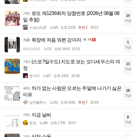
로또 제1236회차 당첨번호 (2026년 08월 08
기타
14
일 추첨)
댓글
사실난라쿤
Lv.89
조회 2305
추천 2
20:52
목장에 처음 와본 강아지 ㅋㅋ
계층
1
댓글
아이스티이
Lv.32
조회 1649
20:51
(스포?일수도) 지도로 보는 오디세우스의 여
기타
13
정
댓글
옆사마
Lv.87
조회 2426
20:49
차가 없는 사람은 모르는 주말에 나가기 싫은
유머
19
이유
댓글
낭만블루스
Lv.91
조회 4561
추천 7
20:49
지금 날씨
기타
8
댓글
문정
Lv.88
조회 1756
20:47
상처 소독
기타