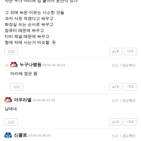
자는 누나 머리에 껌 붙여서 혼난적 있다
그 외에 싸운 이유는 사소한 것들
과자 서로 먹겠다고 싸우고
화장실 쓰는 순서로 싸우고
컴퓨터 때문에 싸우고
티비 채널 때문에 싸우고
형제 자매 사는거 비슷할 듯
답글
0
0
누구나평등
26-06-06 08:24
신고
|
공감 확인
머리에 껌은 좀
답글
0
0
아우리엘
26-06-06 07:09
신고
|
공감 확인
남매네
답글
0
0
신콜로
26-06-06 08:05
신고
|
공감 확인