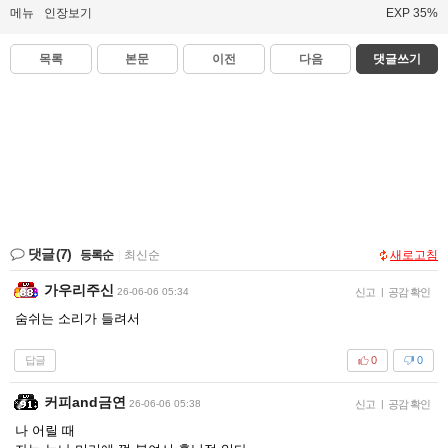
메뉴
인장보기
EXP 35%
목록
본문
이전
다음
댓글쓰기
댓글
(7)
등록순
|
최신순
새로고침
가우리주신
26-06-06 05:34
신고
|
공감 확인
숨쉬는 소리가 들려서
답글
0
0
커피and금연
26-06-06 05:38
신고
|
공감 확인
나 어릴 때