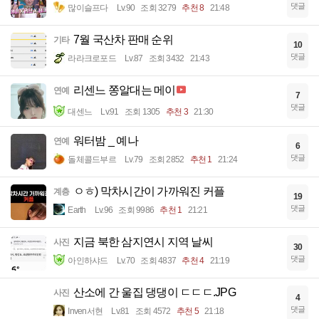
댓글
많이슬프다
Lv.90
조회 3279
추천 8
21:48
7월 국산차 판매 순위
기타
10
댓글
라라크로포드
Lv.87
조회 3432
21:43
리센느 쫑알대는 메이
연예
7
댓글
대센느
Lv.91
조회 1305
추천 3
21:30
워터밤 _ 예나
연예
6
댓글
돌체콜드부르
Lv.79
조회 2852
추천 1
21:24
ㅇㅎ) 막차시간이 가까워진 커플
계층
19
댓글
Earth
Lv.96
조회 9986
추천 1
21:21
지금 북한 삼지연시 지역 날씨
사진
30
댓글
아인하샤드
Lv.70
조회 4837
추천 4
21:19
산소에 간 울집 댕댕이 ㄷㄷㄷ.JPG
사진
4
댓글
Inven서현
Lv.81
조회 4572
추천 5
21:18