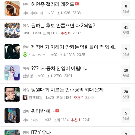
허언증 갤러리 레전드
유머
0
댓글
머머머머머며
Lv.38
조회 928
23:38
원하는 후보 안뽑으면 다 2찍임?
이슈
41
댓글
Disifi
Lv.39
조회 1108
추천 8
23:37
제작비가 이해가 안되는 영화들이 좀 있네..
유머
9
댓글
드라고노브
Lv.90
조회 1313
23:35
??? : 자동차 진입이 어렵네..
이슈
10
댓글
꿻뻵뗗
Lv.90
조회 2793
23:01
당원대회 치르는 민주당의 최대 문제
이슈
20
댓글
진겟타원
Lv.70
조회 2184
추천 7
22:49
워터밤 예나
연예
5
댓글
아이스티이
Lv.32
조회 1184
추천 1
22:41
ITZY 유나
연예
3