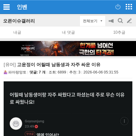
인벤
오픈이슈갤러리
전체보기
공
검
글
지
색
내글
내 댓글
10추글
on/off
쓰
기
[유머]
고윤정이 어릴때 남동생과 자주 싸운 이유
파아랑망토
댓글: 7 개
조회:
6899
추천:
3
2026-06-06 05:31:55