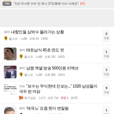
"1년 지나면 수리 안 되니 27만원에 다시 사세요"
[65]
기타
내향인들 심박수 올라가는 상황
유머
0
댓글
풀소유
Lv.86
조회 43
19:06
테토남식 45초 면도 컷
유머
1
댓글
풀소유
Lv.86
조회 162
19:05
남캠 엑셀 방송 500만원 리액션
유머
3
댓글
풀소유
Lv.86
조회 305
19:04
"보수는 무식한데 진보는..." 1020 남성들이
이슈
9
극우 된 까닭
댓글
왜구김당
Lv.73
조회 716
추천 1
18:55
'애국노' 요즘 뜻이 변질됨
유머
1