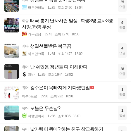
기타
35
댓글
평온한하늘
Lv.82
조회 2496
18:04
태국 총기 난사사건 발생...학생3명 교사3명
이슈
9
사망,15명 부상
댓글
왜구김당
Lv.73
조회 1270
18:03
생일선물받은 북극곰
기타
4
댓글
제르만크록
Lv.81
조회 1472
18:02
난 쉬었음 청년들 다 이해한다
유머
38
댓글
썽바
Lv.89
조회 1944
18:02
강주은이 목빠지게 기다렸던일
유머
1
댓글
하루5프로
Lv.50
조회 922
18:01
오늘은 무슨날?
유머
1
댓글
너빨갱이지
Lv.86
조회 835
18:01
낯가림이 뭔데? 하는 친구 참교육하기
유머