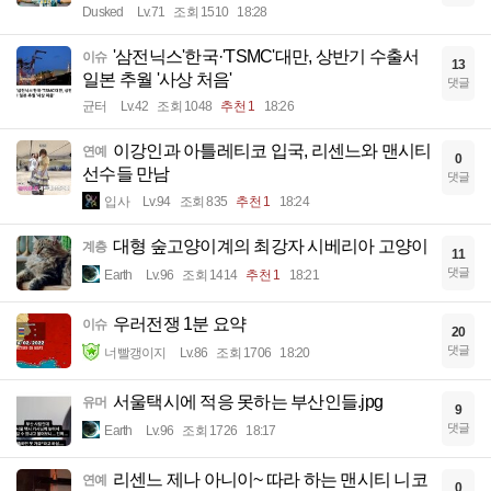
Dusked
Lv.71
조회 1510
18:28
'삼전닉스'한국·'TSMC'대만, 상반기 수출서
이슈
13
일본 추월 '사상 처음'
댓글
균터
Lv.42
조회 1048
추천 1
18:26
이강인과 아틀레티코 입국, 리센느와 맨시티
연예
0
선수들 만남
댓글
입사
Lv.94
조회 835
추천 1
18:24
대형 숲고양이계의 최강자 시베리아 고양이
계층
11
댓글
Earth
Lv.96
조회 1414
추천 1
18:21
우러전쟁 1분 요약
이슈
20
댓글
너빨갱이지
Lv.86
조회 1706
18:20
서울택시에 적응 못하는 부산인들.jpg
유머
9
댓글
Earth
Lv.96
조회 1726
18:17
리센느 제나 아니이~ 따라 하는 맨시티 니코
연예
0