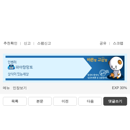
추천확인
신고
스팸신고
공유
스크랩
인벤러
파아랑망토
상식이 있는세상
메뉴
인장보기
EXP 30%
목록
본문
이전
다음
댓글쓰기