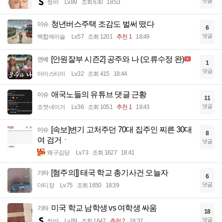
댓글
썽바
Lv.89
조회 630
18:53
청년버스주택 조감도 벌써 떴다
이슈
6
댓글
백합에이슬
Lv.57
조회 1201
추천 1
18:49
[안원잘부 시즌2] 공주와 나 (오류수정 완)
연예
1
댓글
아이스티이
Lv.32
조회 415
18:44
애국노들의 유튜브 댓글 근황
이슈
11
댓글
조졋네이거
Lv.36
조회 1051
추천 1
18:43
[속보]변기 고처주던 70대 집주인 찌른 30대
이슈
8
여 검거ㆍ
댓글
왜구김당
Lv.73
조회 1627
18:41
[혐주의]] 태국 학교 총기사건 오늘자
기타
6
댓글
더티장
Lv.75
조회 1650
18:39
미국 학교 남학생 vs 여학생 싸움
기타
18
댓글
썽바
Lv.89
조회 1647
추천 2
18:37