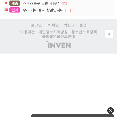
9
계층
[19]
ㅇㅎ?) 순수 골반 재능녀.
10
연예
[11]
우리 메이 절대 핫걸입니다.
로그인
PC화면
퀵링크
설정
청소년보호정책
이용약관
개인정보처리방침
▲
불법촬영물신고안내
(주)
인
벤