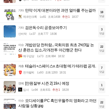
만약 이게 대본이라면 과연 얼마를 주는걸까
기타
18
댓글
제르만크록
Lv.81
조회 1408
추천 1
18:37
검은독수리 공중보여주기
기타
3
댓글
산바락
Lv.37
조회 777
18:36
개밥쉰당 천하람...국회의원 최초 2박3일 논
이슈
22
산 훈련소 입소,각개전투 야간행군 한다
댓글
왜구김당
Lv.73
조회 884
18:32
테슬라+스페이스x 초대형 메가 테라팹 공개.
계층
7
댓글
전자팔찌
Lv.93
조회 1200
18:31
[안원잘부 시즌 2] 19시 예정
연예
1
댓글
입사
Lv.94
조회 831
추천 1
18:28
오디세이를 PC 흑인우월주의 영화라고 까던
이슈
22
사람들 상황.jpg
댓글