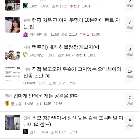
5
댓글
Earth
Lv.96
조회 1335
추천 1
18:01
캠핑 처음 간 여자 두명이 10분만에 텐트 치
유머
7
는 법
댓글
파아랑망토
Lv.68
조회 2110
추천 1
18:00
빽주의) 내가 해물쌈장 개발자여!
기타
3
댓글
큐땁이알
Lv.88
조회 1467
추천 1
18:00
직접 보고오면 우습기 그지없는 오디세이의
이슈
16
인종 논란.jpg
댓글
Dusked
Lv.71
조회 1512
17:59
입마개 안씌운 개는 공격을 한다
유머
7
댓글
풀소유
Lv.86
조회 1445
17:56
외모 칭찬받아서 정신 놓은 갈색 포니테일 미
연예
4
나미 (리센느)
댓글
입사
Lv.94
조회 1505
17:51