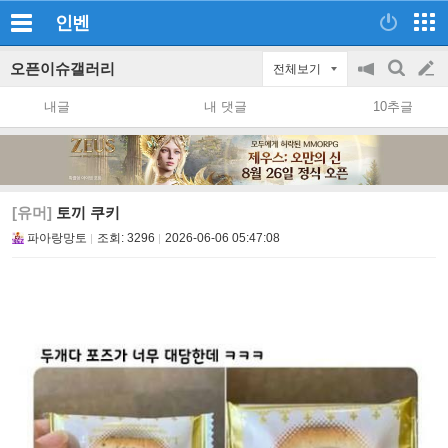
인벤
오픈이슈갤러리
전체보기
공
검
글
지
색
내글
내 댓글
10추글
on/off
쓰
기
[유머]
토끼 쿠키
파아랑망토
조회:
3296
2026-06-06 05:47:08