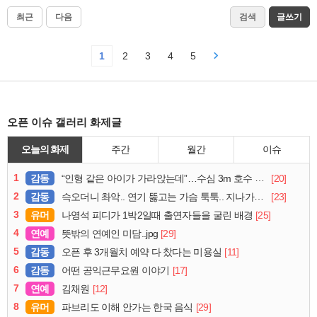
최근
다음
검색
글쓰기
1
2
3
4
5
오픈 이슈 갤러리 화제글
오늘의 화제
주간
월간
이슈
1
감동
[20]
“인형 같은 아이가 가라앉는데”…수심 3m 호수 뛰어든 60대 의인
2
감동
[23]
슥오더니 촤악.. 연기 뚫고는 가슴 툭툭.. 지나가던 아재의 정체
3
유머
[25]
나영석 피디가 1박2일때 출연자들을 굴린 배경
4
연예
[29]
뜻밖의 연예인 미담..jpg
5
감동
[11]
오픈 후 3개월치 예약 다 찼다는 미용실
6
감동
[17]
어떤 공익근무요원 이야기
7
연예
[12]
김채원
8
유머
[29]
파브리도 이해 안가는 한국 음식