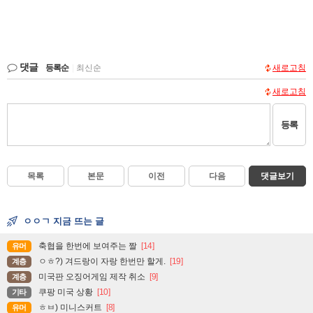
댓글
등록순
|
최신순
새로고침
새로고침
등록
목록
본문
이전
다음
댓글보기
ㅇㅇㄱ 지금 뜨는 글
축협을 한번에 보여주는 짤
[14]
유머
ㅇㅎ?) 겨드랑이 자랑 한번만 할게.
[19]
계층
미국판 오징어게임 제작 취소
[9]
계층
쿠팡 미국 상황
[10]
기타
ㅎㅂ) 미니스커트
[8]
유머