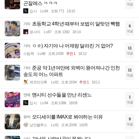
곤잘레스 ㅋㅋㅋ
댓글
입사
Lv.94
조회 771
18:15
초등학교 4학년 때부터 보법이 달랏던 빽햄
기타
6
댓글
옆사마
Lv.87
조회 1392
18:14
ㅇㅎ) 자기야 나 어제랑 달라진 거 없어?
기타
11
댓글
스팀팩
Lv.88
조회 2439
추천 1
18:12
준공 약 1년여만에 외벽이 뜯어져나간 인천
기타
11
송도의 어느 아파트
댓글
제르만크록
Lv.81
조회 1694
추천 1
18:11
맨시티 선수들을 만난 리센느
연예
1
댓글
입사
Lv.94
조회 1088
18:08
오디세이를 IMAX로 봐야하는 이유
유머
9
댓글
낭만블루스
Lv.91
조회 2009
18:05
강남은 사람살곳이 못됩니다