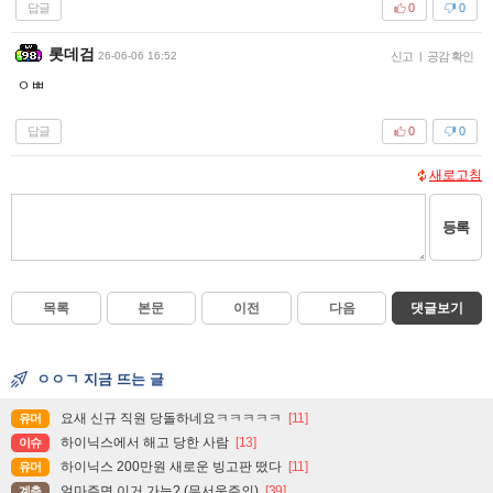
답글
0
0
롯데검
26-06-06 16:52
신고
|
공감 확인
ㅇㅃ
답글
0
0
새로고침
등록
목록
본문
이전
다음
댓글보기
ㅇㅇㄱ 지금 뜨는 글
요새 신규 직원 당돌하네요ㅋㅋㅋㅋㅋ
[11]
유머
하이닉스에서 해고 당한 사람
[13]
이슈
하이닉스 200만원 새로운 빙고판 떴다
[11]
유머
얼마주면 이거 가능? (무서움주의)
[39]
계층