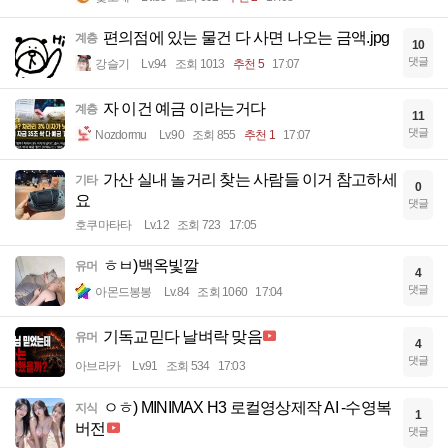
편의점에 있는 물건 다 사면 나오는 금액.jpg
계층
10
댓글
강슬기
Lv.94
조회 1013
추천 5
17:07
자 이건 예금 이라는거다
계층
11
댓글
Nozdormu
Lv.90
조회 855
추천 1
17:07
가산 실내 놀거리 찾는 사람들 이거 참고하세
기타
0
요
댓글
호쿠마타타
Lv.12
조회 723
17:05
ㅎㅂ)백옥빛깔
유머
4
댓글
아몬드봉봉
Lv.84
조회 1060
17:04
기독교믿다 날벼락 맞음
유머
4
댓글
아브라카
Lv.91
조회 534
17:03
ㅇㅎ) MINIMAX H3 로컬영상제작 AI -수영복
지식
1
버전
댓글