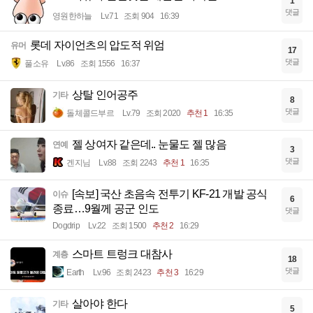
1
댓글
영원한하늘
Lv.71
조회 904
16:39
롯데 자이언츠의 압도적 위엄
유머
17
댓글
풀소유
Lv.86
조회 1556
16:37
상탈 인어공주
기타
8
댓글
돌체콜드부르
Lv.79
조회 2020
추천 1
16:35
젤 상여자 같은데.. 눈물도 젤 많음
연예
3
댓글
겐지님
Lv.88
조회 2243
추천 1
16:35
[속보] 국산 초음속 전투기 KF-21 개발 공식
이슈
6
종료…9월께 공군 인도
댓글
Dogdrip
Lv.22
조회 1500
추천 2
16:29
스마트 트렁크 대참사
계층
18
댓글
Earth
Lv.96
조회 2423
추천 3
16:29
살아야 한다
기타
5