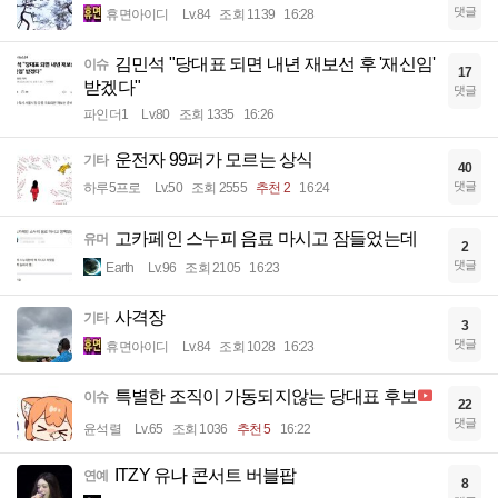
댓글
휴면아이디
Lv.84
조회 1139
16:28
김민석 "당대표 되면 내년 재보선 후 '재신임'
이슈
17
받겠다"
댓글
파인더1
Lv.80
조회 1335
16:26
운전자 99퍼가 모르는 상식
기타
40
댓글
하루5프로
Lv.50
조회 2555
추천 2
16:24
고카페인 스누피 음료 마시고 잠들었는데
유머
2
댓글
Earth
Lv.96
조회 2105
16:23
사격장
기타
3
댓글
휴면아이디
Lv.84
조회 1028
16:23
특별한 조직이 가동되지않는 당대표 후보
이슈
22
댓글
윤석렬
Lv.65
조회 1036
추천 5
16:22
ITZY 유나 콘서트 버블팝
연예
8