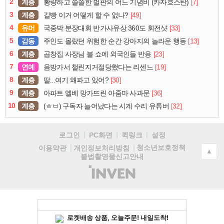
2
계층
[7]
황량하고 쓸쓸한 벌판의 어느 기념비 (카자흐스탄)
3
계층
[49]
길빵 이거 어떻게 할 수 없나?
4
유머
[33]
국중박 분장대회 반가사유상 360도 회전샷
5
감동
[13]
주인도 몰랐던 위험한 순간 강아지의 놀라운 행동
6
계층
[23]
곱창집 사장님 불 쇼에 외국인들 반응
7
연예
[19]
음방가서 챌린지거절당했다는 리센느
8
계층
[30]
딸...여기 왜파고 있어?
9
계층
[36]
아파트 엘베 망가뜨린 아줌마 사과문
10
계층
[32]
(ㅎㅂ) 구독자 늘어났다는 시계 수리 유튜버
로그인
PC화면
퀵링크
설정
청소년보호정책
이용약관
개인정보처리방침
▲
불법촬영물신고안내
(주)
인
벤