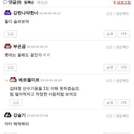
댓글
(9)
등록순
|
최신순
새로고침
강한나약한너
26-06-06 06:12
신고
|
공감 확인
둘다 슬퍼보여
답글
0
0
부은곰
26-06-06 06:37
신고
|
공감 확인
롯데는 올해도 끝인가 ㄷㄷ
답글
0
0
베르켈미르
26-06-06 06:40
신고
|
공감 확인
김태형 선수기용을 1도 이해 못하겠슴요.
팀 말아먹자고 작정한 사람처럼 보여요
답글
0
0
강슬기
26-06-06 07:39
신고
|
공감 확인
야이 해체해라