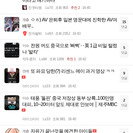
이라고 얘기하나
진겟타원
Lv.70
조회 903
추천 2
16:45
ㅇㅎ) AV 은퇴후 일본 명문대에 진학한 AV여
계층
15
배우..
댓글
전자팔찌
Lv.93
조회 2352
16:43
전원 꺼도 중국으로 '삐삑'‥英 1급 비밀 털렸
이슈
5
나 '발칵'
댓글
작두콩차
Lv.84
조회 1269
추천 1
16:42
또 파묘 당한(?) 리센느 메이 과거 영상 ㅋㅋ
연예
9
댓글
아이스티이
Lv.33
조회 894
16:42
태풍 '돌핀' 중국 저장성 동부 상륙..100만명
이슈
2
대피, 10~20미터 앞도 제대로 안보여 │ 제주MBC
댓글
아이스티이
Lv.33
조회 881
16:40
자유가 끝난것을 예견한 아이들
계층