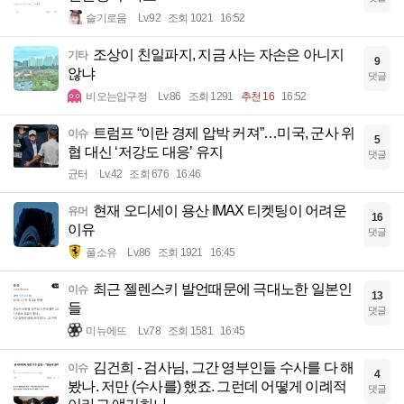
슬기로움
Lv.92
조회 1021
16:52
조상이 친일파지, 지금 사는 자손은 아니지
기타
9
않냐
댓글
비오는압구정
Lv.86
조회 1291
추천 16
16:52
트럼프 “이란 경제 압박 커져”…미국, 군사 위
이슈
5
협 대신 ‘저강도 대응’ 유지
댓글
균터
Lv.42
조회 676
16:46
현재 오디세이 용산 IMAX 티켓팅이 어려운
유머
16
이유
댓글
풀소유
Lv.86
조회 1921
16:45
최근 젤렌스키 발언때문에 극대노한 일본인
이슈
13
들
댓글
미뉴에뜨
Lv.78
조회 1581
16:45
김건희 - 검사님, 그간 영부인들 수사를 다 해
이슈
4
봤나. 저만 (수사를) 했죠. 그런데 어떻게 이례적
댓글