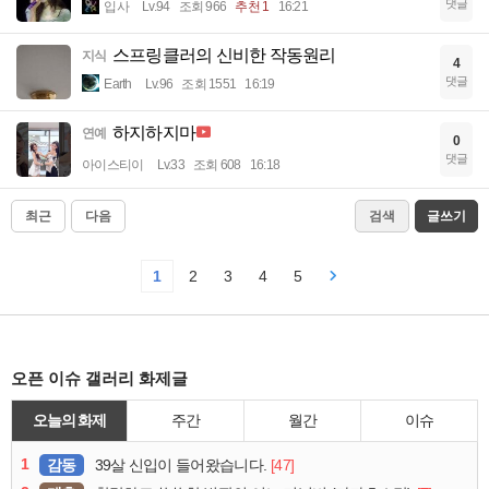
댓글
입사
Lv.94
조회 966
추천 1
16:21
스프링클러의 신비한 작동원리
지식
4
댓글
Earth
Lv.96
조회 1551
16:19
하지하지마
연예
0
댓글
아이스티이
Lv.33
조회 608
16:18
최근
다음
검색
글쓰기
1
2
3
4
5
오픈 이슈 갤러리 화제글
오늘의 화제
주간
월간
이슈
1
감동
[47]
39살 신입이 들어왔습니다.