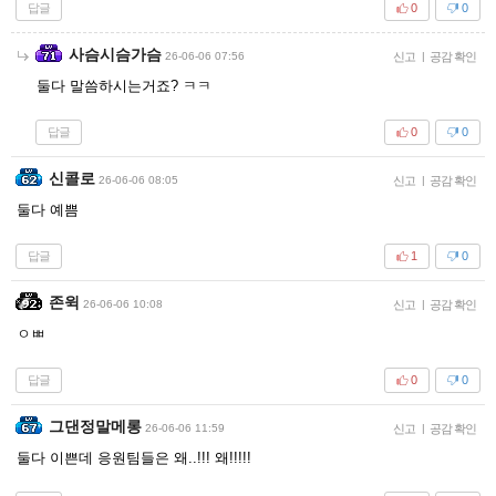
답글
0
0
사슴시슴가슴
26-06-06 07:56
신고
|
공감 확인
둘다 말씀하시는거죠? ㅋㅋ
답글
0
0
신콜로
26-06-06 08:05
신고
|
공감 확인
둘다 예쁨
답글
1
0
존윅
26-06-06 10:08
신고
|
공감 확인
ㅇㅃ
답글
0
0
그댄정말메롱
26-06-06 11:59
신고
|
공감 확인
둘다 이쁜데 응원팀들은 왜..!!! 왜!!!!!