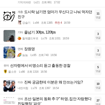
기억의파편
Lv.21
조회 861
17:02
도시락 남기면 엄마가 우신다고 나눠 먹자던
계층
11
친구
댓글
강슬기
Lv.94
조회 1385
추천 4
16:59
줄넘기 30fps, 120fps
기타
3
댓글
돌체콜드부르
Lv.79
조회 1031
16:59
장원영
연예
3
댓글
뇸뇸
Lv.85
조회 740
16:56
선자령에서 비명소리 듣고 출동한 경찰
유머
5
댓글
풀소유
Lv.86
조회 1316
16:56
진짜 궁금한데 이분은 왜 안쓰는거임?
이슈
10
댓글
내란의힘
Lv.79
조회 1397
16:54
조선·일본의 동화 추구” 하영, 집안 자랑했다
연예
27
친일행적 ‘파묘’
댓글