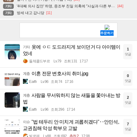
'4대째 의사 집안' 하영, 증조부 친일 의혹에 "사실과 다른 부분 있어"
[44]
기타
방세 내고 갑니당
[11]
기타
옷에 ㅇㄷ 도드라지게 보이던거 다 아이템이
기타
1
었네
댓글
돌체콜드부르
Lv.79
조회 131
17:17
이혼 전문 변호사의 취미.jpg
계층
0
댓글
Earth
Lv.96
조회 74
17:16
사람을 무서워하지 않는 새들을 쫓아내는 방
계층
2
법
댓글
Earth
Lv.96
조회 296
17:14
"법 테두리 안 미치게 괴롭히겠다"‥안민석,
이슈
7
교권침해 악성 학부모 고발
댓글
빛로제
Lv.88
조회 692
추천 2
17:08