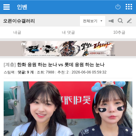
인벤
오픈이슈갤러리
전체보기
공
검
글
지
색
내글
내 댓글
10추글
on/off
쓰
기
[계층]
한화 응원 하는 눈나 vs 롯데 응원 하는 눈나
스팀팩
댓글: 9 개
조회:
7988
추천:
2
2026-06-06 05:59:32