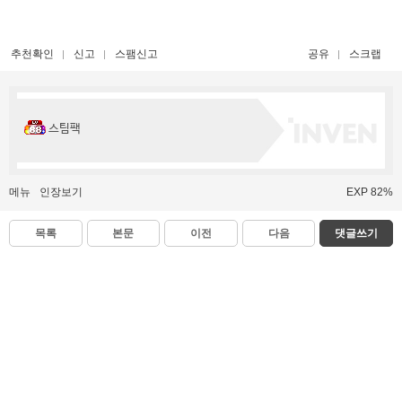
추천확인
신고
스팸신고
공유
스크랩
스팀팩
메뉴
인장보기
EXP 82%
목록
본문
이전
다음
댓글쓰기