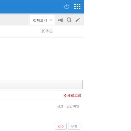
전체보기
공
검
글
지
색
10추글
on/off
쓰
기
새로고침
신고
|
공감 확인
0
0