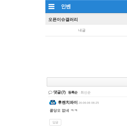
인벤
오픈이슈갤러리
내글
댓글
(7)
등록순
|
최신순
후렌치파이
26-06-06 06:25
콜당오 없네 ㅋㅋ
답글