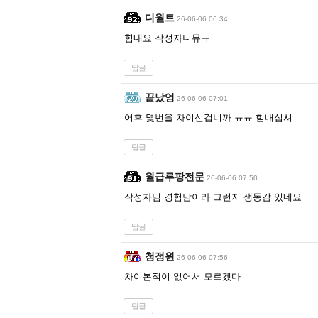
디월트
26-06-06 06:34
힘내요 작성자니뮤ㅠ
답글
끝났엉
26-06-06 07:01
어후 몇번을 차이신겁니까 ㅠㅠ 힘내십셔
답글
월급루팡전문
26-06-06 07:50
작성자님 경험담이라 그런지 생동감 있네요
답글
청정원
26-06-06 07:56
차여본적이 없어서 모르겠다
답글