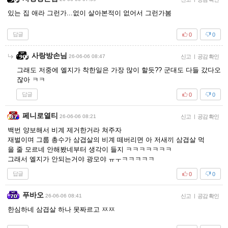
있는 집 애라 그런가...없이 살아본적이 없어서 그런가봄
답글
0
0
사랑방손님
26-06-06 08:47
신고
|
공감 확인
그래도 저중에 엘지가 착한일은 가장 많이 할듯?? 군대도 다들 갔다오
잖아 ㅋㅋ
답글
0
0
페니로열티
26-06-06 08:21
신고
|
공감 확인
백번 양보해서 비계 제거한거라 쳐주자
재벌이며 그룹 총수가 삼겹살의 비계 떼버리면 아 저새끼 삼겹살 먹
을 줄 모르네 안해봤네부터 생각이 들지 ㅋㅋㅋㅋㅋㅋㅋ
그래서 엘지가 안되는거야 광모야 ㅠㅜㅋㅋㅋㅋㅋ
답글
0
0
푸바오
26-06-06 08:41
신고
|
공감 확인
한심하네 삼겹살 하나 못짜르고 ㅉㅉ