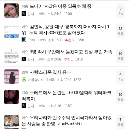
드디어 ㅈ같은 이중 열돔 해체 중
계층
5
댓글
입사
Lv.94
조회 2449
19:00
김민석, 강원·대구·경북까지 더하자 다시 1
이슈
32
위...누적 격차 3086표로 벌어졌다
댓글
Earth
Lv.96
조회 1503
추천 3
18:58
3명 익사 구간에서 놀겠다고 진상 부린 가족
이슈
10
댓글
입사
Lv.94
조회 2009
추천 1
18:58
사랑스러운 있지 유나
연예
4
댓글
너빨갱이지
Lv.86
조회 1044
18:58
스레드에서 논란된 16,000원짜리 워터파크
계층
10
떡볶이
댓글
입사
Lv.94
조회 2105
18:57
우리나라가 민주주의 법치국가라서 살아있
이슈
7
는 사람들 중 한명 - JunHanGiRi
댓글