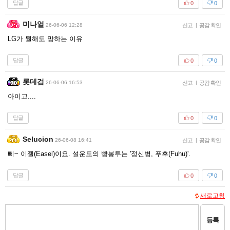
답글
0
0
미나얼
26-06-06 12:28
신고
|
공감 확인
LG가 뭘해도 망하는 이유
답글
0
0
롯데검
26-06-06 16:53
신고
|
공감 확인
아이고....
답글
0
0
Selucion
26-06-08 16:41
신고
|
공감 확인
삐~ 이젤(Easel)이요. 설운도의 빵봉투는 '정신병, 푸후(Fuhu)'.
답글
0
0
새로고침
등록