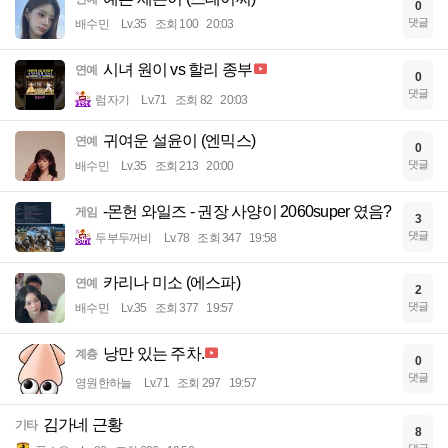
0
댓글
배수민
Lv.35
조회 100
20:03
시녀 원이 vs 할리 종부
연예
0
댓글
럼자기
Lv.71
조회 82
20:03
귀여운 설윤이 (엔믹스)
연예
0
댓글
배수민
Lv.35
조회 213
20:00
-몬헌 와일즈 - 권장 사양이 2060super 였음?
게임
3
댓글
두부두꺼비
Lv.78
조회 347
19:58
카리나 미소 (에스파)
연예
2
댓글
배수민
Lv.35
조회 377
19:57
낭만 있는 주차.
계층
0
댓글
영원한하늘
Lv.71
조회 297
19:57
김가네 근황
기타
8