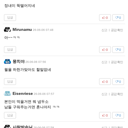
정내미 뚝떨어지네
답글
0
0
Mirunamu
26-06-06 07:48
신고
|
공감 확인
아~~ㅋㅋ
답글
0
0
뭉치야
26-06-06 07:56
신고
|
공감 확인
월욜 하한가맞아도 할말없네
답글
0
0
Eisenriese
26-06-06 07:57
신고
|
공감 확인
본인이 먹을거면 뭐 냅두소
남들 구워주는거면 혼나야지 ㅋㅋ
답글
0
0
사랑방손님
26-06-06 07:59
신고
|
공감 확인