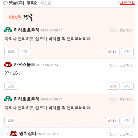
댓글
(21)
등록순
|
최신순
새로고침
하하호호후히
26-06-06 06:56
신고
|
공감 확인
자회사 분리하듯 살코기 비계를 딱 분리해버리네
답글
이동
11
0
카오스볼트
26-06-06 06:54
신고
|
공감 확인
?? : LG ..
답글
0
0
하하호호후히
26-06-06 06:56
신고
|
공감 확인
자회사 분리하듯 살코기 비계를 딱 분리해버리네
답글
11
0
망치삼타
26-06-08 10:06
신고
|
공감 확인