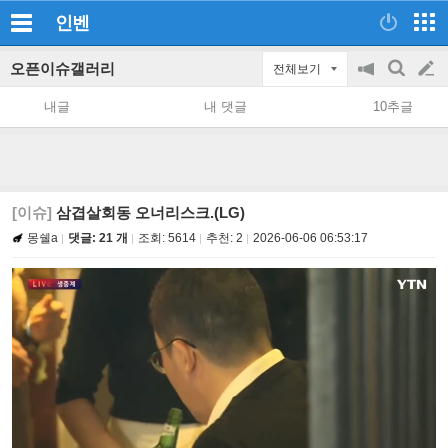
인벤
오픈이슈갤러리
전체보기
공
검
글
지
색
내글
내 댓글
10추글
on/off
쓰
기
[이슈]
삼겹살회동 오너리스크.(LG)
몽쉘a
댓글: 21 개
조회:
5614
추천:
2
2026-06-06 06:53:17