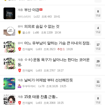
부산 야경
계층
8
댓글
아이스티이
Lv.32
조회 443
19:41
의외로 숨길 수 없는 것
유머
4
댓글
풀소유
Lv.86
조회 1339
19:34
어느 유부남이 말하는 가슴 큰 아내의 장점.
유머
17
댓글
전자팔찌
Lv.93
조회 2623
추천 1
19:28
ㅇㅎ) 운동 욕구가 살아나는 한다는 코어운
계층
29
동.
댓글
전자팔찌
Lv.93
조회 2767
19:27
날씨가 어제밤 부터 선선해진듯
계층
11
댓글
두부두꺼비
Lv.78
조회 1626
19:25
15호 태풍 찬홈 근황...
계층
8
댓글
전자팔찌
Lv.93
조회 2068
19:25