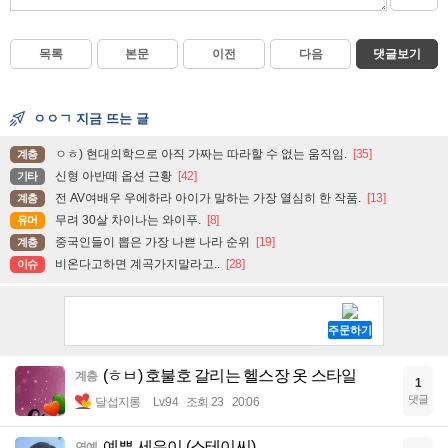
목록
본문
이전
다음
댓글보기
ㅇㅇㄱ 지금 뜨는 글
ㅇㅎ) 현대의학으로 아직 가짜는 따라할 수 없는 움직임.
[35]
계층
신형 아반떼 옵션 근황
[42]
기타
전 AV여배우 우에하라 아이가 말하는 가장 열심히 한 작품.
[13]
계층
무려 30살 차이나는 와이푸.
[8]
유머
중국인들이 뽑은 가장 나쁜 나라 순위
[19]
계층
비온다고하면 계곡가지말라고..
[28]
이슈
(ㅎㅂ) 호불호 갈리는 헬스장 옷 스타일
계층
1
댓글
달섭지롱
Lv.94
조회 23
20:06
예쁜 세은이 (스테이씨)
연예