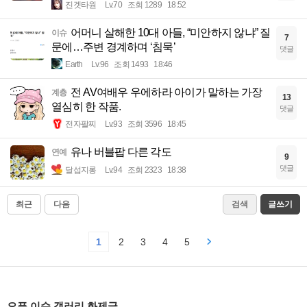
진겟타원
Lv.70
조회 1289
18:52
어머니 살해한 10대 아들, “미안하지 않냐” 질
이슈
7
문에…주변 경계하며 ‘침묵’
댓글
Earth
Lv.96
조회 1493
18:46
전 AV여배우 우에하라 아이가 말하는 가장
계층
13
열심히 한 작품.
댓글
전자팔찌
Lv.93
조회 3596
18:45
유나 버블팝 다른 각도
연예
9
댓글
달섭지롱
Lv.94
조회 2323
18:38
최근
다음
검색
글쓰기
1
2
3
4
5
오픈 이슈 갤러리 화제글