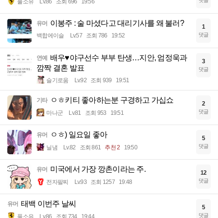
댓글
풀소유
Lv.86
조회 696
19:56
이봉주 : 술 마셨다고 대리기사를 왜 불러?
유머
1
댓글
백합에이슬
Lv.57
조회 786
19:52
배우♥야구선수 부부 탄생…지안, 엄정욱과
연예
3
깜짝 결혼 발표
댓글
슬기로움
Lv.92
조회 939
19:51
ㅇㅎ키티 좋아하는분 구경하고 가십쇼
기타
2
댓글
마나군
Lv.81
조회 953
19:51
ㅇㅎ) 일요일 좋아
유머
5
댓글
닐냄
Lv.82
조회 861
추천 2
19:50
미국에서 가장 깡촌이라는 주.
유머
12
댓글
전자팔찌
Lv.93
조회 1257
19:48
태백 이번주 날씨
유머
5
댓글
풀소유
Lv.86
조회 734
19:44