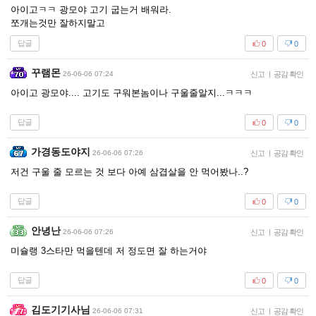
아이고ㅋㅋ 광모야 고기 굽는거 배워라.
쪼개는것만 잘하지말고
답글
0
0
꾸램몬
26-06-06 07:24
신고
|
공감 확인
아이고 광모야.... 고기도 구워본놈이나 구울줄알지...ㅋㅋㅋ
답글
0
0
가경동도야지
26-06-06 07:26
신고
|
공감 확인
저건 구울 줄 모르는 것 보다 아예 삼겹살을 안 먹어봤나..?
답글
0
0
안녕난
26-06-06 07:26
신고
|
공감 확인
미슐랭 3스타만 먹을텐데 저 정도면 잘 하는거야
답글
0
0
김도기기사님
26-06-06 07:31
신고
|
공감 확인