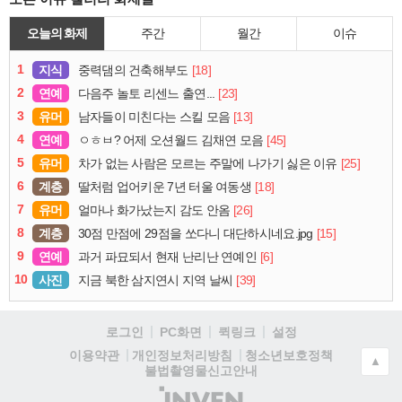
오늘의 화제
주간
월간
이슈
1
지식
[18]
중력댐의 건축해부도
2
연예
[23]
다음주 놀토 리센느 출연...
3
유머
[13]
남자들이 미친다는 스킬 모음
4
연예
[45]
ㅇㅎㅂ? 어제 오션월드 김채연 모음
5
유머
[25]
차가 없는 사람은 모르는 주말에 나가기 싫은 이유
6
계층
[18]
딸처럼 업어키운 7년 터울 여동생
7
유머
[26]
얼마나 화가났는지 감도 안옴
8
계층
[15]
30점 만점에 29점을 쏘다니 대단하시네요.jpg
9
연예
[6]
과거 파묘되서 현재 난리난 연예인
10
사진
[39]
지금 북한 삼지연시 지역 날씨
로그인
PC화면
퀵링크
설정
청소년보호정책
이용약관
개인정보처리방침
▲
불법촬영물신고안내
(주)