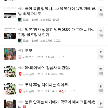
극한 폭염 꺾였나…서울 열대야 17일만에 끝,
이슈
6
밤 최저 24.5도
댓글
Earth
Lv.96
조회 862
19:25
일본 '인간 냉장고' 벌써 200여대 판매…건설
이슈
13
현장·골프장서 인기
댓글
Earth
Lv.96
조회 1705
19:21
모모
연예
2
댓글
케를로스
Lv.86
조회 782
19:17
SK하이닉스, 강남사옥 건립.
이슈
25
댓글
전자팔찌
Lv.93
조회 2679
19:09
무려 30살 차이나는 와이푸.
유머
8
댓글
전자팔찌
Lv.93
조회 3461
추천 1
19:07
분유 안먹는 아기에게 쪽족이 페이크를 써봤
유머
0
다.
댓글