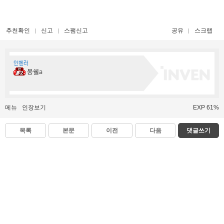
추천확인
신고
스팸신고
공유
스크랩
인벤러
몽쉘a
메뉴
인장보기
EXP 61%
목록
본문
이전
다음
댓글쓰기