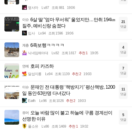
옆사마
Lv.87
조회 881
19:06
6살 딸 "엄마 무서워" 울었지만…만취 194㎞
이슈
21
질주, 예비신랑 숨졌다
댓글
입사
Lv.94
조회 1596
19:06
6족보행ㅋㅋㅋㅋ
계층
4
댓글
닉네임해야대
Lv.82
조회 1817
추천 1
19:05
호피 카즈하
연예
7
댓글
달섭지롱
Lv.94
조회 1139
추천 2
19:03
문재인 전 대통령 ‘책방지기’ 평산책방, 1200
이슈
11
일 동안 63만명 다녀갔다
댓글
Earth
Lv.96
조회 1026
추천 2
19:03
오늘 바람 많이 불고 하늘에 구름 경계선이
유머
5
선명한 이유
댓글
풀소유
Lv.86
조회 1469
추천 1
19:02