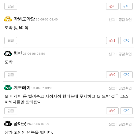
답글
0
0
딱봐도악당
26-06-06 08:40
신고
|
공감 확인
도박 빚 50 억
답글
1
0
치킨
26-06-06 08:54
신고
|
공감 확인
도박
답글
0
0
게토레이
26-06-06 09:00
신고
|
공감 확인
모 비제이 돈 빌려주고 사정사정 했다는데 무시하고 또 도박 결국 고소
피해자들만 안타깝지
답글
0
0
폴아웃
26-06-06 09:29
신고
|
공감 확인
삼가 고인의 명복을 빕니다.