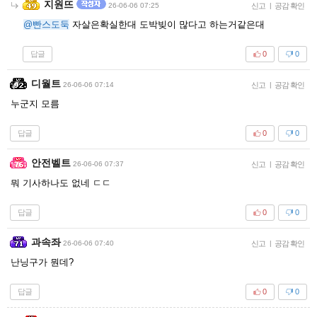
지원뜨
26-06-06 07:25
신고
|
공감 확인
@빤스도둑
자살은확실한대 도박빚이 많다고 하는거같은대
답글
0
0
디월트
26-06-06 07:14
신고
|
공감 확인
누군지 모름
답글
0
0
안전벨트
26-06-06 07:37
신고
|
공감 확인
뭐 기사하나도 없네 ㄷㄷ
답글
0
0
과속좌
26-06-06 07:40
신고
|
공감 확인
난닝구가 뭔데?
답글
0
0