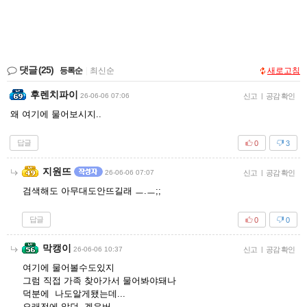
댓글
(25)
등록순
|
최신순
새로고침
후렌치파이
26-06-06 07:06
신고
|
공감 확인
왜 여기에 물어보시지..
답글
0
3
지원뜨
26-06-06 07:07
신고
|
공감 확인
검색해도 아무대도안뜨길래 ㅡ.ㅡ;;
답글
0
0
막캥이
26-06-06 10:37
신고
|
공감 확인
여기에 물어볼수도있지
그럼 직접 가족 찾아가서 물어봐야돼나
덕분에 나도알게됐는데...
오래전에 알던 겜유버