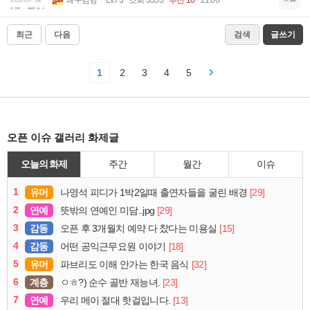
최근
다음
검색
글쓰기
1
2
3
4
5
오픈 이슈 갤러리 화제글
오늘의 화제
주간
월간
이슈
1
유머
[29]
나영석 피디가 1박2일때 출연자들을 굴린 배경
2
연예
[29]
뜻밖의 연예인 미담..jpg
3
감동
[15]
오픈 후 3개월치 예약 다 찼다는 미용실
4
감동
[18]
어떤 공익근무요원 이야기
5
유머
[32]
파브리도 이해 안가는 한국 음식
6
계층
[23]
ㅇㅎ?) 순수 골반 재능녀.
7
연예
[13]
우리 메이 절대 핫걸입니다.