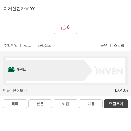
이거진짠가요 ??
0
추천확인
신고
스팸신고
공유
스크랩
지원뜨
메뉴
인장보기
EXP 3%
목록
본문
이전
다음
댓글쓰기