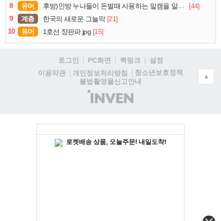
8
유머
[44]
후방)인방 누나들이 돈벌때 사용하는 밑캠을 알아보자
9
계층
[21]
한국의 새로운 그늘막
10
유머
[15]
1호선 장판파.jpg
로그인
PC화면
퀵링크
설정
청소년보호정책
이용약관
개인정보처리방침
▲
불법촬영물신고안내
(주)
인
벤