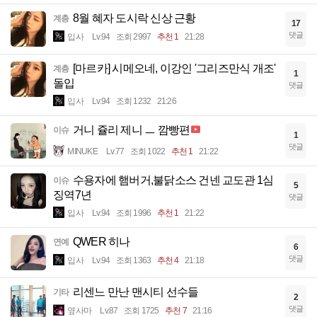
8월 혜자 도시락 신상 근황
계층
17
댓글
입사
Lv.94
조회 2997
추천 1
21:28
[마르카] 시메오네, 이강인 '그리즈만식 개조'
계층
1
돌입
댓글
입사
Lv.94
조회 1232
21:26
거니 쥴리 제니 ㅡ 깜빵편
이슈
1
댓글
MINUKE
Lv.77
조회 1022
추천 1
21:22
수용자에 햄버거,불닭소스 건넨 교도관 1심
이슈
5
징역7년
댓글
입사
Lv.94
조회 1996
추천 1
21:22
QWER 히나
연예
6
댓글
입사
Lv.94
조회 1363
추천 4
21:18
리센느 만난 맨시티 선수들
기타
2
댓글
옆사마
Lv.87
조회 1725
추천 7
21:16