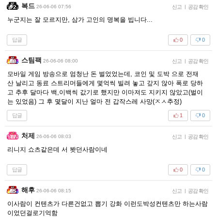
복드
26-06-06 07:56
신고
|
공감 확인
누군지는 잘 모르지만, 삼가 고인의 명복을 빕니다...
답글
0
0
스팀팩
26-06-06 08:00
신고
|
공감 확인
모바일 게임 방송으로 엄청난 돈 벌었었는데, 코인 및 도박 으로 전재
산 날리고 동료 스트리머들에게 몇억씩 빌려 놓고 갚지 않아 폭로 당하
고 추후 달마다 백,이백씩 값기로 했지만 이마져도 지키지 않았고(벌이
는 있었음) 그 후 몇달이 지난 얼마 전 갑작스레 사망(ㅈㅅ추정)
답글
1
0
처제
26-06-06 08:03
신고
|
공감 확인
리니지 쇼츠같은데 서 봣던사람이네
답글
0
0
해후
26-06-06 08:15
신고
|
공감 확인
이사람이 컨텐츠가 다른건없고 뽑기 강화 이런도박성컨텐츠만 하는사람
이었던걸로기억함