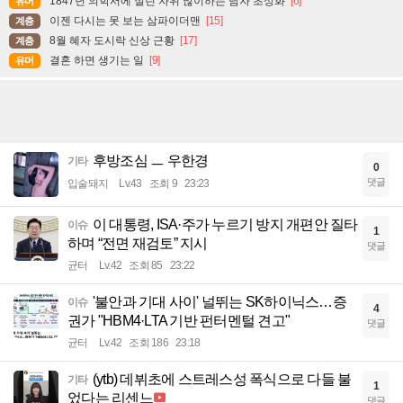
1847년 의학서에 실린 자위 많이하는 남자 초상화
[6]
유머
이젠 다시는 못 보는 삼파이더맨
[15]
계층
8월 혜자 도시락 신상 근황
[17]
계층
결혼 하면 생기는 일
[9]
유머
후방조심 ㅡ 우한경
기타
0
댓글
입술돼지
Lv.43
조회 9
23:23
이 대통령, ISA·주가 누르기 방지 개편안 질타
이슈
1
하며 “전면 재검토” 지시
댓글
균터
Lv.42
조회 85
23:22
'불안과 기대 사이' 널뛰는 SK하이닉스…증
이슈
4
권가 "HBM4·LTA 기반 펀터멘털 견고"
댓글
균터
Lv.42
조회 186
23:18
(ytb) 데뷔초에 스트레스성 폭식으로 다들 불
기타
1
었다는 리센느
댓글