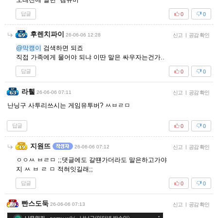
답글
0
0
후렌치파이
26-06-06 12:28
신고
|
공감 확인
@막캥이
검색하면 되죠
직접 가족에게 물어야 되냐 이딴 말은 싸우자는건가..
답글
0
0
라휄
26-06-06 07:11
신고
|
공감 확인
난닝구 사투리쓰시는 게임유투버? ㅆㅂㄹㅁ
답글
0
0
지원뜨
26-06-06 07:12
신고
|
공감 확인
ㅇㅇㅆ ㅂㄹㅁ ;;댓글에도 갈떈가더라도 말은하고가야
지 ㅆ ㅂ ㄹ ㅁ 적혀잇길래;;
답글
0
0
빤스도둑
26-06-06 07:13
신고
|
공감 확인