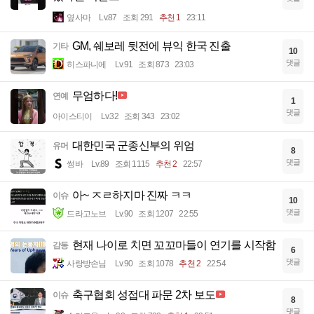
옆사마
Lv.87
조회 291
추천 1
23:11
GM, 쉐보레 뒷전에 뷰익 한국 진출
기타
10
댓글
히스파니에
Lv.91
조회 873
23:03
무엄하다!
연예
1
댓글
아이스티이
Lv.32
조회 343
23:02
대한민국 군종신부의 위엄
유머
8
댓글
썽바
Lv.89
조회 1115
추천 2
22:57
아~ ㅈㄹ하지마 진짜 ㅋㅋ
이슈
10
댓글
드라고노브
Lv.90
조회 1207
22:55
현재 나이로 치면 꼬꼬마들이 연기를 시작함
감동
6
댓글
사랑방손님
Lv.90
조회 1078
추천 2
22:54
축구협회 성접대 파문 2차 보도
이슈
8
댓글