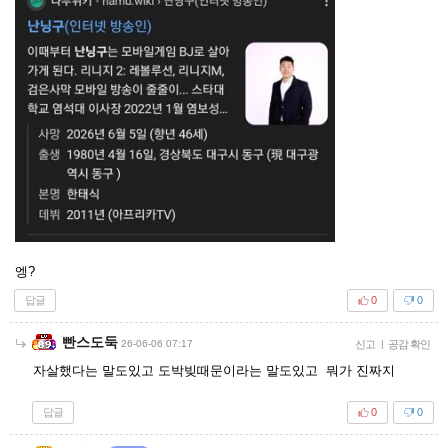
엥?
답글
0
0
빤스도둑
26-06-06 07:17
신고
|
공감 확인
자살했다는 말도있고 도박빚때문이라는 말도있고 뭐가 진짜지
답글
0
0