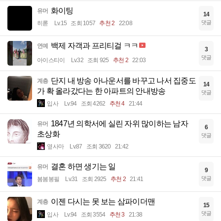
화이팅
유머
14
댓글
히롣
Lv.15
조회 1057
추천 2
22:08
백제 자객과 프리티걸 ㅋㅋ
연예
3
댓글
아이스티이
Lv.32
조회 925
추천 2
22:03
단지 내 방송 아나운서를 바꾸고 나서 집중도
계층
14
가 확 올라갔다는 한 아파트의 안내방송
댓글
입사
Lv.94
조회 4262
추천 4
21:44
1847년 의학서에 실린 자위 많이하는 남자
유머
6
초상화
댓글
옆사마
Lv.87
조회 3620
21:42
결혼 하면 생기는 일
유머
9
댓글
봄봄봉필
Lv.31
조회 2925
추천 2
21:41
이젠 다시는 못 보는 삼파이더맨
계층
15
댓글
입사
Lv.94
조회 3554
추천 3
21:38