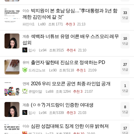
박지원이 본 호남 당심…"李대통령과 1년 함
이슈
33
께한 김민석에 갈 것"
댓글
파인더1
Lv.80
조회 1771
추천 3
21:13
섹백좌 너튜브 유명 어른 배우 스즈모리 레무
계층
10
섭외
댓글
입사
Lv.94
조회 3515
추천 4
21:10
출연자 딸한테 진심으로 정색하는 PD
유머
27
댓글
드라고노브
Lv.90
조회 5118
추천 1
21:09
2026 우리 모모콘 공연 최종 라인업 공개
연예
1
댓글
큐땁이알
Lv.88
조회 1294
추천 3
21:07
(ㅇㅎ?) 겨드랑이 인증한 여대생
계층
8
댓글
입사
Lv.94
조회 5339
추천 3
21:03
심판 성접대해도 징계 안한 이유 밝혀져
이슈
17
댓글
왜구김당
Lv.73
조회 3355
추천 10
21:00