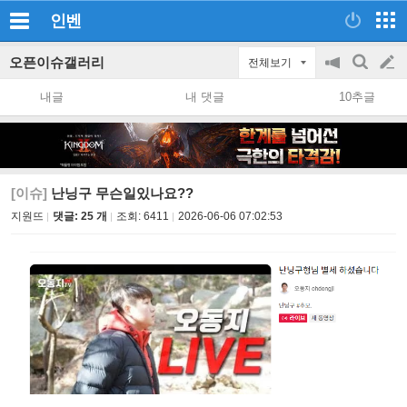
인벤
오픈이슈갤러리
전체보기
공
검
글
지
색
내글
내 댓글
10추글
on/off
쓰
기
[이슈]
난닝구 무슨일있나요??
지원뜨
댓글: 25 개
조회:
6411
2026-06-06 07:02:53