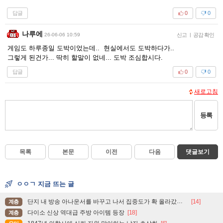
답글
0
0
나루에
26-06-06 10:59
신고
|
공감 확인
게임도 하루종일 도박이었는데.. 현실에서도 도박하다가..
그렇게 된건가... 딱히 할말이 없네... 도박 조심합시다.
답글
0
0
새로고침
등록
목록
본문
이전
다음
댓글보기
ㅇㅇㄱ 지금 뜨는 글
단지 내 방송 아나운서를 바꾸고 나서 집중도가 확 올라갔다는 한 아파트의 안내방송
[14]
계층
다이소 신상 역대급 주방 아이템 등장
[18]
계층