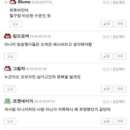
Blume
26-06-06 07:51
신고
|
공감 확인
유튜버인데
철구랑 비슷한 수준인 듯
답글
0
0
킹드모여
26-06-06 07:46
신고
|
공감 확인
리니지 방송쟁이들은 도박은 패시브라고 생각해야함
답글
0
0
그림자
26-06-06 07:46
신고
|
공감 확인
누군지도 모르지만 삼가고인의 명복을 빌게요
답글
0
0
조졋네이거
26-06-06 07:47
신고
|
공감 확인
저사람 리니지하던 사람 아닌가 저쪽에서 꽤 유명했던거 같던데
답글
0
0