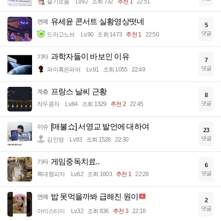
슬기로움
Lv.92
조회 732
추천 1
22:51
유세윤 콘서트 실황영상떳네
연예
5
댓글
드라고노브
Lv.90
조회 1473
추천 1
22:50
과학자들이 바보인 이유
기타
7
댓글
파이혹은파어
Lv.91
조회 1055
22:49
프랑스 날씨 근황
계층
8
댓글
작두콩차
Lv.84
조회 1329
추천 2
22:45
[매불쇼] 서영교 발언에 대하여
이슈
23
댓글
김인영
Lv.83
조회 1528
22:30
게임중독치료..
기타
6
댓글
특대형피자
Lv.62
조회 1603
추천 1
22:28
밥 못먹을까봐 급해진 원이
연예
2
댓글
아이스티이
Lv.32
조회 836
추천 3
22:18