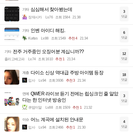
심심해서 찾아봤는데
기타
3
댓글
장재시카
Lv.76
조회 1584
21:38
인벤 아이디 해킹.
기타
6
댓글
Kurtas
Lv.88
조회 1549
추천 4
21:34
전주 거주중인 오징어분 계십니까??
기타
12
댓글
졸리고배고파
Lv.74
조회 1610
추천 1
21:34
다이소 신상 역대급 주방 아이템 등장
계층
18
댓글
입사
Lv.94
조회 3936
추천 3
21:34
QWER 라이브 듣기 전에는 립싱크인 줄 알았
연예
3
다는 한 인터넷 방송인
댓글
큐땁이알
Lv.88
조회 1509
추천 1
21:32
어느 계곡에 설치된 안내문
이슈
4
댓글
입사
Lv.94
조회 2466
추천 1
21:30