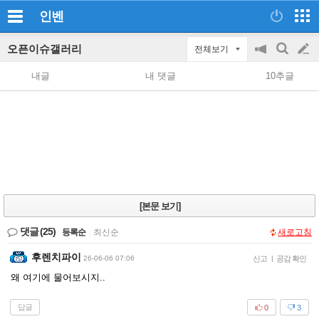
인벤
오픈이슈갤러리
전체보기
공
검
글
지
색
내글
내 댓글
10추글
on/off
쓰
기
[본문 보기]
댓글
(25)
등록순
|
최신순
새로고침
후렌치파이
26-06-06 07:06
신고
|
공감 확인
왜 여기에 물어보시지..
답글
0
3