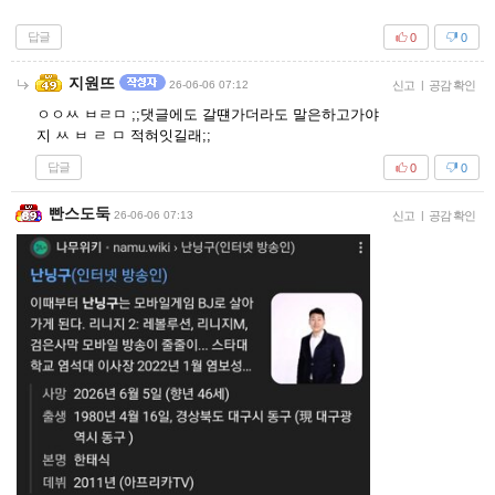
답글
0
0
지원뜨
26-06-06 07:12
신고
|
공감 확인
ㅇㅇㅆ ㅂㄹㅁ ;;댓글에도 갈떈가더라도 말은하고가야
지 ㅆ ㅂ ㄹ ㅁ 적혀잇길래;;
답글
0
0
빤스도둑
26-06-06 07:13
신고
|
공감 확인