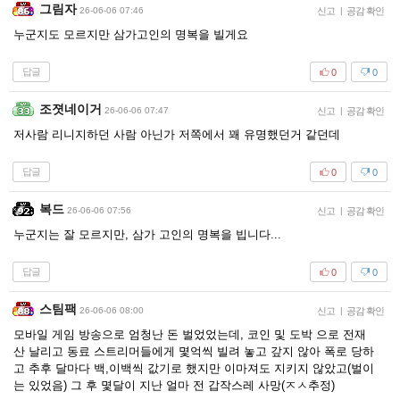
그림자
26-06-06 07:46
신고
|
공감 확인
누군지도 모르지만 삼가고인의 명복을 빌게요
답글
0
0
조졋네이거
26-06-06 07:47
신고
|
공감 확인
저사람 리니지하던 사람 아닌가 저쪽에서 꽤 유명했던거 같던데
답글
0
0
복드
26-06-06 07:56
신고
|
공감 확인
누군지는 잘 모르지만, 삼가 고인의 명복을 빕니다...
답글
0
0
스팀팩
26-06-06 08:00
신고
|
공감 확인
모바일 게임 방송으로 엄청난 돈 벌었었는데, 코인 및 도박 으로 전재
산 날리고 동료 스트리머들에게 몇억씩 빌려 놓고 갚지 않아 폭로 당하
고 추후 달마다 백,이백씩 값기로 했지만 이마져도 지키지 않았고(벌이
는 있었음) 그 후 몇달이 지난 얼마 전 갑작스레 사망(ㅈㅅ추정)