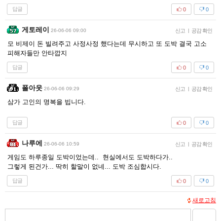
답글
0
0
게토레이
26-06-06 09:00
신고
|
공감 확인
모 비제이 돈 빌려주고 사정사정 했다는데 무시하고 또 도박 결국 고소
피해자들만 안타깝지
답글
0
0
폴아웃
26-06-06 09:29
신고
|
공감 확인
삼가 고인의 명복을 빕니다.
답글
0
0
나루에
26-06-06 10:59
신고
|
공감 확인
게임도 하루종일 도박이었는데.. 현실에서도 도박하다가..
그렇게 된건가... 딱히 할말이 없네... 도박 조심합시다.
답글
0
0
새로고침