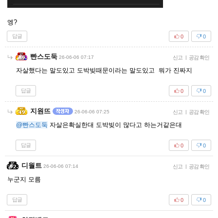
엥?
답글
0
0
빤스도둑
26-06-06 07:17
신고
|
공감 확인
자살했다는 말도있고 도박빚때문이라는 말도있고 뭐가 진짜지
답글
0
0
지원뜨
26-06-06 07:25
신고
|
공감 확인
@빤스도둑
자살은확실한대 도박빚이 많다고 하는거같은대
답글
0
0
디월트
26-06-06 07:14
신고
|
공감 확인
누군지 모름
답글
0
0