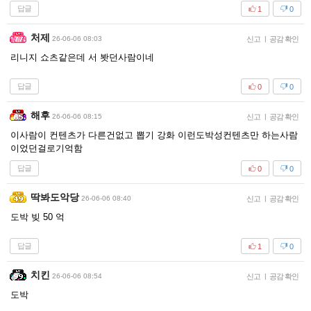
답글
1
0
처제
26-06-06 08:03
신고
|
공감 확인
리니지 쇼츠같은데 서 봣던사람이네
답글
0
0
해후
26-06-06 08:15
신고
|
공감 확인
이사람이 컨텐츠가 다른건없고 뽑기 강화 이런도박성컨텐츠만 하는사람
이었던걸로기억함
답글
0
0
딱봐도악당
26-06-06 08:40
신고
|
공감 확인
도박 빚 50 억
답글
1
0
치킨
26-06-06 08:54
신고
|
공감 확인
도박