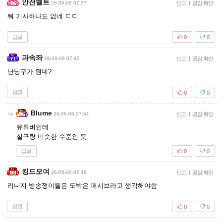
안전벨트
26-06-06 07:37
신고
|
공감 확인
뭐 기사하나도 없네 ㄷㄷ
답글
0
0
과속좌
26-06-06 07:40
신고
|
공감 확인
난닝구가 뭔데?
답글
0
0
Blume
26-06-06 07:51
신고
|
공감 확인
유튜버인데
철구랑 비슷한 수준인 듯
답글
0
0
킹드모여
26-06-06 07:46
신고
|
공감 확인
리니지 방송쟁이들은 도박은 패시브라고 생각해야함
답글
0
0