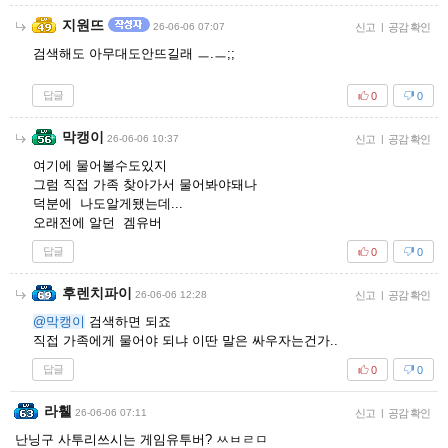
지원뜨
26-06-06 07:07
신고
|
공감 확인
검색해도 아무대도안뜨길래 ㅡ.ㅡ;;
답글
0
0
막캥이
26-06-06 10:37
신고
|
공감 확인
여기에 물어볼수도있지
그럼 직접 가족 찾아가서 물어봐야돼나
덕분에 나도알게됐는데...
오래전에 알던 겜유버
답글
0
0
후렌치파이
26-06-06 12:28
신고
|
공감 확인
@막캥이
검색하면 되죠
직접 가족에게 물어야 되냐 이딴 말은 싸우자는건가..
답글
0
0
라휄
26-06-06 07:11
신고
|
공감 확인
난닝구 사투리쓰시는 게임유투버? ㅆㅂㄹㅁ