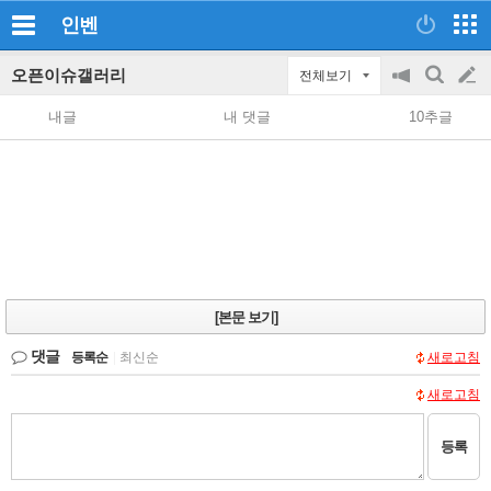
인벤
오픈이슈갤러리
전체보기
공
검
글
지
색
내글
내 댓글
10추글
on/off
쓰
기
[본문 보기]
댓글
등록순
|
최신순
새로고침
새로고침
등록