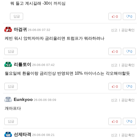
뭐 들고 계시길래 -30이 까지심
답글
0
0
마검귀
26-06-06 07:32
신고
|
공감 확인
케빈 워시 앉히자마자 금리올리면 트럼프가 뭐라하려나
답글
0
0
리틀토이
26-06-06 07:42
신고
|
공감 확인
월요일에 환율이랑 금리인상 반영되면 10% 마이너스는 각오해야할듯
답글
0
0
Eunkyoo
26-06-06 08:09
신고
|
공감 확인
개아프다
답글
0
0
선제타격
26-06-06 08:21
신고
|
공감 확인