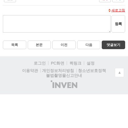
새로고침
등록
목록
본문
이전
다음
댓글보기
로그인
PC화면
퀵링크
설정
청소년보호정책
이용약관
개인정보처리방침
▲
불법촬영물신고안내
(주)
인
벤