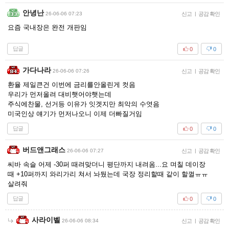
안녕난
26-06-06 07:23
신고
|
공감 확인
요즘 국내장은 완전 개판임
답글
0
0
가다나라
26-06-06 07:26
신고
|
공감 확인
환율 제일큰건 이번에 금리를안올린게 컷음
우리가 먼저올려 대비햇어야햇는데
주식에찬물, 선거등 이유가 잇겟지만 최악의 수엿음
미국인상 얘기가 먼저나오니 이제 더빠질거임
답글
0
0
버드앤그래스
26-06-06 07:27
신고
|
공감 확인
씨바 속슬 어제 -30퍼 때려맞더니 평단까지 내려옴...요 며칠 데이장
때 +10퍼까지 와리가리 쳐서 놔뒀는데 국장 정리할때 같이 할껄ㅠㅠ
살려줘
답글
0
0
사라이벨
26-06-06 08:34
신고
|
공감 확인