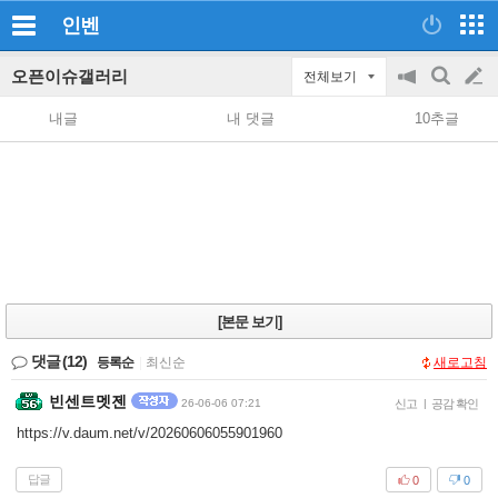
인벤
오픈이슈갤러리
전체보기
공
검
글
지
색
내글
내 댓글
10추글
on/off
쓰
기
[본문 보기]
댓글
(12)
등록순
|
최신순
새로고침
빈센트멧젠
26-06-06 07:21
신고
|
공감 확인
https://v.daum.net/v/20260606055901960
답글
0
0