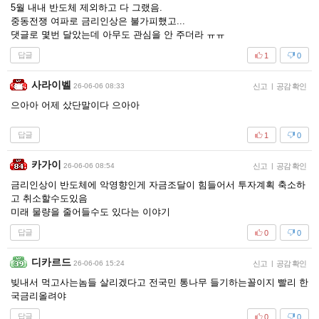
5월 내내 반도체 제외하고 다 그랬음.
중동전쟁 여파로 금리인상은 불가피했고...
댓글로 몇번 달았는데 아무도 관심을 안 주더라 ㅠㅠ
답글
1
0
사라이벨
26-06-06 08:33
신고
|
공감 확인
으아아 어제 샀단말이다 으아아
답글
1
0
카가이
26-06-06 08:54
신고
|
공감 확인
금리인상이 반도체에 악영향인게 자금조달이 힘들어서 투자계획 축소하
고 취소할수도있음
미래 물량을 줄어들수도 있다는 이야기
답글
0
0
디카르드
26-06-06 15:24
신고
|
공감 확인
빚내서 먹고사는놈들 살리겠다고 전국민 통나무 들기하는꼴이지 빨리 한
국금리올려야
답글
0
0