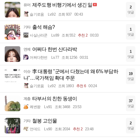
제주도행 비행기에서 생긴 일
유머
2
댓글
슬기로움
Lv.92
조회 937
00:43
출석 해슴?
기타
1
댓글
사실난라쿤
Lv.89
조회 552
추천 2
00:33
어쩌다 한번 산다라박
연예
1
댓글
어쩌다한번
Lv.77
조회 1256
00:31
李 대통령 "군에서 다쳤는데 왜 6% 부담하
이슈
19
나"…국가책임 확대 주문
댓글
슬기로움
Lv.92
조회 1893
추천 6
00:24
타부서의 친한 동생이
계층
37
댓글
쾌변왕
Lv.91
조회 3468
23:53
철봉 고인물
기타
2
댓글
언데드
Lv.90
조회 2034
추천 2
23:48