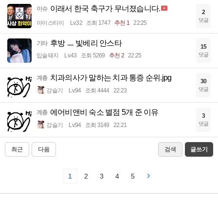
이래서 한국 축구가 무너졌습니다.
이슈
2
댓글
아이스티이
Lv.32
조회 1747
추천 1
22:25
후방 ㅡ 빛베리 안스타
기타
15
댓글
입술돼지
Lv.43
조회 5269
추천 2
22:25
치과의사가 말하는 치과 통증 순위.jpg
계층
30
댓글
강슬기
Lv.94
조회 4444
22:23
에어비앤비 숙소 별점 5개 준 이유
계층
3
댓글
강슬기
Lv.94
조회 3149
22:21
최근
다음
검색
글쓰기
1
2
3
4
5