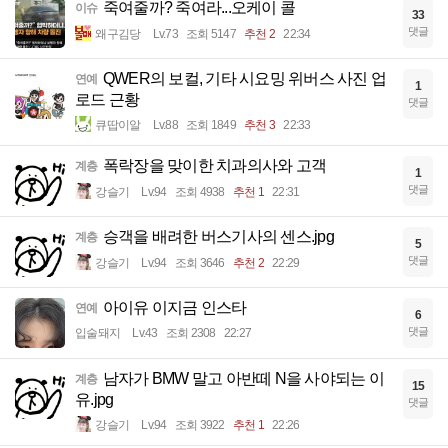
죽여줄까? 죽여라...오케이 콜
이슈
33
댓글
왜구김당
Lv.73
조회 5147
추천 2
22:34
QWER의 보컬, 기타 시요밍 위버스 사진 업
연예
1
로드 근황
댓글
큐땁이알
Lv.88
조회 1849
추천 3
22:33
폭락장을 맞이한 치과의사와 고객
계층
1
댓글
강슬기
Lv.94
조회 4938
추천 1
22:31
승객을 배려한 버스기사의 센스.jpg
계층
5
댓글
강슬기
Lv.94
조회 3646
추천 2
22:29
아이유 이지금 인스타
연예
6
댓글
입술돼지
Lv.43
조회 2308
22:27
남자가 BMW 말고 아반떼 N을 사야되는 이
계층
15
유.jpg
댓글
강슬기
Lv.94
조회 3922
추천 1
22:26