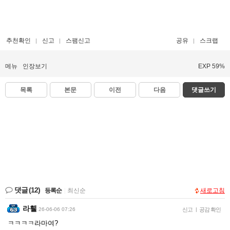
추천확인
신고
스팸신고
공유
스크랩
메뉴
인장보기
EXP 59%
목록
본문
이전
다음
댓글쓰기
댓글
(12)
등록순
|
최신순
새로고침
라휄
26-06-06 07:26
신고
|
공감 확인
ㅋㅋㅋㅋ라마여?