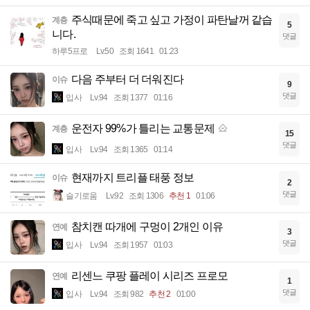
주식때문에 죽고 싶고 가정이 파탄날꺼 같습
계층
5
니다.
댓글
하루5프로
Lv.50
조회 1641
01:23
다음 주부터 더 더워진다
이슈
9
댓글
입사
Lv.94
조회 1377
01:16
운전자 99%가 틀리는 교통문제
계층
15
댓글
입사
Lv.94
조회 1365
01:14
현재까지 트리플 태풍 정보
이슈
2
댓글
슬기로움
Lv.92
조회 1306
추천 1
01:06
참치캔 따개에 구멍이 2개인 이유
연예
3
댓글
입사
Lv.94
조회 1957
01:03
리센느 쿠팡 플레이 시리즈 프로모
연예
1
댓글
입사
Lv.94
조회 982
추천 2
01:00