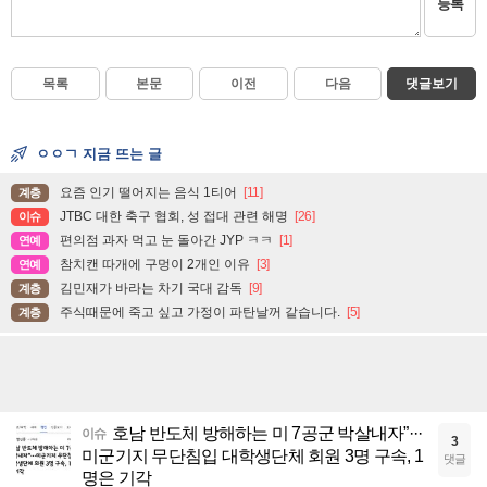
등록
목록
본문
이전
다음
댓글보기
ㅇㅇㄱ 지금 뜨는 글
요즘 인기 떨어지는 음식 1티어
[11]
계층
JTBC 대한 축구 협회, 성 접대 관련 해명
[26]
이슈
편의점 과자 먹고 눈 돌아간 JYP ㅋㅋ
[1]
연예
참치캔 따개에 구멍이 2개인 이유
[3]
연예
김민재가 바라는 차기 국대 감독
[9]
계층
주식때문에 죽고 싶고 가정이 파탄날꺼 같습니다.
[5]
계층
호남 반도체 방해하는 미 7공군 박살내자”···
이슈
3
미군기지 무단침입 대학생단체 회원 3명 구속, 1
댓글
명은 기각