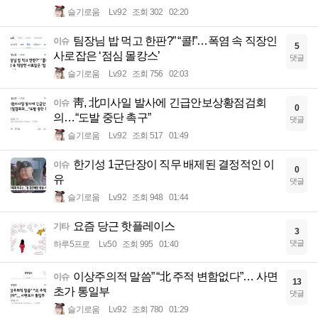
슬기로움
Lv.92
조회 302
02:20
팀장님 밥 먹고 한판?” “콜!”…폭염 속 직장인
이슈
5
사로잡은 ‘점심 몰캉스’
댓글
슬기로움
Lv.92
조회 756
02:03
靑, 北미사일 발사에 긴급안보상황점검회
이슈
0
의…“도발 중단 촉구”
댓글
슬기로움
Lv.92
조회 517
01:49
한기성 1군단장이 직무 배제된 결정적인 이
이슈
0
유
댓글
슬기로움
Lv.92
조회 948
01:44
요즘 당근 핫플레이스
기타
3
댓글
하루5프로
Lv.50
조회 995
01:40
이상주의적 말씀” “北 주적 변함없다”… 사면
이슈
13
초가 통일부
댓글
슬기로움
Lv.92
조회 780
01:29