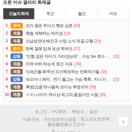
오픈 이슈 갤러리 화제글
오늘의 화제
주간
월간
이슈
1
유머
[99]
조카 용돈 주다가 뺏은 삼촌
2
계층
[16]
축협 개혁하는 박지성
3
계층
[29]
신남성연대 배인규 사망 소식 댓글 근황
4
유머
[37]
한복 잘못 입혀 보낸 학부모
5
감동
[10]
“인형 같은 아이가 가라앉는데”…수심 3m 호수 뛰어든 60대 의인
6
계층
[76]
지역 비하 하는게 웃긴 이유.
7
계층
[44]
드래곤볼 40주년 리스펙트하는 만화작가들
8
감동
[15]
슥오더니 촤악.. 연기 뚫고는 가슴 툭툭.. 지나가던 아재의 정체
9
계층
[59]
후방)요즘 하나둘씩 보이는 투명의자
10
계층
[28]
ㅇㅎ) 나이키 역사상 최고의 품질이던 시절
로그인
PC화면
퀵링크
설정
청소년보호정책
이용약관
개인정보처리방침
▲
불법촬영물신고안내
(주)