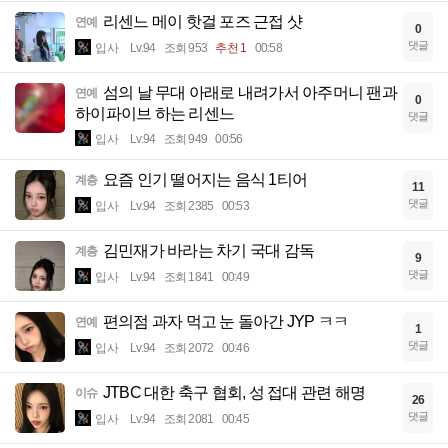
리센느 메이 핫걸 포즈 근접 샷
연예
0
댓글
입사
Lv.94
조회 953
추천 1
00:58
섬의 날 무대 아래로 내려가서 아주머니 팬과
연예
0
하이파이브 하는 리센느
댓글
입사
Lv.94
조회 949
00:56
요즘 인기 떨어지는 음식 1티어
계층
11
댓글
입사
Lv.94
조회 2385
00:53
김민재가 바라는 차기 국대 감독
계층
9
댓글
입사
Lv.94
조회 1841
00:49
편의점 과자 먹고 눈 돌아간 JYP ㅋㅋ
연예
1
댓글
입사
Lv.94
조회 2072
00:46
JTBC 대한 축구 협회, 성 접대 관련 해명
이슈
26
댓글
입사
Lv.94
조회 2081
00:45