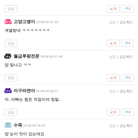
답글
0
0
고양고앵이
26-06-06 07:33
신고
|
공감 확인
개열받네 ㅋㅋㅋㅋㅋㅋㅋ
답글
0
0
월급루팡전문
26-06-06 07:49
신고
|
공감 확인
양 맞냐고 ㅋㅋ
답글
0
0
아구라면아
26-06-06 08:27
신고
|
공감 확인
아..아빠는 힘든 직업이야 정말..
답글
0
0
수죽
26-06-06 08:29
신고
|
공감 확인
양 눈이 맛이 갔는데요