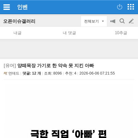
인벤
오픈이슈갤러리
전체보기
공
검
글
지
색
내글
내 댓글
10추글
on/off
쓰
기
[유머]
양떼목장 가기로 한 약속 못 지킨 아빠
언데드
댓글: 12 개
조회:
8096
추천:
4
2026-06-06 07:21:55