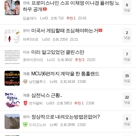
프로미스나인 스프 이채영 이나경 플러팅 노
연예
0
하우 공개
댓글
입술돼지
Lv.43
조회 710
추천 1
23:43
미국서 게임할때 조심해야하는거
유머
2
댓글
하루5프로
Lv.50
조회 2358
23:21
미리 알고있었던 클린스만
이슈
7
댓글
호박이쪼아요
Lv.12
조회 3602
추천 3
23:20
MCU)6편까지 계약을 한 톰홀랜드
계층
15
댓글
낭만블루스
Lv.91
조회 3434
23:08
삼전닉스 근황..
계층
22
댓글
전자팔찌
Lv.93
조회 5853
추천 1
23:06
정상적으로 내려오는방법은없어?
유머
9
댓글
드라고노브
Lv.90
조회 2895
23:02