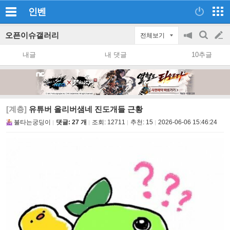
인벤
오픈이슈갤러리
전체보기
공
검
글
지
색
내글
내 댓글
10추글
on/off
쓰
기
[계층]
유튜버 올리버샘네 진도개들 근황
불타는궁딩이
댓글: 27 개
조회:
12711
추천:
15
2026-06-06 15:46:24