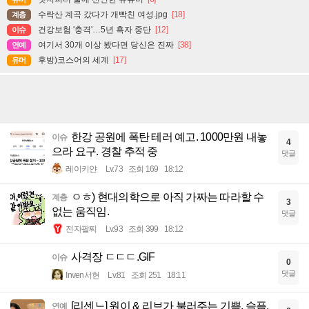
수락산 계곡 갔다가 개빡친 여성.jpg
[18]
계층
건강보험 '충격'…5년 흑자 중단
[12]
이슈
여기서 30개 이상 봤다면 당신은 진짜
[38]
연예
후방)코스어의 세계
[17]
유머
한강 공원에 폭탄 테러 예고. 1000만원 내놓
이슈
4
으라 요구. 경찰 추적 중
댓글
레이키얀
Lv.73
조회 169
18:12
ㅇㅎ) 현대의학으로 아직 가짜는 따라할 수
계층
3
없는 움직임.
댓글
전자팔찌
Lv.93
조회 399
18:12
사격장 ㄷㄷㄷ.GIF
이슈
0
댓글
Inven서현
Lv.81
조회 251
18:11
[리센느] 원이 & 리브가 불러주는 기쁨, 슬픔,
연예