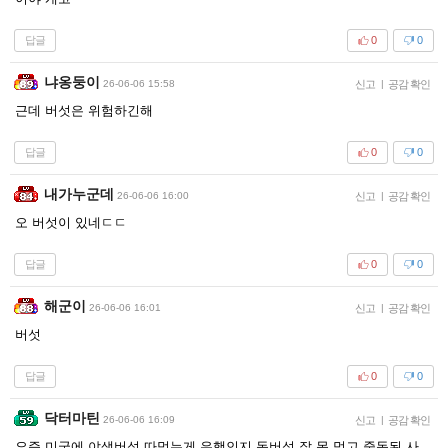
답글
0
0
냐옹둥이
26-06-06 15:58
신고
|
공감 확인
근데 버섯은 위험하긴해
답글
0
0
내가누군데
26-06-06 16:00
신고
|
공감 확인
오 버섯이 있네ㄷㄷ
답글
0
0
해군이
26-06-06 16:01
신고
|
공감 확인
버섯
답글
0
0
닥터마틴
26-06-06 16:09
신고
|
공감 확인
요즘 미국에 야생버섯 따먹는게 유행인지 독버섯 잘 못 먹고 중독된 사