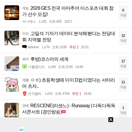
2026 GES 전국 아마추어 이스포츠 대회 참
게임
0
가 선수 모집!
댓글
자나깨나
Lv.35
조회 805
16:57
고일석 기자가 데이터 분석해봤다는 전당대
이슈
12
회 지역별 전망
댓글
Ieewrre
Lv.74
조회 1636
추천 2
16:51
후방)코스어의 세계
유머
17
댓글
너빨갱이지
Lv.86
조회 3195
16:46
ㅇㅎ) 초등학생때 이미 D컵이였다는 서터리
계층
11
머 츠자..
댓글
전자팔찌
Lv.93
조회 4769
추천 1
16:45
RESCENE(리센느) - Runaway | 다독다독독
연예
1
서콘서트 (경인방송)
댓글
아이스티이
Lv.32
조회 598
추천 3
16:37
AD