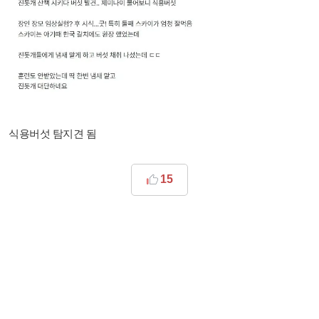
식용버섯 탐지견 됨
15