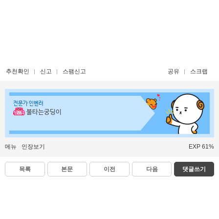
추천확인
신고
스팸신고
공유
스크랩
전문가 인벤러
불타는궁딩이
메뉴
인장보기
EXP 61%
목록
본문
이전
다음
댓글쓰기