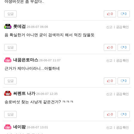
야생버섯은 좀 무섭다..
답글
0
0
롯데검
26-06-07 06:06
신고
|
공감 확인
음 확실한거 아니면 굳이 검색까지 해서 먹진 않을듯
답글
0
0
내꿈은토마스
26-06-07 11:07
신고
|
공감 확인
근거가 제미나이라니...아찔하네
답글
0
0
써펜트 나가
26-06-07 12:35
신고
|
공감 확인
송로버섯 찾는 사냥개 같은건가? ㅋㅋㅋ
답글
0
0
네이팜
26-06-07 13:01
신고
|
공감 확인