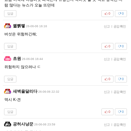
람 많다는 뉴스가 오늘 뜨던데
답글
0
0
꿻뻵뗗
26-06-06 16:16
신고
|
공감 확인
버섯은 위험하긴해;
답글
0
0
초원
26-06-06 16:44
신고
|
공감 확인
위험하지 않으려나 ㄷ
답글
0
0
새벽을달리다
26-06-06 22:32
신고
|
공감 확인
역시 K-견
답글
0
0
공허사냥꾼
26-06-06 23:59
신고
|
공감 확인