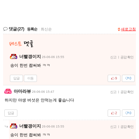
댓글
(27)
등록순
|
최신순
새로고침
너빨갱이지
26-06-06 15:55
신고
|
공감 확인
송이 한번 좝써봐 ㅋㅋ
답글
이동
9
0
아마라뷰
26-06-06 15:47
신고
|
공감 확인
하지만 야생 버섯은 안먹는게 좋습니다
답글
2
0
너빨갱이지
26-06-06 15:55
신고
|
공감 확인
송이 한번 좝써봐 ㅋㅋ