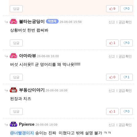
답글
9
0
불타는궁딩이
26-06-06 15:58
신고
|
공감 확인
상황버섯 한번 좝써봐
답글
1
0
아마라뷰
26-06-06 16:00
신고
|
공감 확인
버섯 시러욧!! 균 덩어리를 왜 먹나욧!!!!!
답글
0
1
부동산이야기
26-06-06 16:06
신고
|
공감 확인
된장과 치즈
답글
1
0
Ppierce
26-06-06 16:09
신고
|
공감 확인
@너빨갱이지
송이는 진짜 미쳤다고 밖에 설명 불가 ㅋㅋ