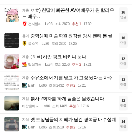
ㅇㅎ) 친딸이 롸끈한 AV여배우가 된 할리우
계층
16
드 배우...
댓글
전자팔찌
Lv.93
조회 2870
추천 1
17:30
중학생때 미술학원 원장쌤 망사 팬티 본 썰
유머
16
댓글
풀소유
Lv.86
조회 2350
17:25
(ㅎㅂ) 하얀 핑크 비키니 눈나
계층
12
댓글
달섭지롱
Lv.94
조회 2256
추천 2
17:21
주유소에서 기름 넣고 차 고장 났다는 차주
계층
13
댓글
Earth
Lv.96
조회 2432
추천 2
17:21
붉사 2회차를 하게 될줄은 몰랐습니다
게임
13
댓글
바람을베다
Lv.86
조회 1465
추천 3
17:16
옛 조상님들의 지혜가 담긴 경복궁 배수설계
지식
14
댓글
Earth
Lv.96
조회 1518
추천 2
17:16