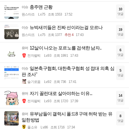
충주맨 근황
이슈
10
댓글
원스타조
Lv.75
조회 1553
17:52
뉴박새끼들은 진짜 선이라는걸 모르나
이슈
19
댓글
원스타조
Lv.75
조회 1377
추천 4
17:43
12살이 나오는 포르노를 검색한 남자..
유머
6
댓글
전자팔찌
Lv.93
조회 1991
17:43
일본축구협회, 대한축구협회 성 접대 의혹 심
이슈
5
판 조사"
댓글
슬기로움
Lv.92
조회 736
17:41
자기 꼴린대로 살아야하는 이유...
유머
14
댓글
전자팔찌
Lv.93
조회 1720
17:39
유부남들이 갤럭시 폴드8 구매 허락 받는 유
유머
8
일한방법
댓글
풀소유
Lv.86
조회 1716
17:34