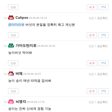
답글
2
0
Calipse
26-06-06 16:14
신고
|
공감 확인
@아마라뷰
버섯의 본질을 정확히 꿰고 계신분
답글
0
0
가마도탄지로
26-06-06 16:20
신고
|
공감 확인
능이버섯 먹어봐
답글
0
0
버체
26-06-06 16:27
신고
|
공감 확인
능이 송이 매년 따먹음 잡솨봐
답글
0
0
뇌명각
26-06-06 17:31
신고
|
공감 확인
송이는 진짜 신세계 경험 가능