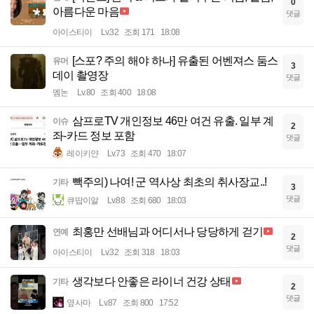
0
아름다운 마음
댓글
아이스티이
Lv.32
조회 171
18:08
[스포? 주의 해야 하나] 유출된 어벤져스 둠스
유머
3
데이 촬영장
댓글
멤논
Lv.80
조회 400
18:08
삼프로TV 개인정보 46만 여건 유출. 일부 계
이슈
2
좌-카드 정보 포함
댓글
레이키얀
Lv.73
조회 470
18:07
빽주의) 나여! 군 역사상 최초의 취사장교..!
기타
3
댓글
큐땁이알
Lv.88
조회 680
18:03
최홍만 선배님과 어디서나 당당하게 걷기
연예
2
댓글
아이스티이
Lv.32
조회 318
18:03
생각보다 안좋은 라이너 건강 상태
기타
2
댓글
옆사마
Lv.87
조회 800
17:52