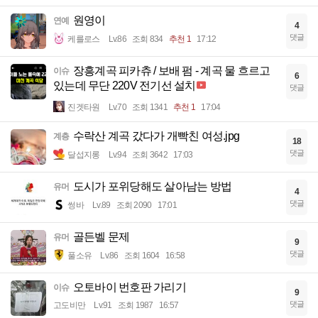
원영이
연예
4
댓글
케를로스
Lv.86
조회 834
추천 1
17:12
장흥계곡 피카츄 / 보배 펌 - 계곡 물 흐르고
이슈
6
있는데 무단 220V 전기선 설치
댓글
진겟타원
Lv.70
조회 1341
추천 1
17:04
수락산 계곡 갔다가 개빡친 여성.jpg
계층
18
댓글
달섭지롱
Lv.94
조회 3642
17:03
도시가 포위당해도 살아남는 방법
유머
4
댓글
썽바
Lv.89
조회 2090
17:01
골든벨 문제
유머
9
댓글
풀소유
Lv.86
조회 1604
16:58
오토바이 번호판 가리기
이슈
9
댓글
고도비만
Lv.91
조회 1987
16:57