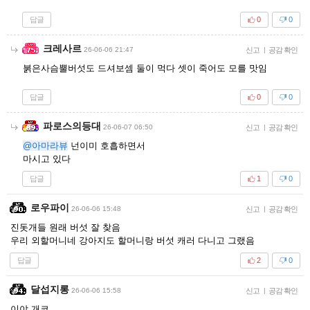
답글
0
0
크레사르
26-06-06 21:47
신고
|
공감 확인
붉은사슴뿔버섯도 드셔보셈 둘이 먹다 셋이 죽어도 모를 맛임
답글
0
0
파로스의등대
26-06-07 06:50
신고
|
공감 확인
@아마라뷰
넌이미 호흡하면서
마시고 있다
답글
1
0
로우파이
26-06-06 15:48
신고
|
공감 확인
진돗개들 원래 버섯 잘 찾음
우리 외할머니네 강아지도 할머니랑 버섯 캐러 다니고 그랬음
답글
2
0
달섭지롱
26-06-06 15:58
신고
|
공감 확인
이야 개코