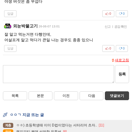
야생 버섯은 좀 무섭다
답글
0
0
외눈박물고기
26-06-07 13:01
신고
|
공감 확인
잘 알고 먹는거면 다행인데,
어설프게 알고 먹다가 큰일 나는 경우도 종종 있으니
답글
0
0
새로고침
등록
목록
본문
이전
다음
댓글보기
ㅇㅇㄱ 지금 뜨는 글
ㅇㅎ) 초등학생때 이미 D컵이였다는 서터리머 츠자..
[11]
계층
챗지피티 불매 선언한 유튜버
[6]
유머