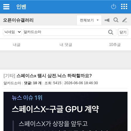
인벤
오픈이슈갤러리
전체보기
공
검
글
지
색
닫기
on/off
쓰
내글
내 댓글
10추글
기
[기타]
스페이스x 땜시 삼전.닉스 하락할까요?
알카드소마
댓글: 10 개
조회:
5415
2026-06-06 18:46:30