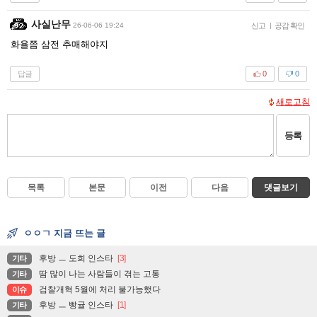
사실난무
26-06-06 19:24
신고
|
공감 확인
화욜쯤 삼전 추매해야지
답글
0
0
새로고침
등록
목록
본문
이전
다음
댓글보기
ㅇㅇㄱ 지금 뜨는 글
후방 ㅡ 도희 인스타
[3]
기타
땀 많이 나는 사람들이 겪는 고통
기타
검찰개혁 5월에 처리 불가능했다
이슈
후방 ㅡ 빵귤 인스타
[1]
기타