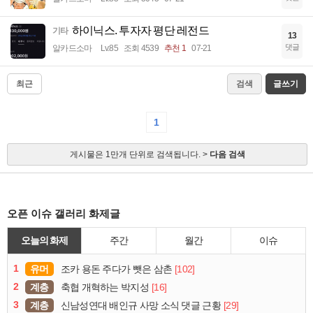
하이닉스. 투자자 평단 레전드
기타
13
댓글
알카드소마
Lv.85
조회 4539
추천 1
07-21
최근
검색
글쓰기
1
게시물은 1만개 단위로 검색됩니다. >
다음 검색
오픈 이슈 갤러리 화제글
오늘의 화제
주간
월간
이슈
1
유머
[102]
조카 용돈 주다가 뺏은 삼촌
2
계층
[16]
축협 개혁하는 박지성
3
계층
[29]
신남성연대 배인규 사망 소식 댓글 근황