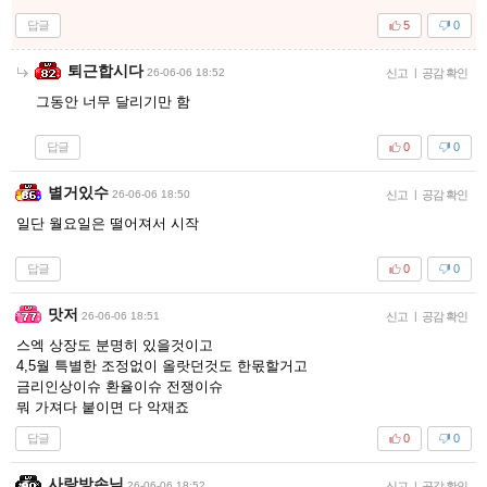
답글
5
0
퇴근합시다
26-06-06 18:52
신고
|
공감 확인
그동안 너무 달리기만 함
답글
0
0
별거있수
26-06-06 18:50
신고
|
공감 확인
일단 월요일은 떨어져서 시작
답글
0
0
맛저
26-06-06 18:51
신고
|
공감 확인
스엑 상장도 분명히 있을것이고
4,5월 특별한 조정없이 올랏던것도 한몫할거고
금리인상이슈 환율이슈 전쟁이슈
뭐 가져다 붙이면 다 악재죠
답글
0
0
사랑방손님
26-06-06 18:52
신고
|
공감 확인