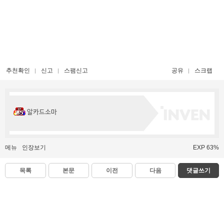
추천확인
신고
스팸신고
공유
스크랩
알카드소마
메뉴
인장보기
EXP 63%
목록
본문
이전
다음
댓글쓰기