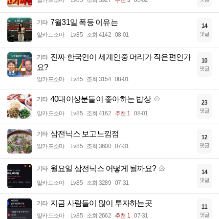
7월31일 폭등 이유는
기타
14
댓글
알카드소마
Lv.85
조회 4142
08-01
진짜 한국인이 세계인중 머리가 작은편인가
기타
10
요?
댓글
알카드소마
Lv.85
조회 3154
08-01
40대이상분들이 좋아하는 밥상
기타
23
댓글
알카드소마
Lv.85
조회 4162
추천 1
08-01
삼전닉스 보고느낌점
기타
12
댓글
알카드소마
Lv.85
조회 3600
07-31
월요일 삼전닉스 어떻게 될까요?
기타
14
댓글
알카드소마
Lv.85
조회 3289
07-31
지금 사람들이 많이 투자하는곳
기타
11
댓글
알카드소마
Lv.85
조회 2662
추천 1
07-31