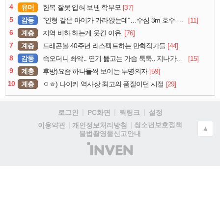
4
유머
[37]
한복 잘못 입혀 보낸 학부모
5
감동
[11]
“인형 같은 아이가 가라앉는데”…수심 3m 호수 뛰어든 60대 의인
6
계층
[76]
지역 비하 하는게 웃긴 이유.
7
계층
[44]
드래곤볼 40주년 리스펙트하는 만화작가들
8
감동
[15]
슥오더니 촤악.. 연기 뚫고는 가슴 툭툭.. 지나가던 아재의 정체
9
계층
[59]
후방)요즘 하나둘씩 보이는 투명의자
10
계층
[29]
ㅇㅎ) 나이키 역사상 최고의 품질이던 시절
로그인
PC화면
퀵링크
설정
청소년보호정책
이용약관
개인정보처리방침
▲
불법촬영물신고안내
(주)
인
벤