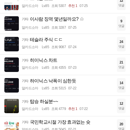
12
댓글
알카드소마
Lv.85
조회 5307
추천 1
07-25
이사람 징역 몇년일까요?
기타
9
댓글
알카드소마
Lv.85
조회 3287
07-25
테슬라 주식 ㄷㄷ
기타
24
댓글
알카드소마
Lv.85
조회 9087
07-24
히이닉스 차트
기타
21
댓글
알카드소마
Lv.85
조회 4355
07-23
하이닉스 낙폭이 심한듯
기타
14
댓글
알카드소마
Lv.85
조회 5315
07-22
탑승 하실분~~
기타
12
댓글
알카드소마
Lv.85
조회 4779
추천 1
07-22
국민학교시절 가장 효과없는 슛
기타
20
댓글
알카드소마
Lv.85
조회 5045
07-21