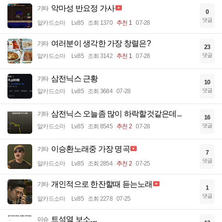
악마성 반요정 가사
기타
0
댓글
알카드소마
Lv.85
조회 1370
추천 1
07-28
여러분이 생각한 가장 창렬은?
기타
23
댓글
알카드소마
Lv.85
조회 3142
추천 1
07-28
삼전닉스 근황
기타
10
댓글
알카드소마
Lv.85
조회 3684
07-28
삼전닉스 오늘좀 많이 하락할것같은데...
기타
16
댓글
알카드소마
Lv.85
조회 8545
추천 2
07-28
이승환노래중 가장 명곡
기타
7
댓글
알카드소마
Lv.85
조회 2854
추천 2
07-25
개인적으로 한잔할때 듣는노래
기타
1
댓글
알카드소마
Lv.85
조회 2278
07-25
트석열 보소....
이슈