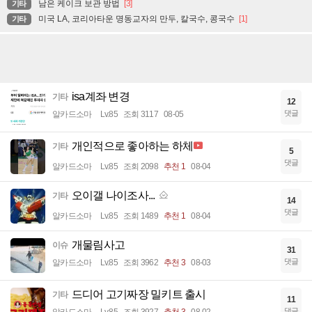
남은 케이크 보관 방법
[3]
기타
미국 LA, 코리아타운 명동교자의 만두, 칼국수, 콩국수
[1]
기타
isa계좌 변경
기타
12
댓글
알카드소마
Lv.85
조회 3117
08-05
개인적으로 좋아하는 하체
기타
5
댓글
알카드소마
Lv.85
조회 2098
추천 1
08-04
오이갤 나이조사...
기타
14
댓글
알카드소마
Lv.85
조회 1489
추천 1
08-04
개물림사고
이슈
31
댓글
알카드소마
Lv.85
조회 3962
추천 3
08-03
드디어 고기짜장 밀키트 출시
기타
11
댓글
알카드소마
Lv.85
조회 3927
추천 3
08-02