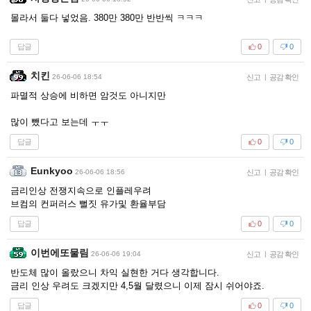
몰라서 둘다 넣었음. 380만 380만 반반씩 ㅋㅋㅋ
답글
0
0
치킨
26-06-06 18:54
신고
|
공감 확인
파멸적 상승에 비하면 암것도 아니지만
많이 뺐다고 보는데 ㅜㅜ
답글
0
0
Eunkyoo
26-06-06 18:56
신고
|
공감 확인
금리인상 전쟁지속으로 인플레우려
브컴의 컨퍼러스 뻘짓 유가및 환율부담
답글
0
0
이번에또물림
26-06-06 19:04
신고
|
공감 확인
반도체 많이 올랐으니 차익 실현한 거다 생각합니다.
금리 인상 우려도 크겠지만 4,5월 달렸으니 이제 잠시 쉬어야죠.
답글
0
0