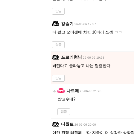
답글
강슬기
26-06-06 19:57
다 팔고 오이갤에 치킨 10마리 쏘셈 ㄱㄱ
답글
포로리형님
26-06-06 19:58
버틴다고 골라놓고 나는 탈출한다
답글
나르메
26-06-06 21:20
쌉고수네?
답글
디월트
26-06-06 20:00
이란 전쟁 터질때 보다 지금이 더 심각한 상황같