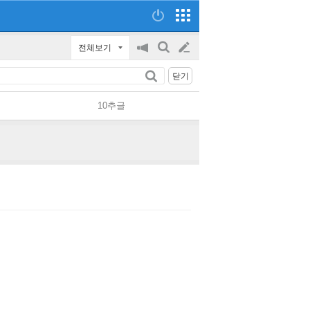
전체보기
공
검
글
지
색
닫기
on/off
쓰
10추글
기