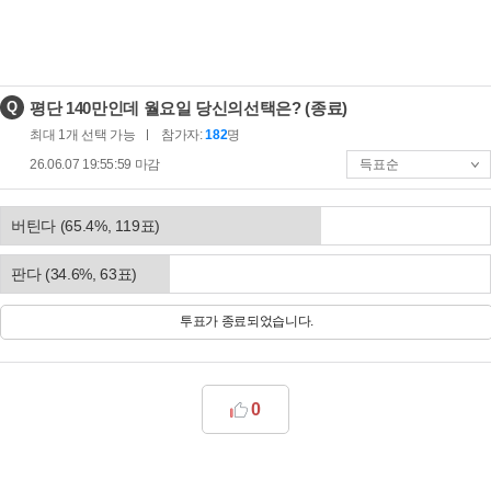
제
Q
평단 140만인데 월요일 당신의선택은?
(종료)
목
최대
1
개 선택 가능
참가자:
182
명
:
26.06.07 19:55:59
마감
버틴다
(
65.4
%,
119
표)
판다
(
34.6
%,
63
표)
투표가 종료되었습니다.
0