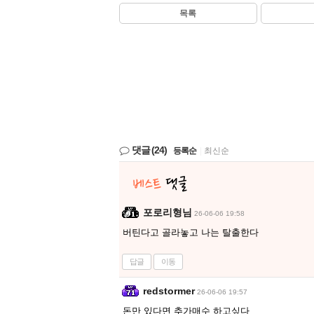
목록
댓글
(24)
등록순
|
최신순
포로리형님
26-06-06 19:58
버틴다고 골라놓고 나는 탈출한다
답글
이동
redstormer
26-06-06 19:57
돈만 있다면 추가매수 하고싶다