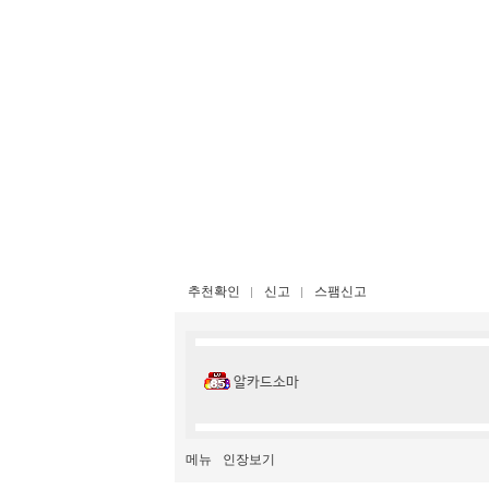
추천확인
신고
스팸신고
알카드소마
메뉴
인장보기