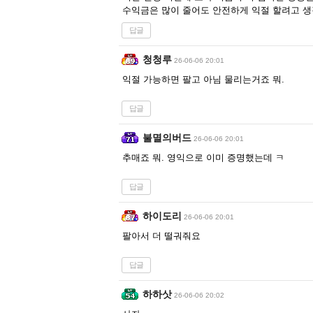
수익금은 많이 줄어도 안전하게 익절 할려고 생
답글
청청루
26-06-06 20:01
익절 가능하면 팔고 아님 물리는거죠 뭐.
답글
불멸의버드
26-06-06 20:01
추매죠 뭐. 영익으로 이미 증명했는데 ㅋ
답글
하이도리
26-06-06 20:01
팔아서 더 떨궈줘요
답글
하하삿
26-06-06 20:02