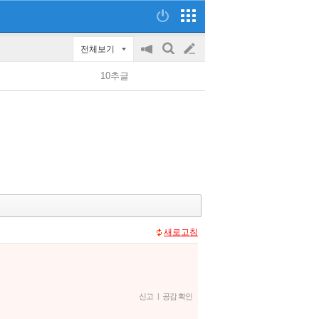
전체보기
공
검
글
지
색
10추글
on/off
쓰
기
새로고침
신고
|
공감 확인