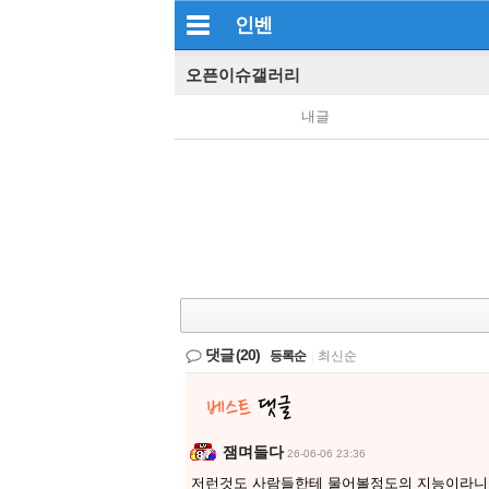
인벤
오픈이슈갤러리
내글
댓글
(20)
등록순
|
최신순
잼며들다
26-06-06 23:36
저런것도 사람들한테 물어볼정도의 지능이라니 