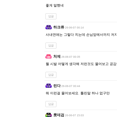
좋게 말했네
답글
하크류
26-06-07 00:14
사내연애는 그렇다 치는데 손님앞에서까지 저
답글
처제
26-06-07 00:35
뭘 시발 어떻게 생각해 저런것도 물어보고 공
답글
린다
26-06-07 00:44
뭐 이런걸 물어보세요. 틀린말 하나 없구만
답글
롯데검
26-06-07 15:03