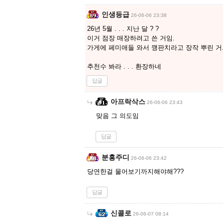
인생등급
26-06-06 23:38
26년 5월 . . . 지난 달 ? ?
이거 점장 매장하려고 쓴 거임.
가게에 페미애들 와서 깽판치라고 장작 뿌린 거
추천수 봐라 . . . 환장하네
답글
아프락삭스
26-06-06 23:43
맞음 그 의도임
답글
분홍주디
26-06-06 23:42
당연한걸 물어보기까지해야해???
답글
신콜로
26-06-07 08:14