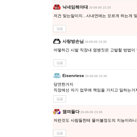
닉네임해야대
26-06-06 23:35
저건 맞는말이지...사내연애는 모르게 하는게 
답글
사랑방손님
26-06-06 23:35
어떻하긴 시발 직장내 염병짓은 고발할 방법이
답글
Eisenriese
26-06-06 23:36
당연한거지
직장에선 자기 업무에 책임을 가지고 일하는거
답글
잼며들다
26-06-06 23:36
저런것도 사람들한테 물어볼정도의 지능이라니 
답글