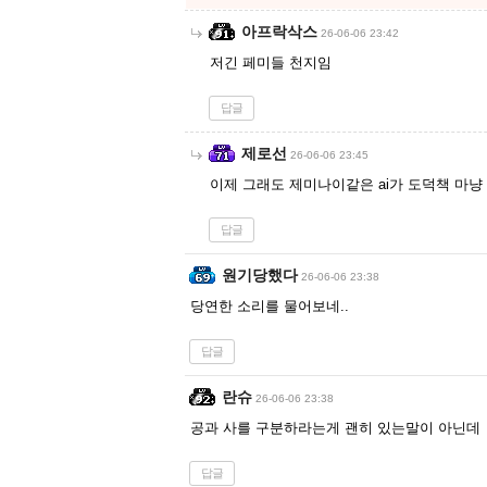
아프락삭스
26-06-06 23:42
저긴 페미들 천지임
답글
제로선
26-06-06 23:45
이제 그래도 제미나이같은 ai가 도덕책 마냥
답글
원기당했다
26-06-06 23:38
당연한 소리를 물어보네..
답글
란슈
26-06-06 23:38
공과 사를 구분하라는게 괜히 있는말이 아닌데
답글