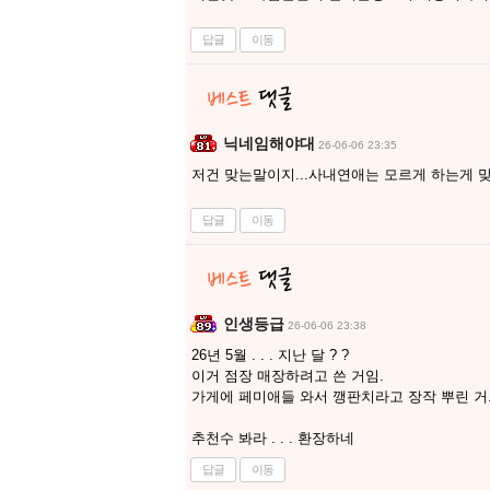
답글
이동
닉네임해야대
26-06-06 23:35
저건 맞는말이지...사내연애는 모르게 하는게 
답글
이동
인생등급
26-06-06 23:38
26년 5월 . . . 지난 달 ? ?
이거 점장 매장하려고 쓴 거임.
가게에 페미애들 와서 깽판치라고 장작 뿌린 거
추천수 봐라 . . . 환장하네
답글
이동