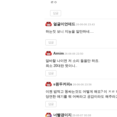
ㄹㅇ
답글
얼굴이언데드
26-06-06 23:43
하는짓 보니 지능을 알만하네....
답글
Arnim
26-06-06 23:50
알바할 나이면 저 소리 들을만 하죠.
최소 20대란 뜻이니..
답글
s원두커피s
26-06-06 23:56
이젠 밥먹고 똥싸는것도 어떻게 해요? 이 ㅈㄹ
당연한 얘기를 뭐 어쩌라고 공감이라도 해주라
답글
너빨갱이지
26-06-07 00:08