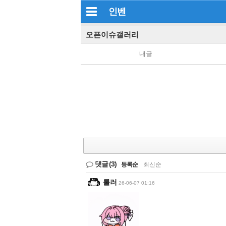
인벤
오픈이슈갤러리
내글
댓글
(3)
등록순
|
최신순
룰러
26-06-07 01:16