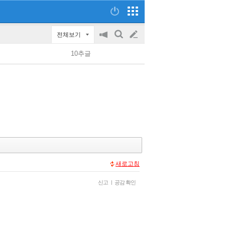
전체보기
공
검
글
지
색
10추글
on/off
쓰
기
새로고침
신고
|
공감 확인