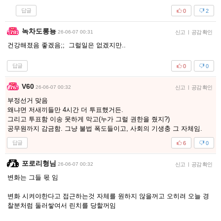
답글
0
2
녹차도롱뇽
26-06-07 00:31
신고
|
공감 확인
건강해졌음 좋겠음;; 그럴일은 없겠지만..
답글
0
0
V60
26-06-07 00:32
신고
|
공감 확인
부정선거 맞음
왜냐면 저새끼들만 4시간 더 투표했거든.
그리고 투표함 이송 못하게 막고(누가 그럴 권한을 줬지?)
공무원까지 감금함. 그냥 불법 폭도들이고, 사회의 기생충 그 자체임.
답글
6
0
포로리형님
26-06-07 00:32
신고
|
공감 확인
변화는 그들 몫 임
변화 시켜야한다고 접근하는것 자체를 원하지 않을꺼고 오히려 오늘 경
찰분처럼 둘러쌓여서 린치를 당할꺼임