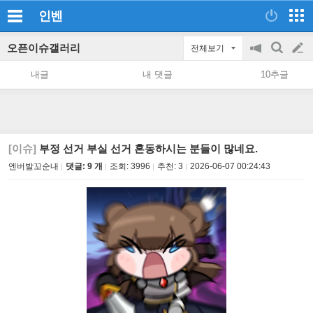
인벤
오픈이슈갤러리
전체보기
공
검
글
지
색
내글
내 댓글
10추글
on/off
쓰
기
[이슈]
부정 선거 부실 선거 혼동하시는 분들이 많네요.
엔버발꼬순내
댓글: 9 개
조회:
3996
추천:
3
2026-06-07 00:24:43