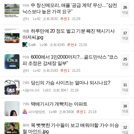
中 창신메모리, 애플 '공급 계약' 무산…"삼전
이슈
26
닉스보다 높은 가격 요구"
댓글
균터
Lv.42
조회 2632
추천 1
21:28
하루만에 20 정도 벌고 기분 째진 택시기사
계층
17
아저씨.jpg
댓글
Earth
Lv.96
조회 4345
추천 4
21:26
6000에서 1만2000까지?…골드만삭스 “코스
이슈
25
피 조정은 강세장 일부”
댓글
균터
Lv.42
조회 2183
추천 1
21:25
당신의 가슴 사이즈는 얼마나 되시나요?
기타
11
댓글
사람아니야
Lv.63
조회 3047
21:19
택배기사가 개빡치는 아파트
기타
16
댓글
파아랑망토
Lv.68
조회 3406
추천 1
21:18
목 뻣뻣한 가수들이 보고 배워야할 가수 이승
유머
12
철 마인드.jpg
댓글