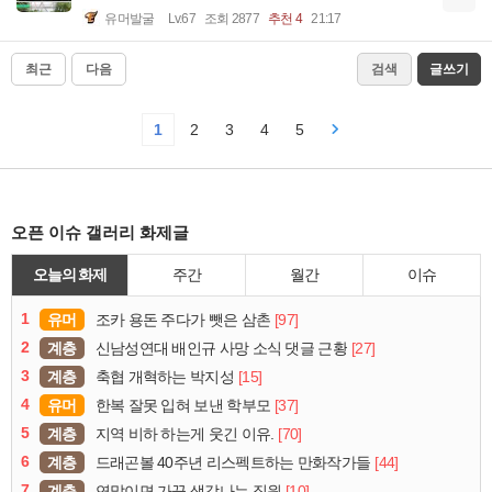
유머발굴
Lv.67
조회 2877
추천 4
21:17
최근
다음
검색
글쓰기
1
2
3
4
5
오픈 이슈 갤러리 화제글
오늘의 화제
주간
월간
이슈
1
유머
[97]
조카 용돈 주다가 뺏은 삼촌
2
계층
[27]
신남성연대 배인규 사망 소식 댓글 근황
3
계층
[15]
축협 개혁하는 박지성
4
유머
[37]
한복 잘못 입혀 보낸 학부모
5
계층
[70]
지역 비하 하는게 웃긴 이유.
6
계층
[44]
드래곤볼 40주년 리스펙트하는 만화작가들
7
계층
[10]
연말이면 가끔 생각나는 직원