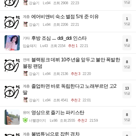
댓글
강슬기
Lv.94
조회 2908
22:23
에어비앤비 숙소 별점 5개 준 이유
계층
1
댓글
강슬기
Lv.94
조회 2206
22:21
후방 조심 ㅡ ddi_ddi 인스타
기타
8
댓글
입술돼지
Lv.43
조회 2154
추천 1
22:21
블랙핑크 데뷔 10주년을 앞두고 불만 폭발한
연예
8
블핑 팬덤
댓글
강슬기
Lv.94
조회 2136
추천 3
22:20
졸업하면 바로 독립한다고 노래부르던 고2
계층
13
딸
댓글
강슬기
Lv.94
조회 4541
추천 2
22:01
영상으로 즐기는 파키스탄
유머
8
댓글
너빨갱이지
Lv.86
조회 2555
추천 2
21:59
불법튜닝으로 잡힌 경차
계층