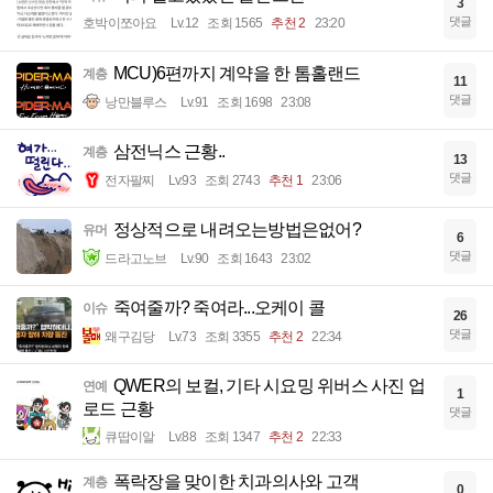
3
댓글
호박이쪼아요
Lv.12
조회 1565
추천 2
23:20
MCU)6편까지 계약을 한 톰홀랜드
계층
11
댓글
낭만블루스
Lv.91
조회 1698
23:08
삼전닉스 근황..
계층
13
댓글
전자팔찌
Lv.93
조회 2743
추천 1
23:06
정상적으로 내려오는방법은없어?
유머
6
댓글
드라고노브
Lv.90
조회 1643
23:02
죽여줄까? 죽여라...오케이 콜
이슈
26
댓글
왜구김당
Lv.73
조회 3355
추천 2
22:34
QWER의 보컬, 기타 시요밍 위버스 사진 업
연예
1
로드 근황
댓글
큐땁이알
Lv.88
조회 1347
추천 2
22:33
폭락장을 맞이한 치과의사와 고객
계층
0