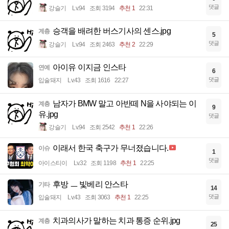
댓글
강슬기
Lv.94
조회 3194
추천 1
22:31
승객을 배려한 버스기사의 센스.jpg
계층
5
댓글
강슬기
Lv.94
조회 2463
추천 2
22:29
아이유 이지금 인스타
연예
6
댓글
입술돼지
Lv.43
조회 1616
22:27
남자가 BMW 말고 아반떼 N을 사야되는 이
계층
9
유.jpg
댓글
강슬기
Lv.94
조회 2542
추천 1
22:26
이래서 한국 축구가 무너졌습니다.
이슈
1
댓글
아이스티이
Lv.32
조회 1198
추천 1
22:25
후방 ㅡ 빛베리 안스타
기타
14
댓글
입술돼지
Lv.43
조회 3063
추천 1
22:25
치과의사가 말하는 치과 통증 순위.jpg
계층
25