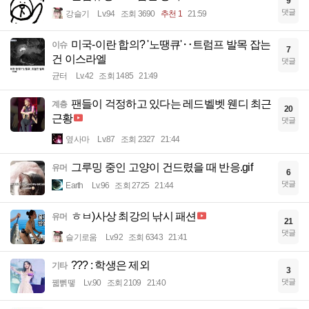
9
댓글
강슬기
Lv.94
조회 3690
추천 1
21:59
미국-이란 합의? '노땡큐'‥트럼프 발목 잡는
이슈
7
건 이스라엘
댓글
균터
Lv.42
조회 1485
21:49
팬들이 걱정하고 있다는 레드벨벳 웬디 최근
계층
20
근황
댓글
옆사마
Lv.87
조회 2327
21:44
그루밍 중인 고양이 건드렸을 때 반응.gif
유머
6
댓글
Earth
Lv.96
조회 2725
21:44
ㅎㅂ)사상 최강의 낚시 패션
유머
21
댓글
슬기로움
Lv.92
조회 6343
21:41
??? : 학생은 제외
기타
3
댓글
꿻뻵뗗
Lv.90
조회 2109
21:40