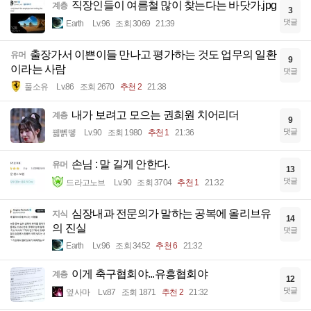
직장인들이 여름철 많이 찾는다는 바닷가.jpg
계층
3
댓글
Earth
Lv.96
조회 3069
21:39
출장가서 이쁜이들 만나고 평가하는 것도 업무의 일환
유머
9
이라는 사람
댓글
풀소유
Lv.86
조회 2670
추천 2
21:38
내가 보려고 모으는 권희원 치어리더
계층
9
댓글
꿻뻵뗗
Lv.90
조회 1980
추천 1
21:36
손님 : 말 길게 안한다.
유머
13
댓글
드라고노브
Lv.90
조회 3704
추천 1
21:32
심장내과 전문의가 말하는 공복에 올리브유
지식
14
의 진실
댓글
Earth
Lv.96
조회 3452
추천 6
21:32
이게 축구협회야...유흥협회야
계층
12
댓글
옆사마
Lv.87
조회 1871
추천 2
21:32