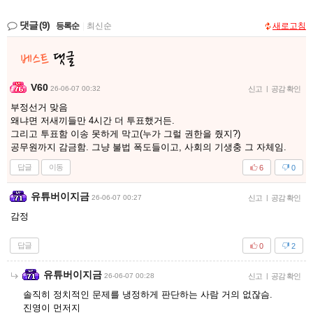
댓글
(9)
등록순
|
최신순
새로고침
V60
26-06-07 00:32
신고
|
공감 확인
부정선거 맞음
왜냐면 저새끼들만 4시간 더 투표했거든.
그리고 투표함 이송 못하게 막고(누가 그럴 권한을 줬지?)
공무원까지 감금함. 그냥 불법 폭도들이고, 사회의 기생충 그 자체임.
답글
이동
6
0
유튜버이지금
26-06-07 00:27
신고
|
공감 확인
감정
답글
0
2
유튜버이지금
26-06-07 00:28
신고
|
공감 확인
솔직히 정치적인 문제를 냉정하게 판단하는 사람 거의 없잖슴.
진영이 먼저지