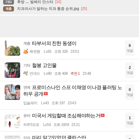
후방 ㅡ 빛베리 안스타
[14]
기타
치과의사가 말하는 치과 통증 순위.jpg
[25]
계층
타부서의 친한 동생이
계층
6
댓글
쾌변왕
Lv.91
조회 326
23:53
철봉 고인물
기타
2
댓글
언데드
Lv.90
조회 408
추천 1
23:48
프로미스나인 스프 이채영 이나경 플러팅 노
연예
0
하우 공개
댓글
입술돼지
Lv.43
조회 197
23:43
미국서 게임할때 조심해야하는거
유머
1
댓글
하루5프로
Lv.50
조회 1009
23:21
미리 알고있었던 클린스만
이슈