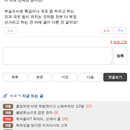
이 바로 탄핵된 윤이죠!
부실수사로 특검이나 국조 등 하자고 하는
것과 극우 등이 외치는 것처럼 전부 다 부정
선거라고 하는 건 아예 결이 다른 것 같아요!
답글
0
0
새로고침
등록
목록
본문
이전
다음
댓글보기
ㅇㅇㄱ 지금 뜨는 글
졸업하면 바로 독립한다고 노래부르던 고2딸
[13]
계층
불법튜닝으로 잡힌 경차
[9]
계층
죽여줄까? 죽여라...오케이 콜
[26]
이슈
폭락장을 맞이한 치과의사와 고객
계층