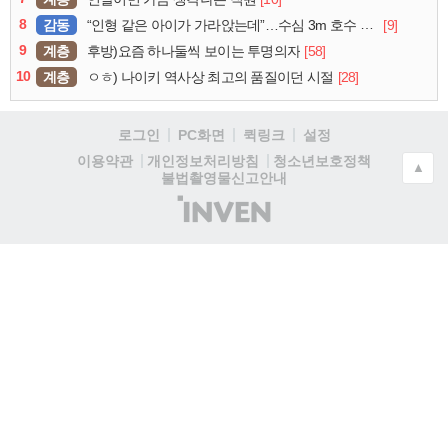
8
감동
[9]
“인형 같은 아이가 가라앉는데”…수심 3m 호수 뛰어든 60대 의인
9
계층
[58]
후방)요즘 하나둘씩 보이는 투명의자
10
계층
[28]
ㅇㅎ) 나이키 역사상 최고의 품질이던 시절
로그인
PC화면
퀵링크
설정
청소년보호정책
이용약관
개인정보처리방침
▲
불법촬영물신고안내
(주)
인
벤