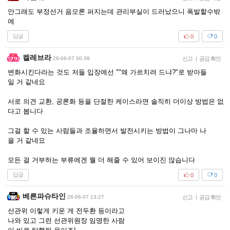
안그래도 부정선거 음모론 퍼지는데 관리부실이 드러났으니 폭발할수밖
에
답글
0
0
켈레브라
26-06-07 00:39
신고
|
공감 확인
변화시킨다라는 것도 저들 입장에선 ""왜 가르치려 드냐?"로 받아들
일 거 같네요
서로 의견 교환, 공론화 등을 단절한 케이스라면 솔직히 더이상 방법은 없
다고 봅니다
그걸 할 수 있는 사람들과 조율하면서 발전시키는 방법이 그나마 나
을 거 같네요
모든 걸 거부하는 부류에겐 뭘 더 해줄 수 있어 보이진 않습니다
답글
0
0
베른파슈타인
26-06-07 13:27
신고
|
공감 확인
선관위 이렇게 키운 게 전두환 등이라고
나와 있고 그런 선관위원장 임명한 사람