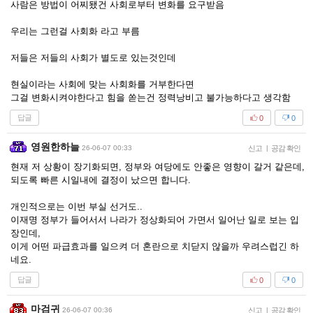
사람은 방법이 어찌됐건 사회로부터 변화를 요구받음
우리는 그런걸 사회화 라고 부름
저들은 저들의 사회가 별도로 있는것인데
현실이라는 사회에 맞는 사회화를 거부한다면
그걸 변화시켜야한다고 힘을 쏟는건 정력낭비고 불가능하다고 생각함
답글
0
0
영원한하늘
26-06-07 00:33
신고
|
공감 확인
현재 저 상황이 장기화되면, 정부와 여당에도 안좋은 영향이 갈거 같은데,
되도록 빠른 시일내에 결정이 났으면 합니다.
개인적으로는 이번 부실 선거도..
이재명 정부가 들어서서 나라가 정상화되어 가면서 일어난 일로 보는 입
장인데,
이게 어떤 파급효과를 일으켜 더 혼란으로 치닫지 않을까 우려스럽긴 하
네요.
답글
0
0
마검귀
26-06-07 00:36
신고
|
공감 확인