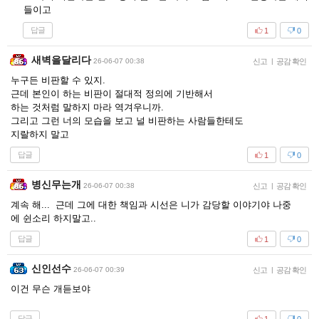
들이고
답글
1
0
새벽을달리다
26-06-07 00:38
신고
|
공감 확인
누구든 비판할 수 있지.
근데 본인이 하는 비판이 절대적 정의에 기반해서
하는 것처럼 말하지 마라 역겨우니까.
그리고 그런 너의 모습을 보고 널 비판하는 사람들한테도
지랄하지 말고
답글
1
0
병신무는개
26-06-07 00:38
신고
|
공감 확인
계속 해... 근데 그에 대한 책임과 시선은 니가 감당할 이야기야 나중
에 쉰소리 하지말고..
답글
1
0
신인선수
26-06-07 00:39
신고
|
공감 확인
이건 무슨 개듣보야
답글
1
0