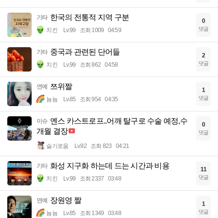
한국의 전통적 지역 구분
기타
0
댓글
치킨
Lv.99
조회 1009
04:59
중국과 관련된 단어들
기타
2
댓글
치킨
Lv.99
조회 862
04:58
쯔위짤
연예
1
댓글
뇸뇸
Lv.85
조회 954
04:35
옌스 카스트로프..어깨 탈구로 수술 예정,수
이슈
0
개월 결장
댓글
슬기로움
Lv.92
조회 823
04:21
화성 지구화 하는데 드는 시간과 비용
기타
11
댓글
치킨
Lv.99
조회 2337
03:48
장원영 짤
연예
1
댓글
뇸뇸
Lv.85
조회 1349
03:48