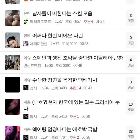
남자들이 미친다는 스킬 모음
유머
3
댓글
라라크로포드
Lv.87
조회 4657
추천 4
01:27
어쩌다 한번 미야오 나린
연예
0
댓글
어쩌다한번
Lv.77
조회 2020
00:58
스페인과 솅겐 조약을 중단한 이탈리아 근황
이슈
4
댓글
빈센트멧젠
Lv.60
조회 3391
00:46
수상한 장면을 목격한 택배기사
이슈
3
댓글
입사
Lv.94
조회 3498
추천 14
00:43
(ㅇㅎ?) 현재 한국에 있는 일본 그라비아 누
계층
10
나
댓글
입사
Lv.94
조회 5416
추천 1
00:39
웨이팅 엄청나다는 애호박 국밥
계층
33
댓글
입사
Lv.94
조회 4764
추천 2
00:36