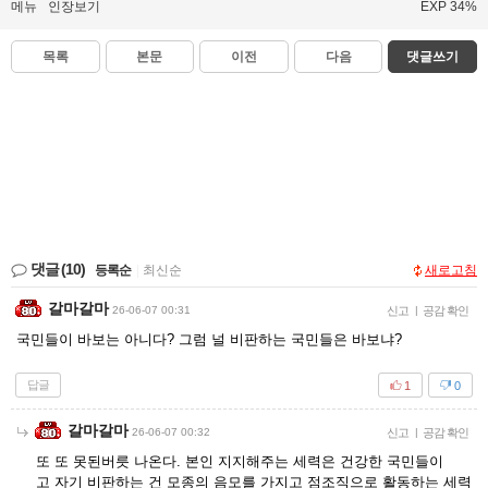
메뉴
인장보기
EXP 34%
목록
본문
이전
다음
댓글쓰기
댓글
(10)
등록순
|
최신순
새로고침
갈마갈마
26-06-07 00:31
신고
|
공감 확인
국민들이 바보는 아니다? 그럼 널 비판하는 국민들은 바보냐?
답글
1
0
갈마갈마
26-06-07 00:32
신고
|
공감 확인
또 또 못된버릇 나온다. 본인 지지해주는 세력은 건강한 국민들이
고 자기 비판하는 건 모종의 음모를 가지고 점조직으로 활동하는 세력