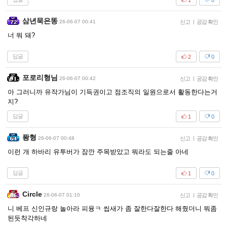
삼년묵은똥
26-06-07 00:41
신고
|
공감 확인
너 뭐 돼?
답글
2
0
포로리형님
26-06-07 00:42
신고
|
공감 확인
아 그러니까 유작가님이 기득권이고 점조직의 일원으로서 활동한다는거
지?
답글
1
0
퐝형
26-06-07 00:48
신고
|
공감 확인
이런 개 하바리 유투버가 잠깐 주목받았고 뭐라도 되는줄 아네
답글
1
0
Circle
26-06-07 01:10
신고
|
공감 확인
니 베프 신인규랑 놀아라 피융ㅋ 씹새가 좀 잘한다잘한다 해줬더니 뭐좀
된듯착각하네