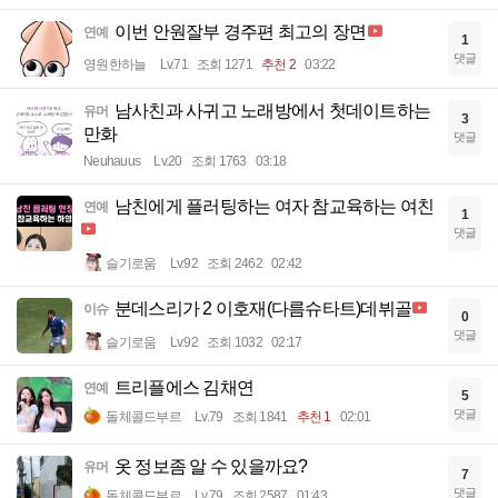
이번 안원잘부 경주편 최고의 장면
연예
1
댓글
영원한하늘
Lv.71
조회 1271
추천 2
03:22
남사친과 사귀고 노래방에서 첫데이트하는
유머
3
만화
댓글
Neuhauus
Lv.20
조회 1763
03:18
남친에게 플러팅하는 여자 참교육하는 여친
연예
1
댓글
슬기로움
Lv.92
조회 2462
02:42
분데스리가 2 이호재(다름슈타트)데뷔골
이슈
0
댓글
슬기로움
Lv.92
조회 1032
02:17
트리플에스 김채연
연예
5
댓글
돌체콜드부르
Lv.79
조회 1841
추천 1
02:01
옷 정보좀 알 수 있을까요?
유머
7
댓글
돌체콜드부르
Lv.79
조회 2587
01:43