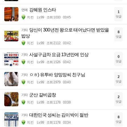
강혜원 인스타
연예
1
댓글
치킨
Lv.99
조회 1033
03:45
당신이 300년전 왕으로 태어났다면 받았을
기타
8
밥상
댓글
치킨
Lv.99
조회 2112
03:42
사설구급차 요금 13년만에 인상
기타
0
댓글
치킨
Lv.99
조회 1526
03:42
ㅇㅎ) 유투바 앙밍망씨 친구님
기타
2
댓글
치킨
Lv.99
조회 2979
03:40
군산 갈비곱창
기타
2
댓글
치킨
Lv.99
조회 1178
03:38
대한민국 성씨는 김이박이 절반
기타
8
댓글
치킨
Lv.99
조회 1178
03:34