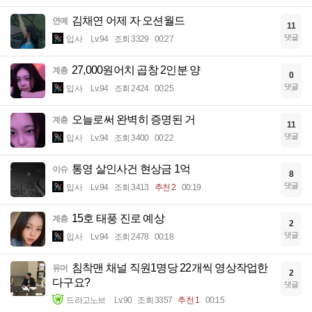
김채연 어제 자 오션월드
연예
11
댓글
입사
Lv.94
조회 3329
00:27
27,000원어치 곱창 2인분 양
계층
0
댓글
입사
Lv.94
조회 2424
00:25
오늘로써 완벽히 증명된 거
계층
11
댓글
입사
Lv.94
조회 3400
00:22
통영 살인사건 현상금 1억
이슈
8
댓글
입사
Lv.94
조회 3413
추천 2
00:19
15호 태풍 진로 예상
계층
2
댓글
입사
Lv.94
조회 2478
00:18
침착맨 채널 직원1명당 22개씩 영상작업한
유머
2
다구요?
댓글
드라고노브
Lv.90
조회 3357
추천 1
00:15