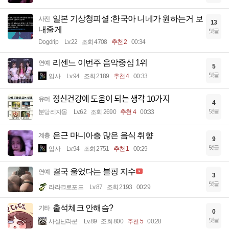
일본 기상청피셜 :한국아 니네가 원하는거 보
사진
13
내줄게
댓글
Dogdrip
Lv.22
조회 4708
추천 2
00:34
리센느 이번주 음악중심 1위
연예
5
댓글
입사
Lv.94
조회 2189
추천 4
00:33
정신건강에 도움이 되는 생각 10가지
유머
4
댓글
분당리자몽
Lv.62
조회 2690
추천 4
00:33
은근 마니아층 많은 음식 취향
계층
9
댓글
입사
Lv.94
조회 2751
추천 1
00:29
결국 울었다는 블핑 지수
연예
3
댓글
라라크로포드
Lv.87
조회 2193
00:29
출석체크 안해슴?
기타
0
댓글
사실난라쿤
Lv.89
조회 800
추천 5
00:28