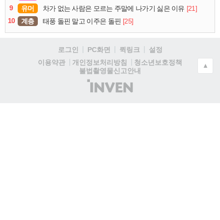
9
유머
[21]
차가 없는 사람은 모르는 주말에 나가기 싫은 이유
10
계층
[25]
태풍 돌핀 말고 이주은 돌핀
로그인
PC화면
퀵링크
설정
청소년보호정책
이용약관
개인정보처리방침
▲
불법촬영물신고안내
(주)
인
벤