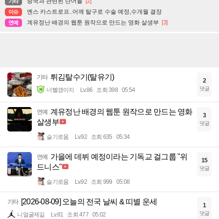
중국과 관련된 단어들
[2]
기타
옌스 카스트로프..어깨 탈구로 수술 예정,수개월 결장
이슈
계유정난 배경의 웹툰 원작으로 만드는 영화 살생부
[3]
연예
튀김탈수기(탈유기)
기타
2
댓글
너빨갱이지
Lv.86
조회 398
05:54
계유정난 배경의 웹툰 원작으로 만드는 영화
연예
3
살생부
댓글
슬기로움
Lv.92
조회 635
05:34
가을에 데뷔 예정이라는 기독교 걸그룹 "위
연예
15
드니스"
댓글
슬기로움
Lv.92
조회 999
05:08
[2026-08-09] 오늘의 전국 날씨 & 띠별 운세
기타
1
댓글
니얼굴제길
Lv.81
조회 477
05:02