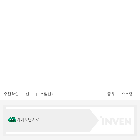
추천확인
신고
스팸신고
공유
스크랩
가마도탄지로