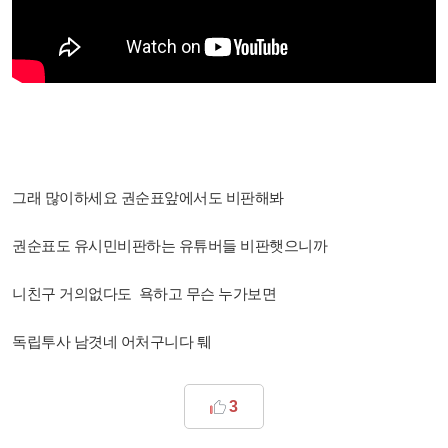
그래 많이하세요 권순표앞에서도 비판해봐
권순표도 유시민비판하는 유튜버들 비판햇으니까
니친구 거의없다도 욕하고 무슨 누가보면
독립투사 남겻네 어처구니다 퉤
3