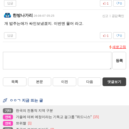
답글
1
0
한방나가리
26-06-07 05:25
신고
|
공감 확인
개 밥주는애가 싸인보냈겠지. 이번엔 물어 라고.
답글
1
0
새로고침
등록
목록
본문
이전
다음
댓글보기
ㅇㅇㄱ 지금 뜨는 글
한국의 전통적 지역 구분
기타
가을에 데뷔 예정이라는 기독교 걸그룹 "위드니스"
[15]
연예
쯔위짤
[1]
연예