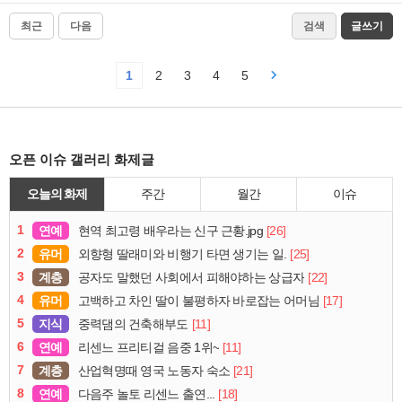
최근
다음
검색
글쓰기
1
2
3
4
5
오픈 이슈 갤러리 화제글
오늘의 화제
주간
월간
이슈
1
연예
[26]
현역 최고령 배우라는 신구 근황.jpg
2
유머
[25]
외향형 딸래미와 비행기 타면 생기는 일.
3
계층
[22]
공자도 말했던 사회에서 피해야하는 상급자
4
유머
[17]
고백하고 차인 딸이 불평하자 바로잡는 어머님
5
지식
[11]
중력댐의 건축해부도
6
연예
[11]
리센느 프리티걸 음중 1위~
7
계층
[21]
산업혁명때 영국 노동자 숙소
8
연예
[18]
다음주 놀토 리센느 출연...