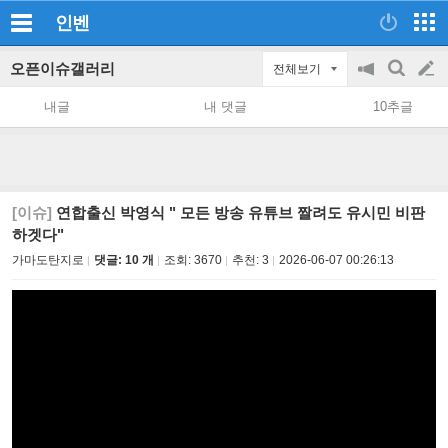
인벤
오픈이슈갤러리
전체보기
공
검
글
지
색
내글
내 댓글
10추글
on/off
쓰
기
[이슈]
연합출신 박영식 " 모든 방송 유튜브 짤려도 유시민 비판
하겟다"
가마도탄지로
댓글: 10 개
조회:
3670
추천:
3
2026-06-07 00:26:13