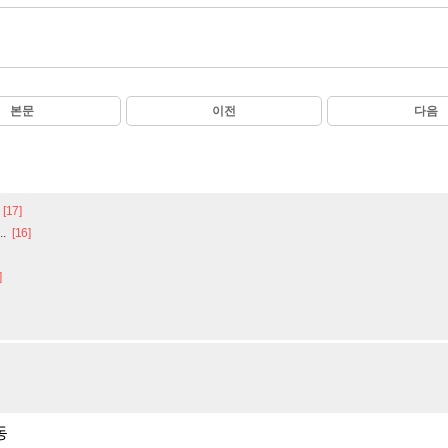
본문
이전
다음
[17]
.
[16]
]
동