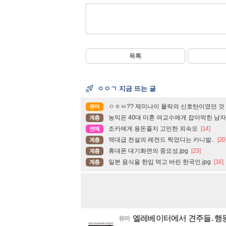
목록
ㅇㅇㄱ 지금 뜨는 글
ㅇㅎㅂ?? 제미나이 몰락의 신호탄이였던 것
유머
농익은 40대 미혼 여교수에게 잡아먹힌 남자.
계층
조카에게 용돈줄지 고민한 외숙모
[14]
연예
역대급 전설의 레전드 찍었다는 카니발..
[20
계층
휴대폰 대기화면의 중요성.jpg
[23]
계층
일본 음식을 한입 먹고 버린 한국인.jpg
[16]
계층
엘레베이터에서 견주들. 행
유머