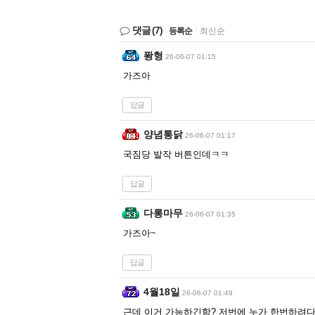
댓글
(7)
등록순
|
최신순
퐝형
26-06-07 01:15
가즈아
답글
양념통닭
26-06-07 01:17
국짐당 발작 버튼인데ㅋㅋ
답글
다롱마무
26-06-07 01:35
가즈아~
답글
4월18일
26-06-07 01:49
근데 이거 가능하긴함? 저번에 누가 한번하려다