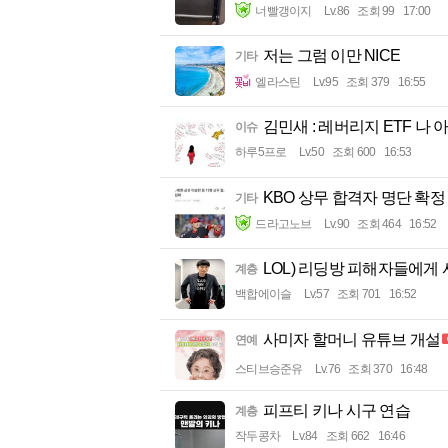
너빨갱이지
Lv.86
조회 99
17:00
저는 그럼 이만 NICE
기타
엘라스틴
Lv.95
조회 379
16:55
김민새 : 레버리지 ETF 나 
이슈
하루5프로
Lv.50
조회 600
16:53
KBO 상무 합격자 명단 확정
기타
드라고노브
Lv.90
조회 464
16:52
LOL) 리딩방 피해자들에게
계층
백합에이슬
Lv.57
조회 701
16:52
사미자 할머니 유튜브 개설
연예
스티브승준유
Lv.76
조회 370
16:48
피프티 키나 시구 연습
계층
작두콩차
Lv.84
조회 662
16:46