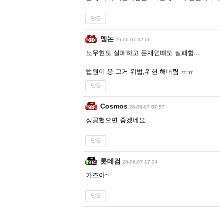
답글
멤논
26-06-07 02:06
노무현도 실패하고 문재인때도 실패함...
법원이 응 그거 위법,위헌 해버림 ㅠㅠ
답글
Cosmos
26-06-07 07:57
성공했으면 좋겠네요
답글
롯데검
26-06-07 17:24
가즈아~
답글