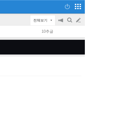
전체보기
공
검
글
지
색
10추글
on/off
쓰
기