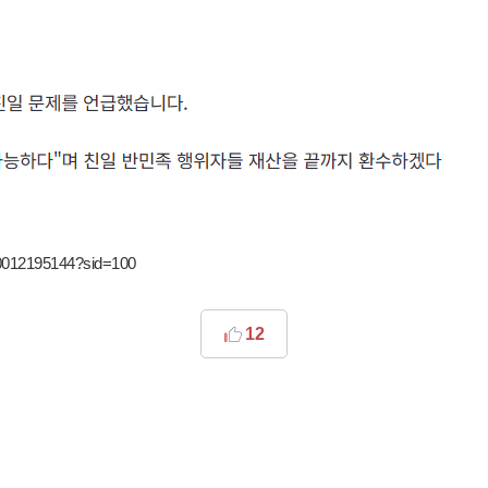
/0012195144?sid=100
12