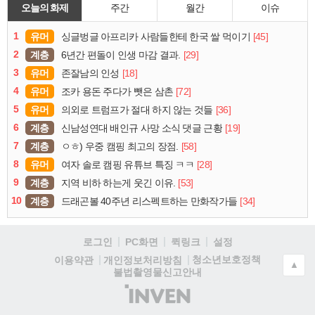
오늘의 화제
주간
월간
이슈
1
유머
[45]
싱글벙글 아프리카 사람들한테 한국 쌀 먹이기
2
계층
[29]
6년간 편돌이 인생 마감 결과.
3
유머
[18]
존잘남의 인성
4
유머
[72]
조카 용돈 주다가 뺏은 삼촌
5
유머
[36]
의외로 트럼프가 절대 하지 않는 것들
6
계층
[19]
신남성연대 배인규 사망 소식 댓글 근황
7
계층
[58]
ㅇㅎ) 우중 캠핑 최고의 장점.
8
유머
[28]
여자 솔로 캠핑 유튜브 특징 ㅋㅋ
9
계층
[53]
지역 비하 하는게 웃긴 이유.
10
계층
[34]
드래곤볼 40주년 리스펙트하는 만화작가들
로그인
PC화면
퀵링크
설정
청소년보호정책
이용약관
개인정보처리방침
▲
불법촬영물신고안내
(주)
인