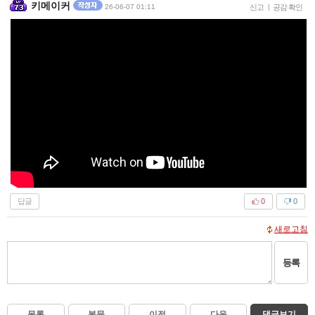
키메이커
26-06-07 01:11
신고
|
공감 확인
답글
0
0
새로고침
등록
목록
본문
이전
다음
댓글보기