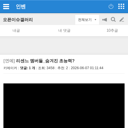
인벤
오픈이슈갤러리
전체보기
공
검
글
지
색
내글
내 댓글
10추글
on/off
쓰
기
[연예]
리센느 멤버들_숨겨진 초능력?
키메이커
댓글: 1 개
조회:
3458
추천:
2
2026-06-07 01:11:44