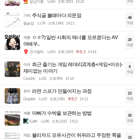
댓글
달섭지롱
Lv.94
조회 2001
14:22
주식글 볼때마다 의문점
기타
48
댓글
돌솥밥
Lv.76
조회 1943
14:21
ㅇㅎ?) 일반 사회의 매너를 모르겠다는 AV
계층
20
여배우..
댓글
전자팔찌
Lv.93
조회 3165
추천 2
14:14
최근 즐기는 게임 레데리2(계층+게임+이슈)-
이슈
6
재미없는 이야기
댓글
Cauchy
Lv.81
조회 950
14:14
라면 스프가 만들어지는 과정
유머
23
댓글
Dogdrip
Lv.20
조회 2381
추천 2
14:11
아빠가 수박을 보관하는 방법
계층
20
댓글
Earth
Lv.96
조회 2281
14:11
블리자드 모유사건이 허위라고 주장한 쪽을
게임
10