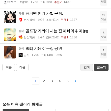
댓글
Dogdrip
Lv.20
조회 2668
추천 2
13:39
슈퍼맨 헨리 카빌 근황.
계층
19
댓글
전자팔찌
Lv.93
조회 4214
추천 1
13:37
골프장 가까이 사는 집 아빠의 취미.jpg
유머
4
댓글
달섭지롱
Lv.94
조회 2842
추천 1
13:36
빌리 시윤 야구장 공연
연예
1
댓글
입사
Lv.94
조회 1440
13:35
최근
다음
검색
글쓰기
1
2
3
4
5
오픈 이슈 갤러리 화제글