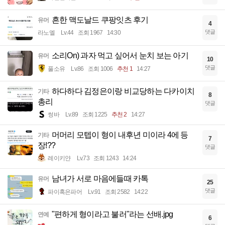
흔한 맥도날드 쿠팡잇츠 후기
유머
4
댓글
라노엘
Lv.44
조회 1967
14:30
소리On) 과자 먹고 싶어서 눈치 보는 아기
유머
10
댓글
풀소유
Lv.86
조회 1006
추천 1
14:27
하다하다 김정은이랑 비교당하는 다카이치
기타
8
총리
댓글
썽바
Lv.89
조회 1225
추천 2
14:27
머머리 모텝이 형이 내후년 미이라 4에 등
기타
7
장!??
댓글
레이키얀
Lv.73
조회 1243
14:24
남녀가 서로 마음에들때 카톡
유머
25
댓글
파이혹은파어
Lv.91
조회 2582
14:22
"편하게 형이라고 불러"라는 선배.jpg
연예
6