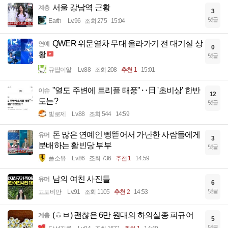
서울 강남역 근황
계층
3
댓글
Earth
Lv.96
조회 275
15:04
QWER 위문열차 무대 올라가기 전 대기실 상
연예
0
황
댓글
큐땁이알
Lv.88
조회 208
추천 1
15:01
"열도 주변에 트리플 태풍"‥日 '초비상' 한반
이슈
12
도는?
댓글
빛로제
Lv.88
조회 544
14:59
돈 많은 연예인 삥뜯어서 가난한 사람들에게
유머
3
분배하는 활빈당 부부
댓글
풀소유
Lv.86
조회 736
추천 1
14:59
남의 여친 사진들
유머
6
댓글
고도비만
Lv.91
조회 1105
추천 2
14:53
(ㅎㅂ) 괜찮은 6만 원대의 하의실종 피규어
계층
5
댓글