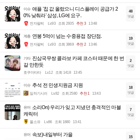
애플 '칩 값 올랐으니 디스플레이 공급가 2
이슈
48
0% 낮춰라' 삼성, LG에 요구.
댓글
전자팔찌
Lv.93
조회 2935
추천 3
13:48
연봉 5억이 넘는 수중용접 장단점.
계층
19
댓글
전자팔찌
Lv.93
조회 3869
추천 2
13:46
진삼국무쌍 콜라보 카페 코스터 때문에 한 번
기타
2
갈 만한듯
댓글
호쿠마타타
Lv.12
조회 1418
13:45
추석 전 민생지원금 지원
이슈
18
댓글
일하기시러
Lv.82
조회 2580
추천 1
13:43
소리On) 우리가 잊고 지냈던 충격적인 마블
유머
7
캐릭터
댓글
풀소유
Lv.86
조회 1880
13:41
속보)내일부터 가을
유머
15