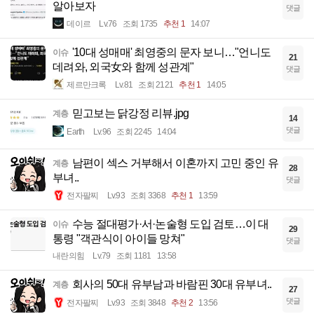
알아보자
댓글
데이르
Lv.76
조회 1735
추천 1
14:07
'10대 성매매' 최영중의 문자 보니…"언니도
이슈
21
데려와, 외국女와 함께 성관계"
댓글
제르만크록
Lv.81
조회 2121
추천 1
14:05
믿고보는 닭강정 리뷰.jpg
계층
14
댓글
Earth
Lv.96
조회 2245
14:04
남편이 섹스 거부해서 이혼까지 고민 중인 유
계층
28
부녀..
댓글
전자팔찌
Lv.93
조회 3368
추천 1
13:59
수능 절대평가·서·논술형 도입 검토…이 대
이슈
29
통령 "객관식이 아이들 망쳐"
댓글
내란의힘
Lv.79
조회 1181
13:58
회사의 50대 유부남과 바람핀 30대 유부녀..
계층
27
댓글
전자팔찌
Lv.93
조회 3848
추천 2
13:56