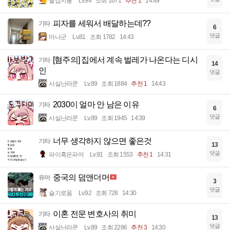
달섭지롱
Lv.94
조회 1671
추천 1
14:49
피자를 세워서 배달하는데??
기타
6
댓글
마나군
Lv.81
조회 1782
14:43
[혐주의] 집에서 계속 벌레가 나온다는 디시
기타
14
인
댓글
사실난라쿤
Lv.89
조회 1884
추천 1
14:43
2030이 얼마 안 남은 이유
기타
6
댓글
사실난라쿤
Lv.89
조회 1945
14:39
너무 생각하지 않으면 좋은것
기타
13
댓글
파이혹은파어
Lv.91
조회 1553
추천 1
14:31
중국의 덤앤더머
유머
3
댓글
슬기로움
Lv.92
조회 728
14:30
이혼 전문 변호사의 취미
기타
13
댓글
사실난라쿤
Lv.89
조회 2286
추천 3
14:30