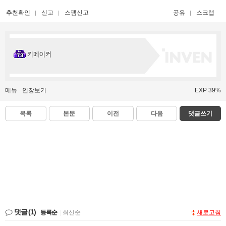
추천확인
신고
스팸신고
공유
스크랩
키메이커
메뉴
인장보기
EXP 39%
목록
본문
이전
다음
댓글쓰기
댓글
(1)
등록순
|
최신순
새로고침