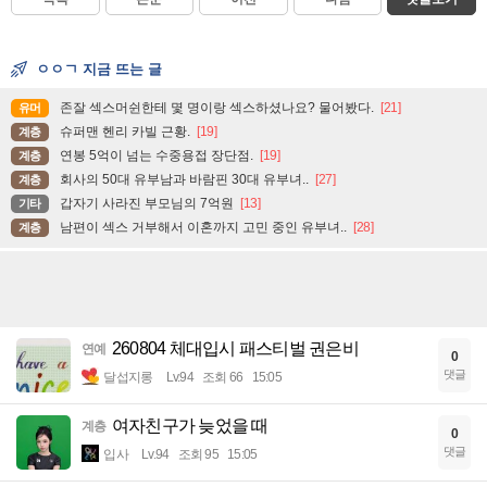
ㅇㅇㄱ 지금 뜨는 글
존잘 섹스머쉰한테 몇 명이랑 섹스하셨나요? 물어봤다.
[21]
유머
슈퍼맨 헨리 카빌 근황.
[19]
계층
연봉 5억이 넘는 수중용접 장단점.
[19]
계층
회사의 50대 유부남과 바람핀 30대 유부녀..
[27]
계층
갑자기 사라진 부모님의 7억원
[13]
기타
남편이 섹스 거부해서 이혼까지 고민 중인 유부녀..
[28]
계층
260804 체대입시 패스티벌 권은비
연예
0
댓글
달섭지롱
Lv.94
조회 66
15:05
여자친구가 늦었을 때
계층
0
댓글
입사
Lv.94
조회 95
15:05