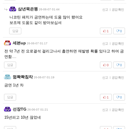
삼년묵은똥
26-06-07 01:44
신고
|
공감 확인
니코틴 패치가 금연하는데 도움 많이 됐어요
보조제 도움도 같이 받아보십셔
답글
1
0
세븐up
26-06-07 01:17
신고
|
공감 확인
전 약 7년 전 요로결석 걸리고나서 흡연하면 재발병 확률 있다고 하여 금
연함....
답글
0
0
껌쫙쫙침칵
26-06-07 01:19
신고
|
공감 확인
금연 1년 차
답글
1
0
선장TG
26-06-07 01:21
신고
|
공감 확인
15년피고 10년 끊었네