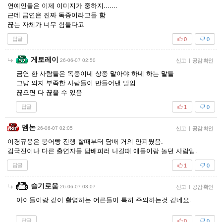
연예인들은 이제 이미지가 중하지.......
근데 금연은 진짜 독종이라고들 함
끊는 자체가 너무 힘들다고
답글
0
0
게토레이
26-06-07 02:50
신고
|
공감 확인
금연 한 사람들은 독종이네 상종 말아야 하네 하는 말들
그냥 의지 부족한 사람들이 만들어낸 말임
끊으면 다 끊을 수 있음
답글
1
0
멤논
26-06-07 02:05
신고
|
공감 확인
이경규옹은 붕어빵 진행 할때부터 담배 거의 안피웠음.
김국진이나 다른 출연자들 담배피러 나갈때 애들이랑 놀던 사람임.
답글
1
0
슬기로움
26-06-07 03:07
신고
|
공감 확인
아이들이랑 같이 촬영하는 어른들이 특히 주의하는것 같네요.
답글
0
0