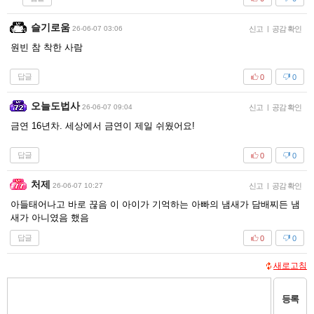
슬기로움
26-06-07 03:06
신고
|
공감 확인
원빈 참 착한 사람
답글
0
0
오늘도법사
26-06-07 09:04
신고
|
공감 확인
금연 16년차. 세상에서 금연이 제일 쉬웠어요!
답글
0
0
처제
26-06-07 10:27
신고
|
공감 확인
아들태어나고 바로 끊음 이 아이가 기억하는 아빠의 냄새가 담배찌든 냄
새가 아니였음 했음
답글
0
0
새로고침
등록