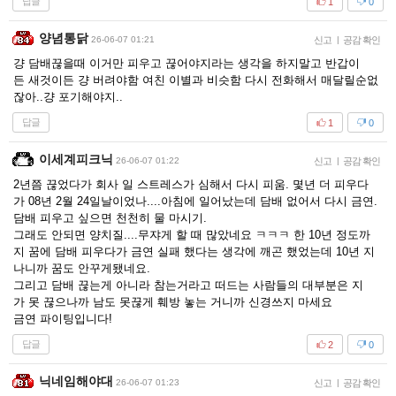
답글
1
0
양념통닭
26-06-07 01:21
신고
|
공감 확인
걍 담배끊을때 이거만 피우고 끊어야지라는 생각을 하지말고 반갑이
든 새것이든 걍 버려야함 여친 이별과 비슷함 다시 전화해서 매달릴순없
잖아..걍 포기해야지..
답글
1
0
이세계피크닉
26-06-07 01:22
신고
|
공감 확인
2년쯤 끊었다가 회사 일 스트레스가 심해서 다시 피움. 몇년 더 피우다
가 08년 2월 24일날이었나....아침에 일어났는데 담배 없어서 다시 금연.
담배 피우고 싶으면 천천히 물 마시기.
그래도 안되면 양치질....무쟈게 할 때 많았네요 ㅋㅋㅋ 한 10년 정도까
지 꿈에 담배 피우다가 금연 실패 했다는 생각에 깨곤 했었는데 10년 지
나니까 꿈도 안꾸게됐네요.
그리고 담배 끊는게 아니라 참는거라고 떠드는 사람들의 대부분은 지
가 못 끊으나까 남도 못끊게 훼방 놓는 거니까 신경쓰지 마세요
금연 파이팅입니다!
답글
2
0
닉네임해야대
26-06-07 01:23
신고
|
공감 확인