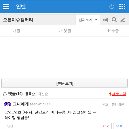
인벤
오픈이슈갤러리
전체보기
공
검
글
지
색
내글
내 댓글
10추글
on/off
쓰
기
[본문 보기]
댓글
(14)
등록순
|
최신순
새로고침
그녀에게
26-06-07 01:14
신고
|
공감 확인
금연..연초 3주째..전담으러 버티는중..다 끊고싶어요 ㅠ
화이팅 형님들!
답글
2
0