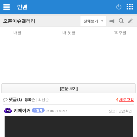
인벤
오픈이슈갤러리
전체보기
공
검
글
지
색
내글
내 댓글
10추글
on/off
쓰
기
[본문 보기]
댓글
(1)
등록순
|
최신순
새로고침
키메이커
26-06-07 01:16
신고
|
공감 확인