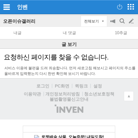
인벤
오픈이슈갤러리
전체보기
공
검
글
지
색
내글
내 댓글
10추글
on/off
쓰
글 보기
기
요청하신 페이지를 찾을 수 없습니다.
서비스 이용에 불편을 드려 죄송합니다. 먼저 새로고침 해보시고 페이지의 주소를
올바르게 입력했는지 다시 한번 확인해 보시기 바랍니다.
로그인
PC화면
퀵링크
설정
청소년보호정책
이용약관
개인정보처리방침
▲
불법촬영물신고안내
(주)
인
벤