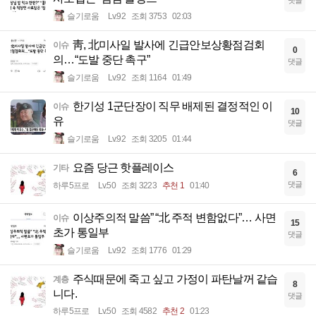
슬기로움
Lv.92
조회 3753
02:03
靑, 北미사일 발사에 긴급안보상황점검회
이슈
0
의…“도발 중단 촉구”
댓글
슬기로움
Lv.92
조회 1164
01:49
한기성 1군단장이 직무 배제된 결정적인 이
이슈
10
유
댓글
슬기로움
Lv.92
조회 3205
01:44
요즘 당근 핫플레이스
기타
6
댓글
하루5프로
Lv.50
조회 3223
추천 1
01:40
이상주의적 말씀” “北 주적 변함없다”… 사면
이슈
15
초가 통일부
댓글
슬기로움
Lv.92
조회 1776
01:29
주식때문에 죽고 싶고 가정이 파탄날꺼 같습
계층
8
니다.
댓글
하루5프로
Lv.50
조회 4582
추천 2
01:23