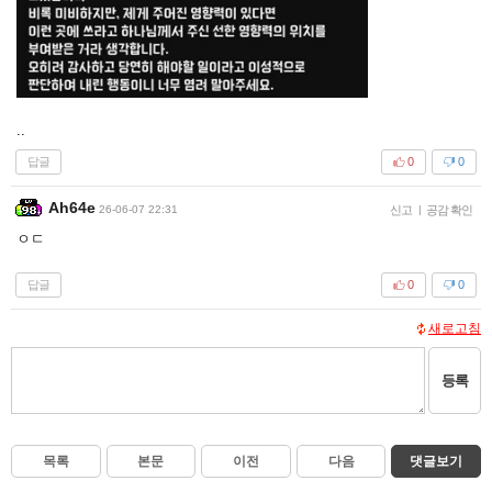
..
답글
0
0
Ah64e
26-06-07 22:31
신고
|
공감 확인
ㅇㄷ
답글
0
0
새로고침
등록
목록
본문
이전
다음
댓글보기