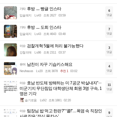
후방 ㅡ 빵귤 인스타
기타
6
댓글
입술돼지
Lv.43
조회 2627
03:59
후방 ㅡ 도희 인스타
기타
7
댓글
입술돼지
Lv.43
조회 4643
03:48
검찰개혁 5월에 처리 불가능했다
이슈
3
댓글
강철의매
Lv.86
조회 2311
03:37
남친이 자꾸 기습키스해요
유머
4
댓글
Neuhauus
Lv.20
조회 3878
추천 1
03:02
호남 반도체 방해하는 미 7공군 박살내자”···
이슈
11
미군기지 무단침입 대학생단체 회원 3명 구속, 1
댓글
명은 기각
슬기로움
Lv.92
조회 1881
02:20
팀장님 밥 먹고 한판?” “콜!”…폭염 속 직장인
이슈
9
사로잡은 ‘점심 몰캉스’
댓글