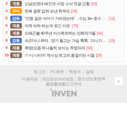
3
계층
[30]
신남성연대 배인규 사망 소식 댓글 근황
4
유머
[38]
한복 잘못 입혀 보낸 학부모
5
감동
[12]
“인형 같은 아이가 가라앉는데”…수심 3m 호수 뛰어든 60대 의인
6
계층
[79]
지역 비하 하는게 웃긴 이유.
7
계층
[45]
드래곤볼 40주년 리스펙트하는 만화작가들
8
감동
[15]
슥오더니 촤악.. 연기 뚫고는 가슴 툭툭.. 지나가던 아재의 정체
9
계층
[59]
후방)요즘 하나둘씩 보이는 투명의자
10
계층
[29]
ㅇㅎ) 나이키 역사상 최고의 품질이던 시절
로그인
PC화면
퀵링크
설정
청소년보호정책
이용약관
개인정보처리방침
▲
불법촬영물신고안내
(주)
인
벤