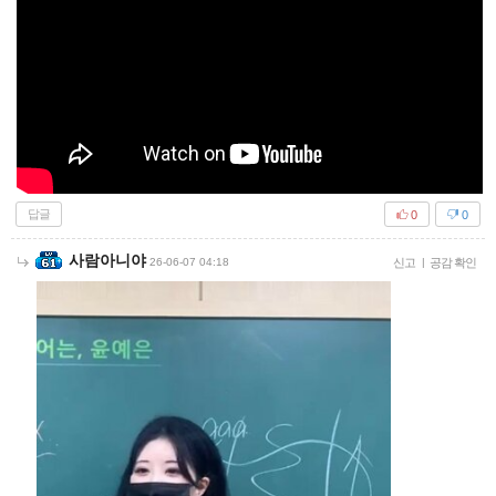
답글
0
0
사람아니야
26-06-07 04:18
신고
|
공감 확인