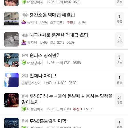
댓글
너빨갱이지
Lv.86
조회 1694
06:11
층간소음 역대급 해결법
계층
7
댓글
뮤지케
Lv.99
조회 2811
추천 1
06:09
대구->서울 운전한 역대급 초딩
계층
2
댓글
뮤지케
Lv.99
조회 2241
06:03
원피스 명작면?
유머
3
댓글
너빨갱이지
Lv.86
조회 1731
05:58
언제나 아이브
연예
1
댓글
인생쉽게살어
Lv.60
조회 899
05:39
후방)인방 누나들이 돈벌때 사용하는 밑캠을
유머
22
알아보자
댓글
너빨갱이지
Lv.86
조회 7180
추천 3
05:27
후방)흔들림의 미학
유머
6
댓글