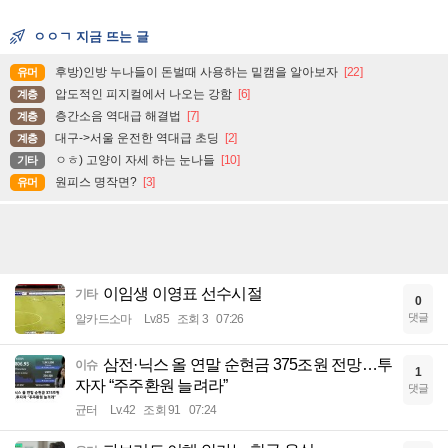
ㅇㅇㄱ 지금 뜨는 글
후방)인방 누나들이 돈벌때 사용하는 밑캠을 알아보자
[22]
유머
압도적인 피지컬에서 나오는 강함
[6]
계층
층간소음 역대급 해결법
[7]
계층
대구->서울 운전한 역대급 초딩
[2]
계층
ㅇㅎ) 고양이 자세 하는 눈나들
[10]
기타
원피스 명작면?
[3]
유머
이임생 이영표 선수시절
기타
0
댓글
알카드소마
Lv.85
조회 3
07:26
삼전·닉스 올 연말 순현금 375조원 전망…투
이슈
1
자자 “주주환원 늘려라”
댓글
균터
Lv.42
조회 91
07:24