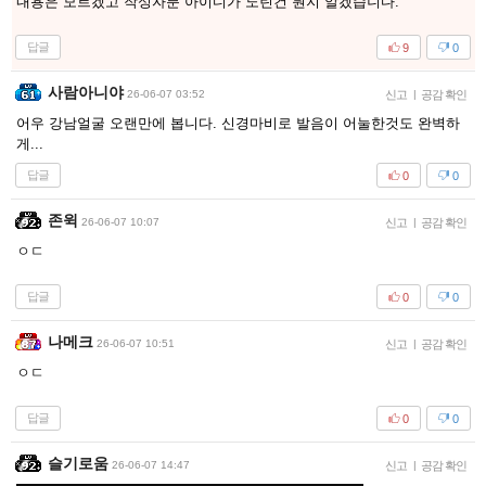
내용은 모르겠고 작성자분 아이디가 노린건 뭔지 알겠습니다.
답글
9
0
사람아니야
26-06-07 03:52
신고
|
공감 확인
어우 강남얼굴 오랜만에 봅니다. 신경마비로 발음이 어눌한것도 완벽하
게...
답글
0
0
존윅
26-06-07 10:07
신고
|
공감 확인
ㅇㄷ
답글
0
0
나메크
26-06-07 10:51
신고
|
공감 확인
ㅇㄷ
답글
0
0
슬기로움
26-06-07 14:47
신고
|
공감 확인