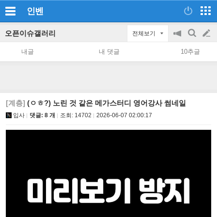
인벤
오픈이슈갤러리
전체보기
공
검
글
지
색
내글
내 댓글
10추글
on/off
쓰
기
[계층]
(ㅇㅎ?) 노린 것 같은 메가스터디 영어강사 썸네일
입사
댓글: 8 개
조회:
14702
2026-06-07 02:00:17