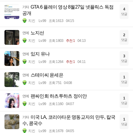
GTA 6 플레이 영상 8월27일 넷플릭스 독점
기타
4
공개
댓글
치킨
Lv.99
조회 1613
04:15
노지선
연예
2
댓글
치킨
Lv.99
조회 1803
추천 1
04:13
있지 유나
연예
3
댓글
치킨
Lv.99
조회 1264
추천 1
04:11
스테이씨 윤세은
연예
1
댓글
치킨
Lv.99
조회 751
04:08
팬싸인회 하츠투하츠 정이안
연예
1
댓글
치킨
Lv.99
조회 1160
04:07
미국 LA, 코리아타운 명동교자의 만두, 칼국
기타
1
수, 콩국수
댓글
치킨
Lv.99
조회 1678
04:05