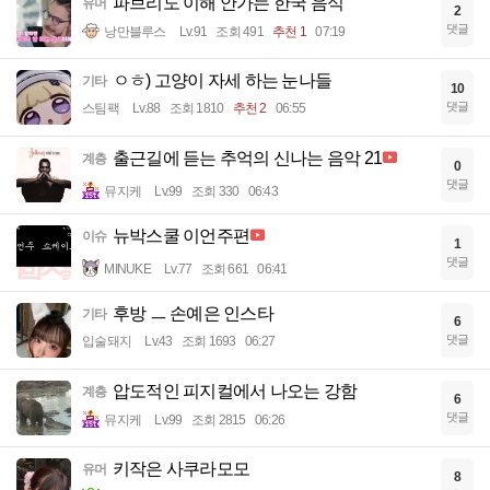
파브리도 이해 안가는 한국 음식
유머
2
댓글
낭만블루스
Lv.91
조회 491
추천 1
07:19
ㅇㅎ) 고양이 자세 하는 눈나들
기타
10
댓글
스팀팩
Lv.88
조회 1810
추천 2
06:55
출근길에 듣는 추억의 신나는 음악 21
계층
0
댓글
뮤지케
Lv.99
조회 330
06:43
뉴박스쿨 이언주편
이슈
1
댓글
MINUKE
Lv.77
조회 661
06:41
후방 ㅡ 손예은 인스타
기타
6
댓글
입술돼지
Lv.43
조회 1693
06:27
압도적인 피지컬에서 나오는 강함
계층
6
댓글
뮤지케
Lv.99
조회 2815
06:26
키작은 사쿠라모모
유머
8