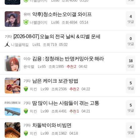
너빨갱이지
Lv.86
조회 4060
05:20
약후)청소하는오이갤 와이프
유머
4
댓글
너빨갱이지
Lv.86
조회 4894
05:14
[2026-08-07] 오늘의 전국 날씨 & 띠별 운세
기타
0
댓글
니얼굴제길
Lv.81
조회 719
05:02
김용 : 정청래는 반명커밍아웃 해라
이슈
18
댓글
윤석렬
Lv.65
조회 1995
추천 2
04:42
남은 케이크 보관 방법
기타
5
댓글
치킨
Lv.99
조회 2506
추천 2
04:22
땀 많이 나는 사람들이 겪는 고통
기타
5
댓글
치킨
Lv.99
조회 4491
추천 1
04:21
차돌박이와 비빔면
기타
4
댓글
치킨
Lv.99
조회 1962
04:18