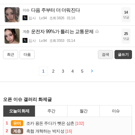
다음 주부터 더 더워진다
이슈
14
댓글
입사
Lv.94
조회 3826
01:16
운전자 99%가 틀리는 교통문제
계층
25
댓글
입사
Lv.94
조회 3553
01:14
최근
다음
검색
글쓰기
1
2
3
4
5
오픈 이슈 갤러리 화제글
오늘의 화제
주간
월간
이슈
1
유머
[102]
조카 용돈 주다가 뺏은 삼촌
2
계층
[16]
축협 개혁하는 박지성