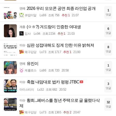
2026 우리 모모콘 공연 최종 라인업 공개
연예
1
댓글
큐땁이알
Lv.88
조회 756
추천 1
21:07
(ㅇㅎ?) 겨드랑이 인증한 여대생
계층
6
댓글
입사
Lv.94
조회 2234
추천 1
21:03
심판 성접대해도 징계 안한 이유 밝혀져
이슈
8
댓글
왜구김당
Lv.73
조회 1717
추천 1
21:00
유진이
연예
1
댓글
케를로스
Lv.86
조회 720
20:58
축협 내맘대로 법카 펑펑 JTBC
이슈
3
댓글
아이스티이
Lv.32
조회 682
20:52
황희...폐버스를 청년 주택으로 글 올렸다삭
이슈
32
제
댓글
왜구김당
Lv.73
조회 1365
추천 2
20:47