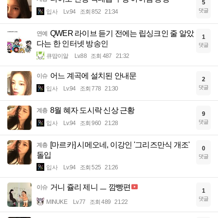
5
댓글
입사
Lv.94
조회 852
21:34
QWER 라이브 듣기 전에는 립싱크인 줄 알았
연예
1
다는 한 인터넷 방송인
댓글
큐땁이알
Lv.88
조회 487
21:32
어느 계곡에 설치된 안내문
이슈
2
댓글
입사
Lv.94
조회 778
21:30
8월 혜자 도시락 신상 근황
계층
9
댓글
입사
Lv.94
조회 960
21:28
[마르카] 시메오네, 이강인 '그리즈만식 개조'
계층
0
돌입
댓글
입사
Lv.94
조회 525
21:26
거니 쥴리 제니 ㅡ 깜빵편
이슈
1
댓글
MINUKE
Lv.77
조회 489
21:22