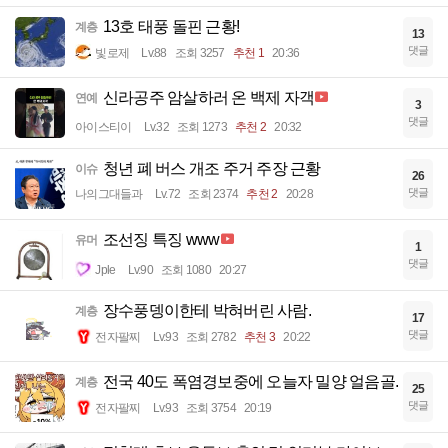
13호 태풍 돌핀 근황!
계층
13
댓글
빛로제
Lv.88
조회 3257
추천 1
20:36
신라공주 암살하러 온 백제 자객
연예
3
댓글
아이스티이
Lv.32
조회 1273
추천 2
20:32
청년 폐 버스 개조 주거 주장 근황
이슈
26
댓글
나의그대들과
Lv.72
조회 2374
추천 2
20:28
조선징 특징 www
유머
1
댓글
Jple
Lv.90
조회 1080
20:27
장수풍뎅이한테 박혀버린 사람.
계층
17
댓글
전자팔찌
Lv.93
조회 2782
추천 3
20:22
전국 40도 폭염경보중에 오늘자 밀양 얼음골.
계층
25
댓글
전자팔찌
Lv.93
조회 3754
20:19