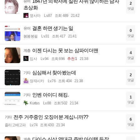
1847년 의학서에 실린 자위 많이하는 남자
유머
2
초상화
댓글
옆사마
Lv.87
조회 489
21:42
결혼 하면 생기는 일
유머
0
댓글
봄봄봉필
Lv.31
조회 417
21:41
이젠 다시는 못 보는 삼파이더맨
계층
4
댓글
입사
Lv.94
조회 696
추천 1
21:38
심심해서 찾아봤는데
기타
2
댓글
장재시카
Lv.76
조회 404
21:38
인벤 아이디 해킹.
기타
1
댓글
Kurtas
Lv.88
조회 502
21:34
전주 거주중인 오징어분 계십니까??
기타
6
댓글
졸리고배고파
Lv.74
조회 430
21:34
다이소 신상 역대급 주방 아이템 등장
계층