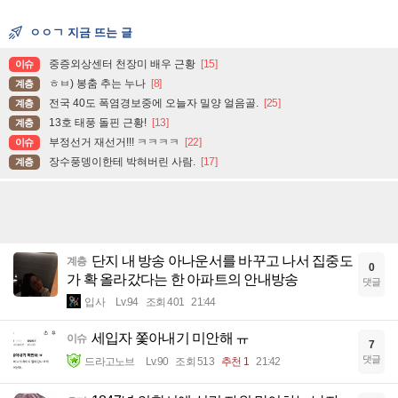
ㅇㅇㄱ 지금 뜨는 글
중증외상센터 천장미 배우 근황
[15]
이슈
ㅎㅂ) 봉춤 추는 누나
[8]
계층
전국 40도 폭염경보중에 오늘자 밀양 얼음골.
[25]
계층
13호 태풍 돌핀 근황!
[13]
계층
부정선거 재선거!!! ㅋㅋㅋㅋ
[22]
이슈
장수풍뎅이한테 박혀버린 사람.
[17]
계층
단지 내 방송 아나운서를 바꾸고 나서 집중도
계층
0
가 확 올라갔다는 한 아파트의 안내방송
댓글
입사
Lv.94
조회 401
21:44
세입자 쫓아내기 미안해 ㅠ
이슈
7
댓글
드라고노브
Lv.90
조회 513
추천 1
21:42