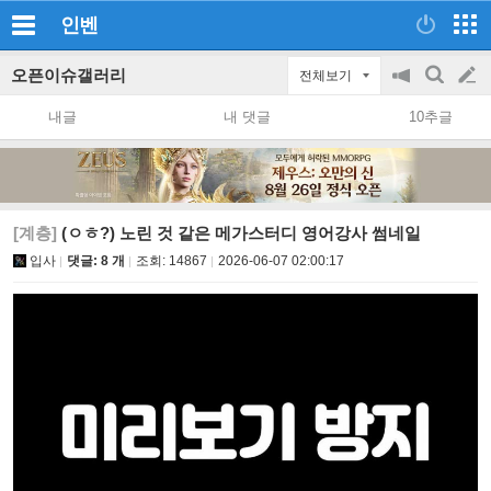
인벤
오픈이슈갤러리
전체보기
공
검
글
지
색
내글
내 댓글
10추글
on/off
쓰
기
[계층]
(ㅇㅎ?) 노린 것 같은 메가스터디 영어강사 썸네일
입사
댓글: 8 개
조회:
14867
2026-06-07 02:00:17