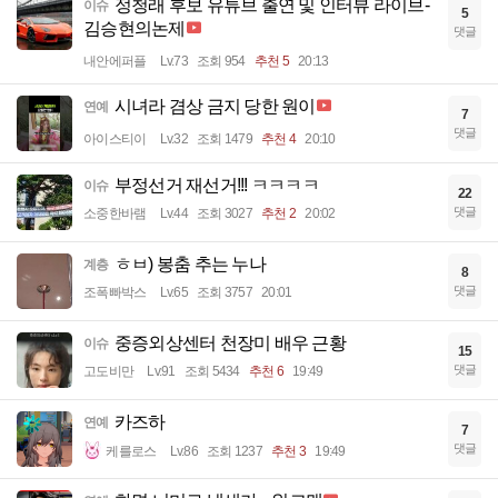
정청래 후보 유튜브 출연 및 인터뷰 라이브-
이슈
5
김승현의논제
댓글
내안에퍼플
Lv.73
조회 954
추천 5
20:13
시녀라 겸상 금지 당한 원이
연예
7
댓글
아이스티이
Lv.32
조회 1479
추천 4
20:10
부정선거 재선거!!! ㅋㅋㅋㅋ
이슈
22
댓글
소중한바램
Lv.44
조회 3027
추천 2
20:02
ㅎㅂ) 봉춤 추는 누나
계층
8
댓글
조폭빠박스
Lv.65
조회 3757
20:01
중증외상센터 천장미 배우 근황
이슈
15
댓글
고도비만
Lv.91
조회 5434
추천 6
19:49
카즈하
연예
7
댓글
케를로스
Lv.86
조회 1237
추천 3
19:49