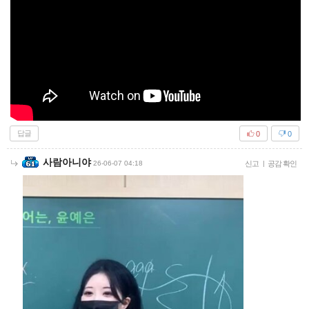
답글
0
0
사람아니야
26-06-07 04:18
신고
|
공감 확인