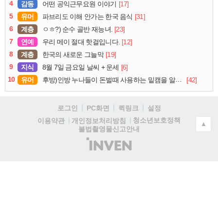
4
감동
[17]
어떤 공익근무요원 이야기
5
유머
[31]
파브리도 이해 안가는 한국 음식
6
계층
[23]
ㅇㅎ?) 순수 골반 재능녀.
7
연예
[12]
우리 메이 절대 핫걸입니다.
8
계층
[19]
한국의 새로운 그늘막
9
지식
[6]
8월 7일 금요일 날씨 + 운세
10
유머
[42]
후방)인방 누나들이 돈벌때 사용하는 밑캠을 알아보자
로그인
PC화면
퀵링크
설정
청소년보호정책
이용약관
개인정보처리방침
▲
불법촬영물신고안내
(주)
인
벤