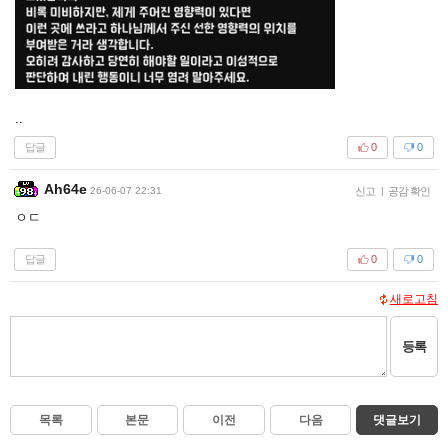
..
답글
0
0
Ah64e
26-06-07 22:31
신고
|
공감 확인
ㅇㄷ
답글
0
0
새로고침
등록
목록
본문
이전
다음
댓글보기