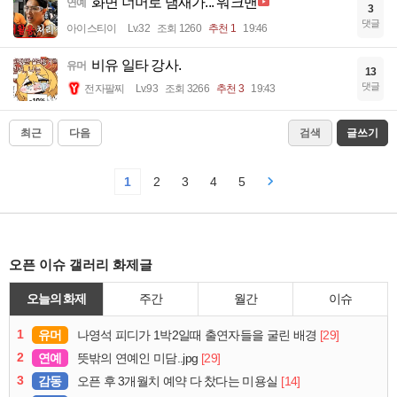
화면 너머로 냄새가... 워크맨
연예
3
댓글
아이스티이
Lv.32
조회 1260
추천 1
19:46
비유 일타 강사.
유머
13
댓글
전자팔찌
Lv.93
조회 3266
추천 3
19:43
최근
다음
검색
글쓰기
1
2
3
4
5
오픈 이슈 갤러리 화제글
오늘의 화제
주간
월간
이슈
1
유머
[29]
나영석 피디가 1박2일때 출연자들을 굴린 배경
2
연예
[29]
뜻밖의 연예인 미담..jpg
3
감동
[14]
오픈 후 3개월치 예약 다 찼다는 미용실