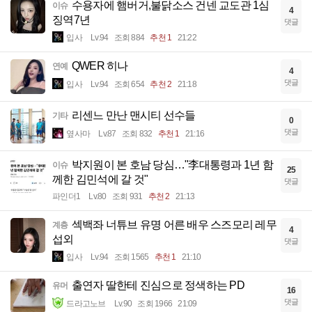
수용자에 햄버거,불닭소스 건넨 교도관 1심
이슈
4
징역7년
댓글
입사
Lv.94
조회 884
추천 1
21:22
QWER 히나
연예
4
댓글
입사
Lv.94
조회 654
추천 2
21:18
리센느 만난 맨시티 선수들
기타
0
댓글
옆사마
Lv.87
조회 832
추천 1
21:16
박지원이 본 호남 당심…"李대통령과 1년 함
이슈
25
께한 김민석에 갈 것"
댓글
파인더1
Lv.80
조회 931
추천 2
21:13
섹백좌 너튜브 유명 어른 배우 스즈모리 레무
계층
4
섭외
댓글
입사
Lv.94
조회 1565
추천 1
21:10
출연자 딸한테 진심으로 정색하는 PD
유머
16
댓글
드라고노브
Lv.90
조회 1966
21:09