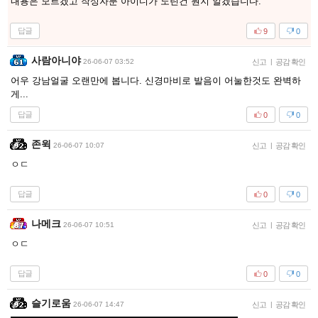
내용은 모르겠고 작성자분 아이디가 노린건 뭔지 알겠습니다.
답글
9
0
사람아니야
26-06-07 03:52
신고
|
공감 확인
어우 강남얼굴 오랜만에 봅니다. 신경마비로 발음이 어눌한것도 완벽하
게...
답글
0
0
존윅
26-06-07 10:07
신고
|
공감 확인
ㅇㄷ
답글
0
0
나메크
26-06-07 10:51
신고
|
공감 확인
ㅇㄷ
답글
0
0
슬기로움
26-06-07 14:47
신고
|
공감 확인