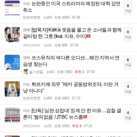
논란중인 미국 스트리머의 예정된 대학 강연
이슈
8
취소
댓글
빈센트멧젠
Lv.60
조회 4495
07:36
[밥묵자] KiiiKiii 웃음을 몰고 온 소녀들과 함께
연예
0
갈비탕 한 그릇 (feat. 지유, 수이)
댓글
아이스티이
Lv.32
조회 996
07:33
쏘스뮤직의 색다른 오디션…해안 지역서 연
연예
6
습생 찾는다
댓글
슬기로움
Lv.92
조회 1560
추천 1
07:32
튀르키예 외무 "메카 공동방위조약, 이란 겨
이슈
4
냥 아니다"
댓글
빈센트멧젠
Lv.60
조회 1082
07:23
[단독] '심판 성접대' 징계 안 한 이유…검찰 결
이슈
4
론이 '혐의없음' / JTBC 뉴스룸
댓글
아이스티이
Lv.32
조회 1500
추천 4
07:14