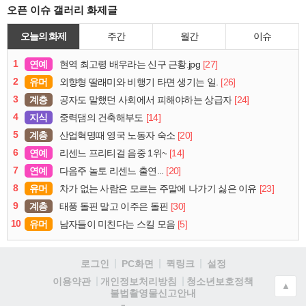
오픈 이슈 갤러리 화제글
오늘의 화제
주간
월간
이슈
1
연예
[27]
현역 최고령 배우라는 신구 근황.jpg
2
유머
[26]
외향형 딸래미와 비행기 타면 생기는 일.
3
계층
[24]
공자도 말했던 사회에서 피해야하는 상급자
4
지식
[14]
중력댐의 건축해부도
5
계층
[20]
산업혁명때 영국 노동자 숙소
6
연예
[14]
리센느 프리티걸 음중 1위~
7
연예
[20]
다음주 놀토 리센느 출연...
8
유머
[23]
차가 없는 사람은 모르는 주말에 나가기 싫은 이유
9
계층
[30]
태풍 돌핀 말고 이주은 돌핀
10
유머
[5]
남자들이 미친다는 스킬 모음
로그인
PC화면
퀵링크
설정
청소년보호정책
이용약관
개인정보처리방침
▲
불법촬영물신고안내