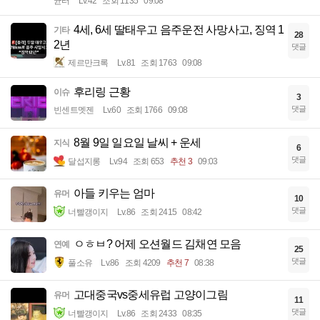
균터
Lv.42
조회 1135
09:08
4세, 6세 딸태우고 음주운전 사망사고, 징역 1
기타
28
2년
댓글
제르만크록
Lv.81
조회 1763
09:08
후리링 근황
이슈
3
댓글
빈센트멧젠
Lv.60
조회 1766
09:08
8월 9일 일요일 날씨 + 운세
지식
6
댓글
달섭지롱
Lv.94
조회 653
추천 3
09:03
아들 키우는 엄마
유머
10
댓글
너빨갱이지
Lv.86
조회 2415
08:42
ㅇㅎㅂ? 어제 오션월드 김채연 모음
연예
25
댓글
풀소유
Lv.86
조회 4209
추천 7
08:38
고대중국vs중세유럽 고양이그림
유머
11
댓글
너빨갱이지
Lv.86
조회 2433
08:35