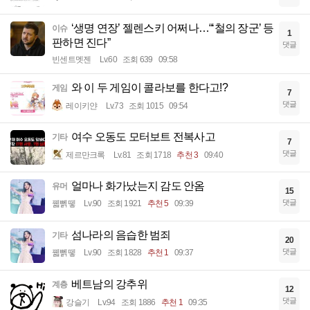
‘생명 연장’ 젤렌스키 어쩌나…“‘철의 장군’ 등
이슈
1
판하면 진다”
댓글
빈센트멧젠
Lv.60
조회 639
09:58
와 이 두 게임이 콜라보를 한다고!?
게임
7
댓글
레이키얀
Lv.73
조회 1015
09:54
여수 오동도 모터보트 전복사고
기타
7
댓글
제르만크록
Lv.81
조회 1718
추천 3
09:40
얼마나 화가났는지 감도 안옴
유머
15
댓글
꿻뻵뗗
Lv.90
조회 1921
추천 5
09:39
섬나라의 음습한 범죄
기타
20
댓글
꿻뻵뗗
Lv.90
조회 1828
추천 1
09:37
베트남의 강추위
계층
12
댓글
강슬기
Lv.94
조회 1886
추천 1
09:35