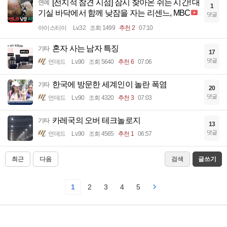
[전지적 참견 시점] 잠시 찾아온 쉬는 시간! 대
연예
1
기실 바닥에서 함께 낮잠을 자는 리센느, MBC
댓글
아이스티이
Lv.32
조회 1499
추천 2
07:10
혼자 사는 남자 특징
기타
17
댓글
언데드
Lv.90
조회 5640
추천 6
07:06
한국에 방문한 세계인이 놀란 폭염
기타
20
댓글
언데드
Lv.90
조회 4320
추천 3
07:03
카레국의 오버 테크놀로지
기타
13
댓글
언데드
Lv.90
조회 4565
추천 1
06:57
최근
다음
검색
글쓰기
1
2
3
4
5