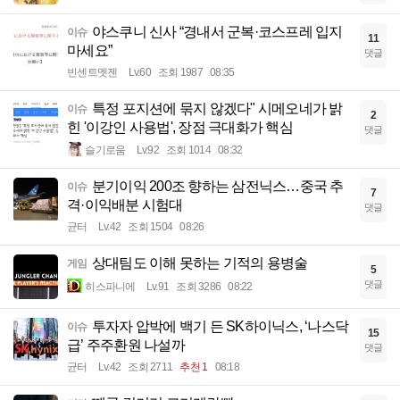
야스쿠니 신사 “경내서 군복·코스프레 입지
이슈
11
마세요”
댓글
빈센트멧젠
Lv.60
조회 1987
08:35
특정 포지션에 묶지 않겠다" 시메오네가 밝
이슈
2
힌 '이강인 사용법', 장점 극대화가 핵심
댓글
슬기로움
Lv.92
조회 1014
08:32
분기이익 200조 향하는 삼전닉스…중국 추
이슈
7
격·이익배분 시험대
댓글
균터
Lv.42
조회 1504
08:26
상대팀도 이해 못하는 기적의 용병술
게임
5
댓글
히스파니에
Lv.91
조회 3286
08:22
투자자 압박에 백기 든 SK하이닉스, ‘나스닥
이슈
15
급’ 주주환원 나설까
댓글
균터
Lv.42
조회 2711
추천 1
08:18