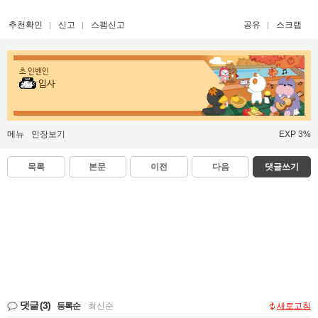
추천확인
신고
스팸신고
공유
스크랩
초 인벤인
입사
메뉴
인장보기
EXP 3%
목록
본문
이전
다음
댓글쓰기
댓글
(3)
등록순
|
최신순
새로고침