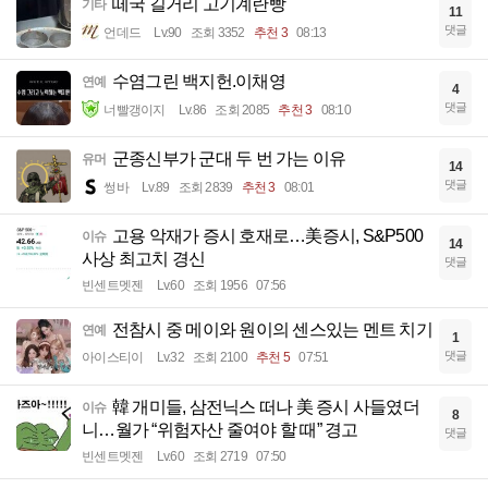
떼국 길거리 고기계란빵
기타
11
댓글
언데드
Lv.90
조회 3352
추천 3
08:13
수염그린 백지헌.이채영
연예
4
댓글
너빨갱이지
Lv.86
조회 2085
추천 3
08:10
군종신부가 군대 두 번 가는 이유
유머
14
댓글
썽바
Lv.89
조회 2839
추천 3
08:01
고용 악재가 증시 호재로…美증시, S&P500
이슈
14
사상 최고치 경신
댓글
빈센트멧젠
Lv.60
조회 1956
07:56
전참시 중 메이와 원이의 센스있는 멘트 치기
연예
1
댓글
아이스티이
Lv.32
조회 2100
추천 5
07:51
韓 개미들, 삼전닉스 떠나 美 증시 사들였더
이슈
8
니…월가 “위험자산 줄여야 할 때” 경고
댓글
빈센트멧젠
Lv.60
조회 2719
07:50