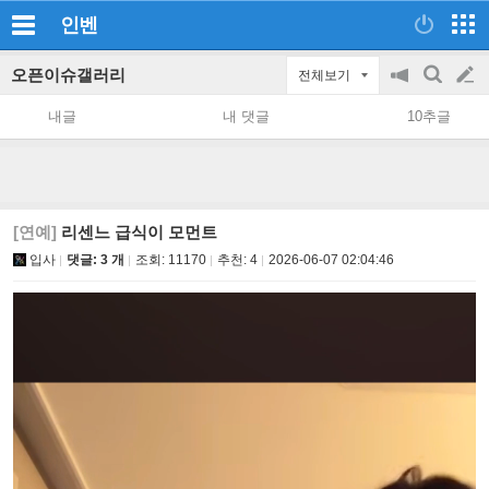
인벤
오픈이슈갤러리
전체보기
공
검
글
지
색
내글
내 댓글
10추글
on/off
쓰
기
[연예]
리센느 급식이 모먼트
입사
댓글: 3 개
조회:
11170
추천:
4
2026-06-07 02:04:46