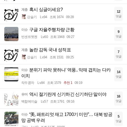
혹시 싱글이세요?
계층
12
댓글
강슬기
Lv.94
조회 1674
09:28
구글 자율주행차량 근황
이슈
9
댓글
빈센트멧젠
Lv.60
조회 1948
09:27
놀란 감독 국내 성적표
계층
7
댓글
강슬기
Lv.94
조회 1531
09:25
분위기 파악 못하나' 역풍.. 악재 겹치는 다카
이슈
14
이치
댓글
작두콩차
Lv.84
조회 1579
추천 1
09:19
역시 절기란게 신기하긴 신기하단 말이야
유머
16
댓글
백합에이슬
Lv.57
조회 1791
09:16
“美, 패트리엇 재고 1700기 미만”… 대북 방공
이슈
5
망 공백 우려
댓글