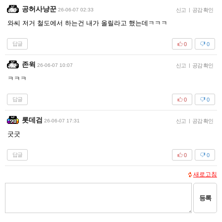
공허사냥꾼
26-06-07 02:33
신고
|
공감 확인
와씨 저거 철도에서 하는건 내가 올릴라고 했는데ㅋㅋㅋ
답글
0
0
존윅
26-06-07 10:07
신고
|
공감 확인
ㅋㅋㅋ
답글
0
0
롯데검
26-06-07 17:31
신고
|
공감 확인
굿굿
답글
0
0
새로고침
등록