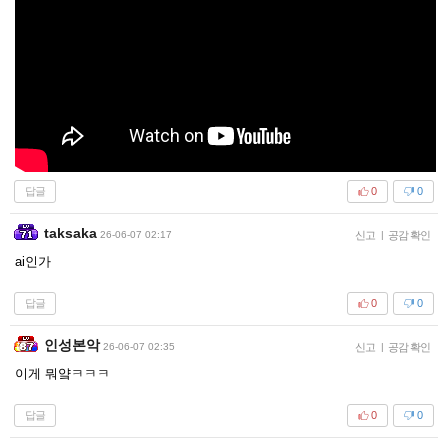
답글
0
0
taksaka
26-06-07 02:17
신고
|
공감 확인
ai인가
답글
0
0
인성본악
26-06-07 02:35
신고
|
공감 확인
이게 뭐얔ㅋㅋㅋ
답글
0
0