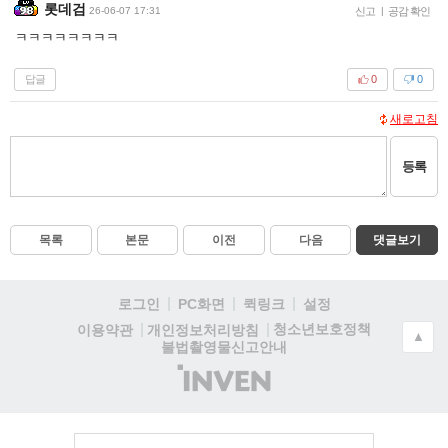
롯데검
26-06-07 17:31
신고
|
공감 확인
ㅋㅋㅋㅋㅋㅋㅋㅋ
답글
0
0
새로고침
등록
목록
본문
이전
다음
댓글보기
로그인
PC화면
퀵링크
설정
청소년보호정책
이용약관
개인정보처리방침
▲
불법촬영물신고안내
(주)
인
벤