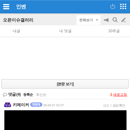
인벤
오픈이슈갤러리
전체보기
공
검
글
지
색
내글
내 댓글
10추글
on/off
쓰
기
[본문 보기]
댓글
(4)
등록순
|
최신순
새로고침
키메이커
26-06-07 02:07
신고
|
공감 확인