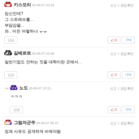
키스모리
26-06-07 03:34
신고
|
공감 확인
임신인데?
그 스트레쓰를...
부담감을...
와.. 미친 어떻하냐 ㅠㅠ
답글
0
0
길베르트
26-06-07 03:48
신고
|
공감 확인
일반기업도 안하는 짓을 대학이란 곳에서...
답글
0
0
노도
26-06-07 10:21
신고
|
공감 확인
ㅋㅋㅋ
답글
0
0
그림자군주
26-06-07 06:37
신고
|
공감 확인
징계 사유도 공개하게 바꿔야됨