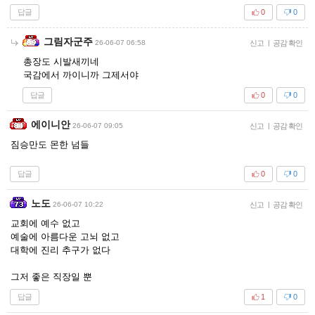
답글
0
0
그림자군주
26-06-07 06:58
신고
|
공감 확인
총장도 시발새끼네
국감에서 까이니까 그제서야
답글
0
0
에이니안
26-06-07 09:05
신고
|
공감 확인
짐승만도 몬한 넘들
답글
0
0
노도
26-06-07 10:22
신고
|
공감 확인
교회에 예수 없고
예술에 아름다운 고뇌 없고
대학에 진리 추구가 없다
그저 좋은 직장일 뿐
답글
1
0