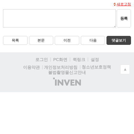
새로고침
등록
목록
본문
이전
다음
댓글보기
로그인
PC화면
퀵링크
설정
청소년보호정책
이용약관
개인정보처리방침
▲
불법촬영물신고안내
(주)
인
벤