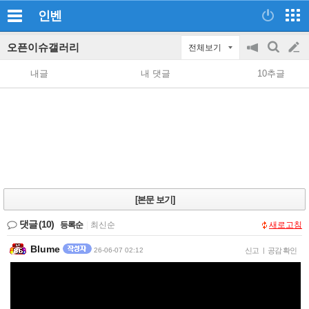
인벤
오픈이슈갤러리
전체보기
공
검
글
지
색
내글
내 댓글
10추글
on/off
쓰
기
[본문 보기]
댓글
(10)
등록순
|
최신순
새로고침
Blume
26-06-07 02:12
신고
|
공감 확인