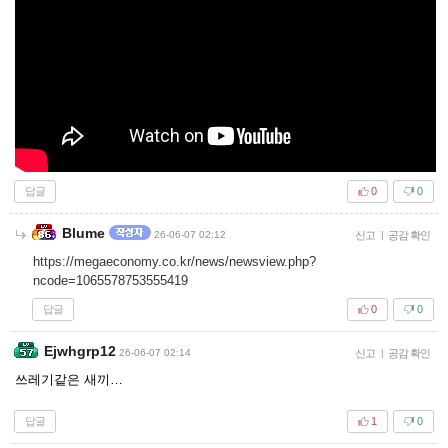
답글
0
0
Blume
26-06-07 02:12
신고
|
공감 확인
https://megaeconomy.co.kr/news/newsview.php?
ncode=1065578753555419
답글
0
0
Ejwhgrp12
26-06-07 02:14
신고
|
공감 확인
쓰레기같은 새끼…
답글
1
0