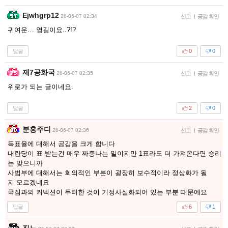
Ejwhgrp12
26-06-07 02:34
신고
|
공감 확인
귀여운… 영길이요..?!?
답글
0
0
제7공화국
26-06-07 02:35
신고
|
공감 확인
위로가 되는 글이네요.
답글
2
0
분홍주디
26-06-07 02:36
신고
|
공감 확인
득표율에 대해서 공감을 크게 합니다
내란당이 표 받는건 매우 짜증나는 일이지만 1표라도 더 가져온다면 승리
는 맞으니까
사법부에 대해서는 회의적인 부분이 굉장히 보수적이라 정상화가 될
지 모르겠네요
국짐과의 커넥션이 두터한 것이 기정사실화되어 있는 부분 때문에요
답글
6
1
진느