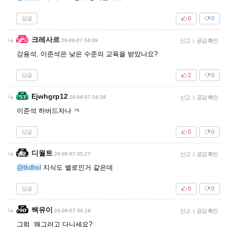
답글
0
0
크레사르
26-06-07 04:09
신고
|
공감 확인
강용석, 이준석은 낮은 수준의 교육을 받았나요?
답글
2
0
Ejwhgrp12
26-06-07 04:39
신고
|
공감 확인
이준석 하버드자나 ㅋ
답글
0
0
디월트
26-06-07 05:27
신고
|
공감 확인
@tkdhsl
지식도 별로인거 같은데
답글
0
0
쌕유이
26-06-07 06:19
신고
|
공감 확인
그럼 왜그러고 다니세요?