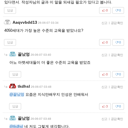
있다면서. 작성자님의 글과 이 말을 되새길 필요가 있다고 봅니다.
답글
0
0
Aaqvvbdd13
26-06-07 03:34
신고
|
공감 확인
4050세대가 가장 높은 수준의 교육을 받았나요?
답글
0
0
끝났엉
26-06-07 03:40
신고
|
공감 확인
아뇨 아랫세대들이 더 좋은 수준의 교육을 받았죠
답글
0
0
tkdhsl
26-06-07 03:48
신고
|
공감 확인
@끝났엉
요즘은 지식만배우지 인성은 안배워서
답글
3
0
끝났엉
26-06-07 03:48
신고
|
공감 확인
@tkdhsl
네 저도 그렇게 생각합니다.