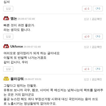
십셔
답글
1
0
멤논
26-06-07 02:46
신고
|
공감 확인
빠른 것이 과연 좋은가.
라는 생각도 합니다.
답글
0
0
Ukforce
26-06-07 02:48
신고
|
공감 확인
여러모로 생각정리가 되게 하는 글이네요
이렇게 또 반발짝 나가는거겠죠
같이 갑시다, 우리
답글
1
0
몰라걍줘
26-06-07 03:01
신고
|
공감 확인
그렇다고 방치는 안될듯.
유튜브 보니까 극우, 펨코, 사이비 쪽 메신저는 넘쳐나는데 팩트를 알려주
는 곳은 거의 없더군요
올공 뉴스만 해도 죄다 부정선거랑 시위대 대신 국민이라는 용어 쓰도
로 노출시키는 영상들밖억 없더라구요.