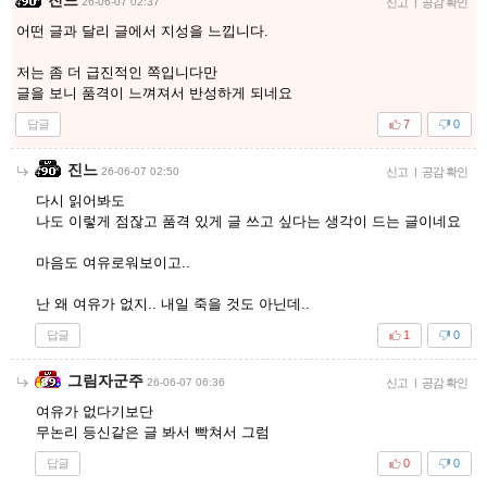
26-06-07 02:37
신고
|
공감 확인
어떤 글과 달리 글에서 지성을 느낍니다.
저는 좀 더 급진적인 쪽입니다만
글을 보니 품격이 느껴져서 반성하게 되네요
답글
7
0
진느
26-06-07 02:50
신고
|
공감 확인
다시 읽어봐도
나도 이렇게 점잖고 품격 있게 글 쓰고 싶다는 생각이 드는 글이네요
마음도 여유로워보이고..
난 왜 여유가 없지.. 내일 죽을 것도 아닌데..
답글
1
0
그림자군주
26-06-07 06:36
신고
|
공감 확인
여유가 없다기보단
무논리 등신같은 글 봐서 빡쳐서 그럼
답글
0
0