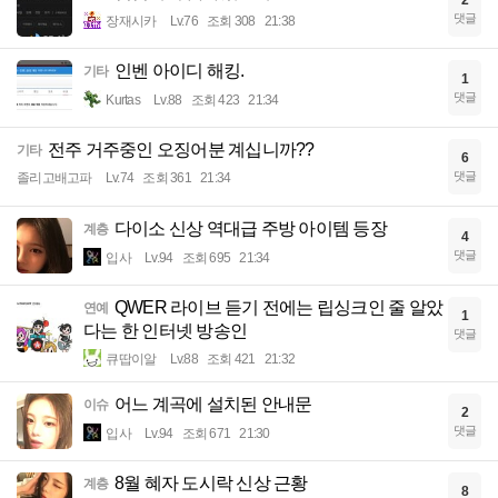
댓글
장재시카
Lv.76
조회 308
21:38
인벤 아이디 해킹.
기타
1
댓글
Kurtas
Lv.88
조회 423
21:34
전주 거주중인 오징어분 계십니까??
기타
6
댓글
졸리고배고파
Lv.74
조회 361
21:34
다이소 신상 역대급 주방 아이템 등장
계층
4
댓글
입사
Lv.94
조회 695
21:34
QWER 라이브 듣기 전에는 립싱크인 줄 알았
연예
1
다는 한 인터넷 방송인
댓글
큐땁이알
Lv.88
조회 421
21:32
어느 계곡에 설치된 안내문
이슈
2
댓글
입사
Lv.94
조회 671
21:30
8월 혜자 도시락 신상 근황
계층
8