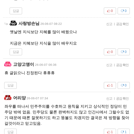
답글
0
0
사랑방손님
26-06-07 08:22
신고
|
공감 확인
옛날엔 지식보단 지혜를 많이 배웠으나
지금은 지혜보단 지식을 많이 배우지요
답글
0
0
고양고앵이
26-06-07 06:36
신고
|
공감 확인
휴 글읽으니 진정된다 휴휴휴
답글
1
0
어리양
26-06-07 07:34
신고
|
공감 확인
좌우를 떠나서 민주주의를 수호하고 원칙을 지키고 상식적인 정당이 민
주당 밖에 없음. 민주당도 물론 완벽하지도 않고 인간사에서 그럴수도 없
기 때문에 때론 잘못하기도 하고 똥볼도 차겠지만 결국은 제 방향을 찾아
갈것이라고 믿고있음.
답글
1
1