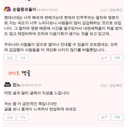
순찰중포돌이
26-06-07 02:42
신고
|
공감 확인
현대시대는 너무 빠르게 변해가는데 현재의 민주주의는 절차와 명분으
로 가는 속도가 너무 느리다보니 사람들이 많이 갑갑해하는 것으로 보입
니다. 그 절차와 명분 때문에 시간을 벌수있어서 내란세력들이 처벌 받지
도 않고 재정비하여 오히려 다음기회가 생기는 것을 보고 있고여,
우리나라 사람들이 앞으로 얼마나 인내할 수 있을지 모르겠네요. 오히
려 갑갑함이 사람들을 더 극단화 시키지 않기를 바랄뿐입니다.
답글
이동
7
0
진느
26-06-07 02:37
신고
|
공감 확인
어떤 글과 달리 글에서 지성을 느낍니다.
저는 좀 더 급진적인 쪽입니다만
글을 보니 품격이 느껴져서 반성하게 되네요
답글
이동
7
0