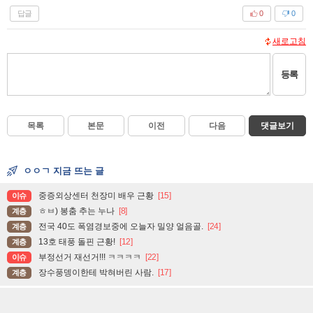
답글
0
0
새로고침
등록
목록
본문
이전
다음
댓글보기
ㅇㅇㄱ 지금 뜨는 글
중증외상센터 천장미 배우 근황
[15]
이슈
ㅎㅂ) 봉춤 추는 누나
[8]
계층
전국 40도 폭염경보중에 오늘자 밀양 얼음골.
[24]
계층
13호 태풍 돌핀 근황!
[12]
계층
부정선거 재선거!!! ㅋㅋㅋㅋ
[22]
이슈
장수풍뎅이한테 박혀버린 사람.
[17]
계층