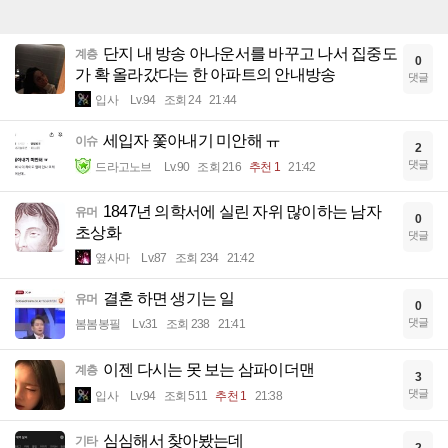
단지 내 방송 아나운서를 바꾸고 나서 집중도
계층
0
가 확 올라갔다는 한 아파트의 안내방송
댓글
입사
Lv.94
조회 24
21:44
세입자 쫓아내기 미안해 ㅠ
이슈
2
댓글
드라고노브
Lv.90
조회 216
추천 1
21:42
1847년 의학서에 실린 자위 많이하는 남자
유머
0
초상화
댓글
옆사마
Lv.87
조회 234
21:42
결혼 하면 생기는 일
유머
0
댓글
봄봄봉필
Lv.31
조회 238
21:41
이젠 다시는 못 보는 삼파이더맨
계층
3
댓글
입사
Lv.94
조회 511
추천 1
21:38
심심해서 찾아봤는데
기타
2