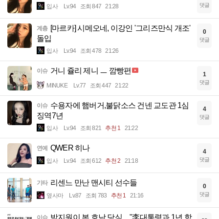
댓글
입사
Lv.94
조회 847
21:28
[마르카] 시메오네, 이강인 '그리즈만식 개조'
계층
0
돌입
댓글
입사
Lv.94
조회 478
21:26
거니 쥴리 제니 ㅡ 깜빵편
이슈
1
댓글
MINUKE
Lv.77
조회 447
21:22
수용자에 햄버거,불닭소스 건넨 교도관 1심
이슈
4
징역7년
댓글
입사
Lv.94
조회 821
추천 1
21:22
QWER 히나
연예
4
댓글
입사
Lv.94
조회 612
추천 2
21:18
리센느 만난 맨시티 선수들
기타
0
댓글
옆사마
Lv.87
조회 783
추천 1
21:16
박지원이 본 호남 당심…"李대통령과 1년 함
이슈