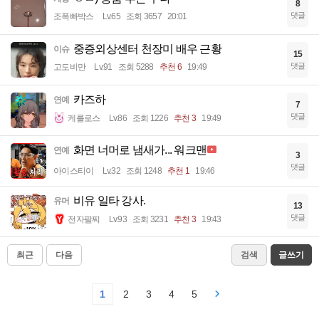
8
댓글
조폭빠박스
Lv.65
조회 3657
20:01
중증외상센터 천장미 배우 근황
이슈
15
댓글
고도비만
Lv.91
조회 5288
추천 6
19:49
카즈하
연예
7
댓글
케를로스
Lv.86
조회 1226
추천 3
19:49
화면 너머로 냄새가... 워크맨
연예
3
댓글
아이스티이
Lv.32
조회 1248
추천 1
19:46
비유 일타 강사.
유머
13
댓글
전자팔찌
Lv.93
조회 3231
추천 3
19:43
최근
다음
검색
글쓰기
1
2
3
4
5