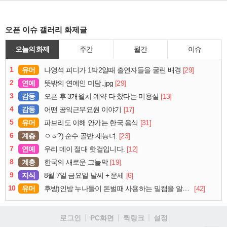
오픈 이슈 갤러리 화제글
오늘의 화제
주간
월간
이슈
1
유머
[29]
나영석 피디가 1박2일때 출연자들을 굴린 배경
2
연예
[29]
뜻밖의 연예인 미담..jpg
3
감동
[13]
오픈 후 3개월치 예약 다 찼다는 미용실
4
감동
[17]
어떤 공익근무요원 이야기
5
유머
[31]
파브리도 이해 안가는 한국 음식
6
계층
[23]
ㅇㅎ?) 순수 골반 재능녀.
7
연예
[12]
우리 메이 절대 핫걸입니다.
8
계층
[19]
한국의 새로운 그늘막
9
지식
[6]
8월 7일 금요일 날씨 + 운세
10
유머
[42]
후방)인방 누나들이 돈벌때 사용하는 밑캠을 알아보자
로그인
PC화면
퀵링크
설정