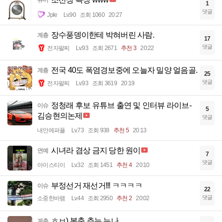
1
댓글
Jple
Lv.90
조회 1060
20:27
장수풍뎅이한테 박혀버린 사람.
계층
17
댓글
전자팔찌
Lv.93
조회 2671
추천 3
20:22
전국 40도 폭염경보중에 오늘자 밀양 얼음골.
계층
25
댓글
전자팔찌
Lv.93
조회 3619
20:19
정청래 후보 유튜브 출연 및 인터뷰 라이브-
이슈
5
김승현의논제
댓글
내안에퍼플
Lv.73
조회 938
추천 5
20:13
시녀라 겸상 금지 당한 원이
연예
7
댓글
아이스티이
Lv.32
조회 1451
추천 4
20:10
부정선거 재선거!!! ㅋㅋㅋㅋ
이슈
22
댓글
소중한바램
Lv.44
조회 2950
추천 2
20:02
ㅎㅂ) 봉춤 추는 누나
계층