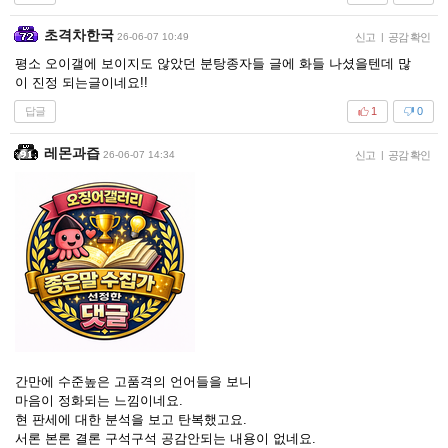
초격차한국
26-06-07 10:49
신고
|
공감 확인
평소 오이갤에 보이지도 않았던 분탕종자들 글에 화들 나셨을텐데 많
이 진정 되는글이네요!!
답글
1
0
레몬과즙
26-06-07 14:34
신고
|
공감 확인
간만에 수준높은 고품격의 언어들을 보니
마음이 정화되는 느낌이네요.
현 판세에 대한 분석을 보고 탄복했고요.
서론 본론 결론 구석구석 공감안되는 내용이 없네요.