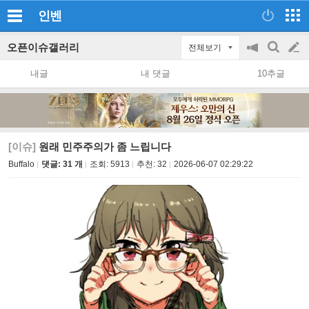
인벤
오픈이슈갤러리
전체보기
공
검
글
지
색
내글
내 댓글
10추글
on/off
쓰
기
[이슈]
원래 민주주의가 좀 느립니다
Buffalo
댓글: 31 개
조회:
5913
추천:
32
2026-06-07 02:29:22