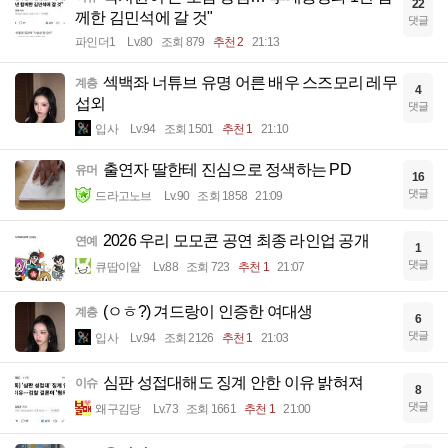
22
께한 김민석에 갈 것"
댓글
파인더1
Lv.80
조회 879
추천 2
21:13
섹백좌 너튜브 유명 어른 배우 스즈모리 레무
계층
4
섭외
댓글
입사
Lv.94
조회 1501
추천 1
21:10
출연자 딸한테 진심으로 정색하는 PD
유머
16
댓글
드라고노브
Lv.90
조회 1858
21:09
2026 우리 모모콘 공연 최종 라인업 공개
연예
1
댓글
큐땁이알
Lv.88
조회 723
추천 1
21:07
(ㅇㅎ?) 겨드랑이 인증한 여대생
계층
6
댓글
입사
Lv.94
조회 2126
추천 1
21:03
심판 성접대해도 징계 안한 이유 밝혀져
이슈
8
댓글
왜구김당
Lv.73
조회 1661
추천 1
21:00