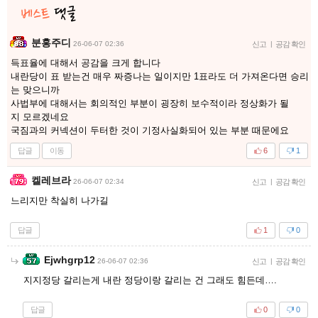
분홍주디
26-06-07 02:36
신고
|
공감 확인
득표율에 대해서 공감을 크게 합니다
내란당이 표 받는건 매우 짜증나는 일이지만 1표라도 더 가져온다면 승리
는 맞으니까
사법부에 대해서는 회의적인 부분이 굉장히 보수적이라 정상화가 될
지 모르겠네요
국짐과의 커넥션이 두터한 것이 기정사실화되어 있는 부분 때문에요
답글
이동
6
1
켈레브라
26-06-07 02:34
신고
|
공감 확인
느리지만 착실히 나가길
답글
1
0
Ejwhgrp12
26-06-07 02:36
신고
|
공감 확인
지지정당 갈리는게 내란 정당이랑 갈리는 건 그래도 힘든데….
답글
0
0