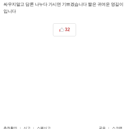
싸우지말고 담론 나누다 가시면 기쁘겠습니다 짤은 귀여운 영길이
입니다
32
추천확인
신고
스팸신고
공유
스크랩