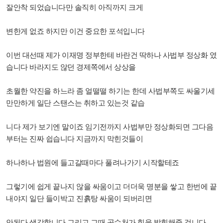
잘안착 되었습니다만 솔직히 아직까지 크게
변한게 없죠 하지만 이건 중요한 포석입니다
이번 대선때 제가 이재명 정부한테 바란건 딱하나 사법부 정상화 였
습니다 바라지도 않던 경제쪽에서 상상을
초월한 약진을 하느라 좀 얼떨떨 하기는 한데 사법부쪽도 싸울기세
만만하게 일단 스탠스는 취하고 있는것 같습
니다 제가 보기엔 말이죠 임기전까지 사법부만 정상화되면 그다음
부터는 진짜 쉽습니다 지금까지 막힌것들이
하나하나 법원에 들고갈때마다 풀려나가기 시작할테죠
그렇기에 쉽게 끝나지 않을 싸움이고 더더욱 명분을 쌓고 한번에 끝
내야지 일단 들이박고 진흙탕 싸움이 되버리면
안된다 생각
합니다 그리고 그때 공수처가 힘을 발휘해줄 겁니다