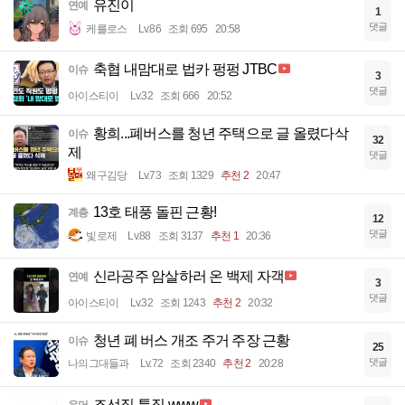
유진이
연예
1
댓글
케를로스
Lv.86
조회 695
20:58
축협 내맘대로 법카 펑펑 JTBC
이슈
3
댓글
아이스티이
Lv.32
조회 666
20:52
황희...폐버스를 청년 주택으로 글 올렸다삭
이슈
32
제
댓글
왜구김당
Lv.73
조회 1329
추천 2
20:47
13호 태풍 돌핀 근황!
계층
12
댓글
빛로제
Lv.88
조회 3137
추천 1
20:36
신라공주 암살하러 온 백제 자객
연예
3
댓글
아이스티이
Lv.32
조회 1243
추천 2
20:32
청년 폐 버스 개조 주거 주장 근황
이슈
25
댓글
나의그대들과
Lv.72
조회 2340
추천 2
20:28
조선징 특징 www
유머