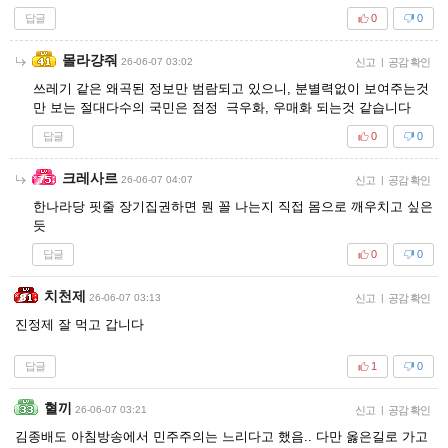
답글
0
0
몰라걍줘
26-06-07 03:02
신고
|
공감 확인
쓰레기 같은 왜곡된 정보만 범람되고 있으니, 분별력없이 보여주는것
만 보는 절대다수의 국민은 점정 극우화, 우매화 되는것 같습니다
답글
0
0
크레사르
26-06-07 04:07
신고
|
공감 확인
한나라당 핏줄 장기집권하면 뭔 꼴 나는지 직접 몸으로 깨우치고 싶은
듯
답글
0
0
치천제
26-06-07 03:13
신고
|
공감 확인
진정제 잘 먹고 갑니다
답글
1
0
혈끼
26-06-07 03:21
신고
|
공감 확인
김종배도 아침방송에서 민주주의는 느리다고 했음.. 다만 옳은길로 가고