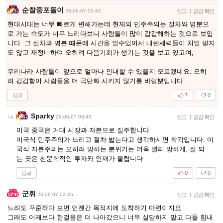
순찰중포돌이
26-06-07 02:42
신고
|
공감 확인
현대시대는 너무 빠르게 변해가는데 현재의 민주주의는 절차와 명분으
로 가는 속도가 너무 느리다보니 사람들이 많이 갑갑해하는 것으로 보입
니다. 그 절차와 명분 때문에 시간을 벌수있어서 내란세력들이 처벌 받지
도 않고 재정비하여 오히려 다음기회가 생기는 것을 보고 있고여,
우리나라 사람들이 앞으로 얼마나 인내할 수 있을지 모르겠네요. 오히
려 갑갑함이 사람들을 더 극단화 시키지 않기를 바랄뿐입니다.
답글
7
0
Sparky
26-06-07 03:45
신고
|
공감 확인
미국 중국은 거대 시장과 자본으로 질주합니다
미국식 민주주의가 느리고 절차 밟는다고 생각하시면 착각입니다. 미
국식 자본주의는 오히려 망하는 분위기는 더욱 빨리 망하게, 잘 되
는 곳은 천문학적인 투자와 인재가 몰립니다
답글
0
0
군휘
26-06-07 02:45
신고
|
공감 확인
느려도 꾸준하다 보면 언젠간 목적지에 도착하기 마련이지요
그래도 어제보다 한걸음은 더 나아갔으니 너무 실망하지 말고 다들 힘내