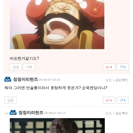
비슷한거같기도?
답글
이동
4
0
징징이리턴즈
26-06-07 03:15
신고
|
공감 확인
뭐야 그러면 빈술통이라서 호탕하게 웃은겨? 순욱엔딩이냐?
답글
0
0
징징이리턴즈
26-06-07 03:17
신고
|
공감 확인