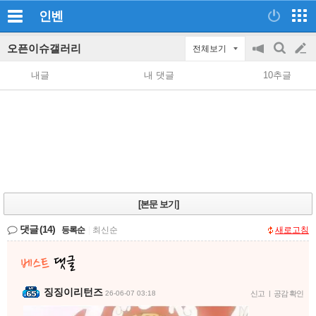
인벤
오픈이슈갤러리
전체보기
공
검
글
지
색
내글
내 댓글
10추글
on/off
쓰
기
[본문 보기]
댓글
(14)
등록순
|
최신순
새로고침
징징이리턴즈
26-06-07 03:18
신고
|
공감 확인