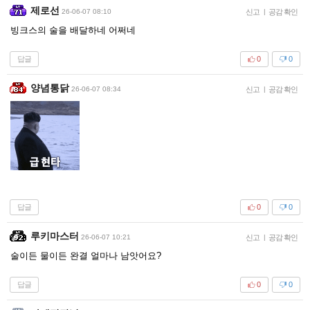
제로선
26-06-07 08:10
신고
|
공감 확인
빙크스의 술을 배달하네 어쩌네
답글
0
0
양념통닭
26-06-07 08:34
신고
|
공감 확인
답글
0
0
루키마스터
26-06-07 10:21
신고
|
공감 확인
술이든 물이든 완결 얼마나 남앗어요?
답글
0
0