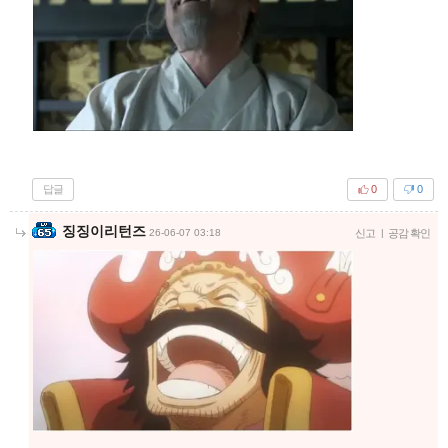
답글
0
0
징징이리턴즈
26-06-07 03:18
신고
|
공감 확인