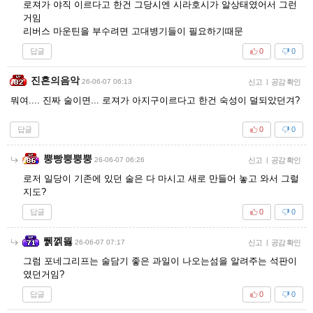
로져가 야직 이르다고 한건 그당시엔 시라호시가 알상태였어서 그런
거임
리버스 마운틴을 부수려면 고대병기들이 필요하기때문
답글
0
0
진혼의음악
26-06-07 06:13
신고
|
공감 확인
뭐여.... 진짜 술이면... 로져가 아지구이르다고 한건 숙성이 덜되았던겨?
답글
0
0
뿡빵뿡뿡뿡
26-06-07 06:26
신고
|
공감 확인
로저 일당이 기존에 있던 술은 다 마시고 새로 만들어 놓고 와서 그럴
지도?
답글
0
0
뛝껡믫
26-06-07 07:17
신고
|
공감 확인
그럼 포네그리프는 술담기 좋은 과일이 나오는섬을 알려주는 석판이
였던거임?
답글
0
0