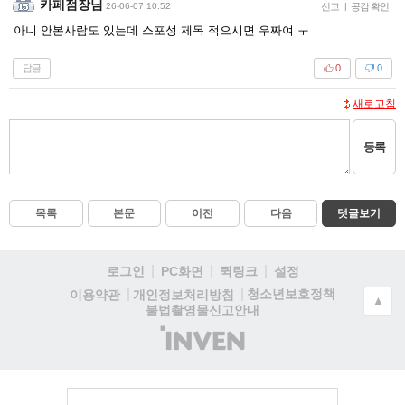
카페점장님
26-06-07 10:52
신고
|
공감 확인
아니 안본사람도 있는데 스포성 제목 적으시면 우짜여 ㅜ
답글
0
0
새로고침
등록
목록
본문
이전
다음
댓글보기
로그인
PC화면
퀵링크
설정
청소년보호정책
이용약관
개인정보처리방침
▲
불법촬영물신고안내
(주)
인
벤