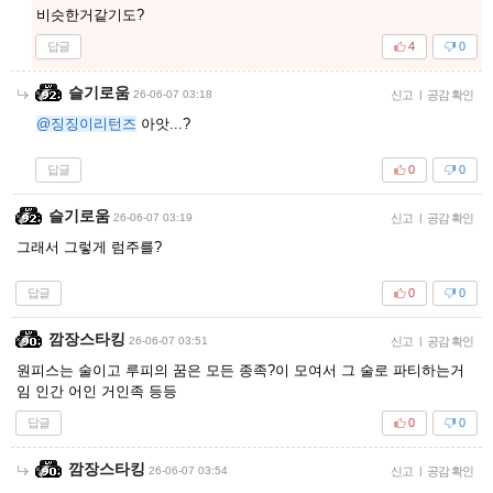
비슷한거같기도?
답글
4
0
슬기로움
26-06-07 03:18
신고
|
공감 확인
@징징이리턴즈
아앗...?
답글
0
0
슬기로움
26-06-07 03:19
신고
|
공감 확인
그래서 그렇게 럼주를?
답글
0
0
깜장스타킹
26-06-07 03:51
신고
|
공감 확인
원피스는 술이고 루피의 꿈은 모든 종족?이 모여서 그 술로 파티하는거
임 인간 어인 거인족 등등
답글
0
0
깜장스타킹
26-06-07 03:54
신고
|
공감 확인