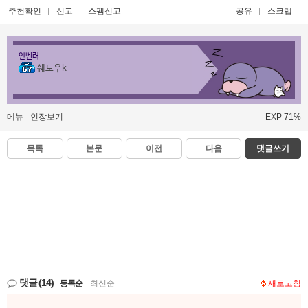
추천확인
신고
스팸신고
공유
스크랩
인벤러
쉐도우k
메뉴
인장보기
EXP 71%
목록
본문
이전
다음
댓글쓰기
댓글
(14)
등록순
|
최신순
새로고침