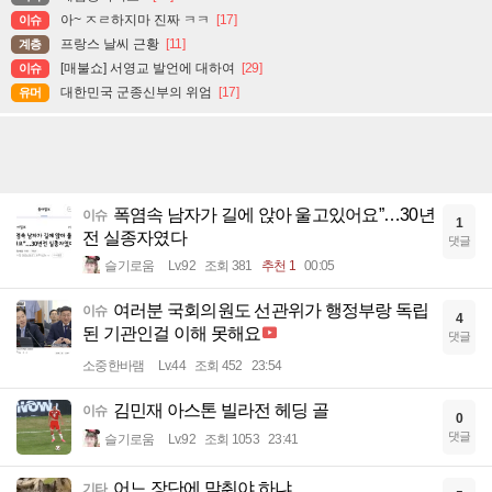
아~ ㅈㄹ하지마 진짜 ㅋㅋ
[17]
이슈
프랑스 날씨 근황
[11]
계층
[매불쇼] 서영교 발언에 대하여
[29]
이슈
대한민국 군종신부의 위엄
[17]
유머
폭염속 남자가 길에 앉아 울고있어요”…30년
이슈
1
전 실종자였다
댓글
슬기로움
Lv.92
조회 381
추천 1
00:05
여러분 국회의원도 선관위가 행정부랑 독립
이슈
4
된 기관인걸 이해 못해요
댓글
소중한바램
Lv.44
조회 452
23:54
김민재 아스톤 빌라전 헤딩 골
이슈
0
댓글
슬기로움
Lv.92
조회 1053
23:41
어느 장단에 맞춰야 하냐..
기타