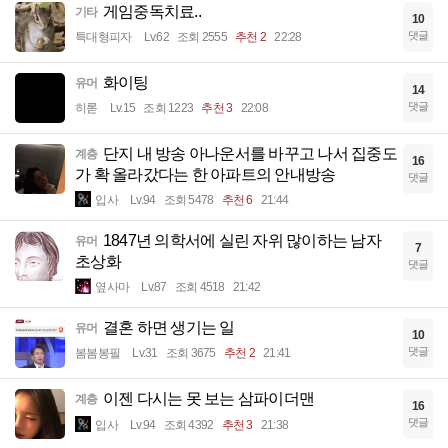
게임중독치료..
기타
10
댓글
특대형피자
Lv.62
조회 2555
추천 2
22:28
화이팅
유머
14
댓글
히롣
Lv.15
조회 1223
추천 3
22:08
단지 내 방송 아나운서를 바꾸고 나서 집중도
계층
16
가 확 올라갔다는 한 아파트의 안내방송
댓글
입사
Lv.94
조회 5478
추천 6
21:44
1847년 의학서에 실린 자위 많이하는 남자
유머
7
초상화
댓글
옆사마
Lv.87
조회 4518
21:42
결혼 하면 생기는 일
유머
10
댓글
봄봄봉필
Lv.31
조회 3675
추천 2
21:41
이젠 다시는 못 보는 삼파이더맨
계층
16
댓글
입사
Lv.94
조회 4392
추천 3
21:38