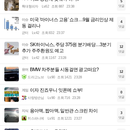
5
댓글
특대형피자
Lv.62
조회 887
23:38
미국 '마이너스 고용' 쇼크…9월 금리인상 제
이슈
4
동 걸리나
댓글
균터
Lv.42
조회 832
23:37
SK하이닉스, 주당 375원 분기배당…3분기
이슈
12
추가 주주환원도 예고
댓글
균터
Lv.42
조회 1167
23:28
BMW 차주분들 시동걸면 광고떠요?
유머
12
댓글
드라고노브
Lv.90
조회 1421
23:28
이자 진죠우니 잇폰메 쇼부!
게임
0
댓글
사랑방손님
Lv.90
조회 716
23:28
용아맥, 짭아맥, 일반관 스크린 차이
지식
3
댓글
히스파니에
Lv.91
조회 1221
23:27