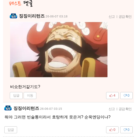
징징이리턴즈
26-06-07 03:18
신고
|
공감 확인
비슷한거같기도?
답글
이동
4
0
징징이리턴즈
26-06-07 03:15
신고
|
공감 확인
뭐야 그러면 빈술통이라서 호탕하게 웃은겨? 순욱엔딩이냐?
답글
0
0