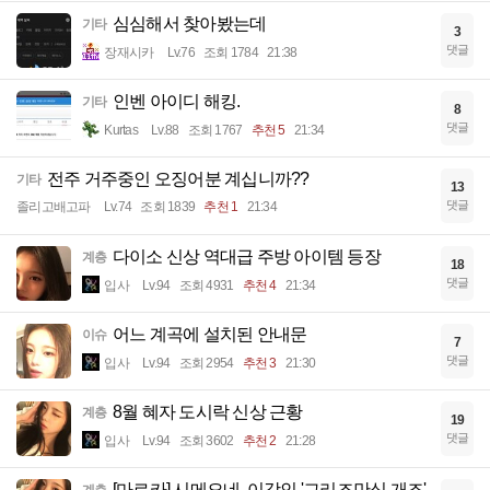
심심해서 찾아봤는데
기타
3
댓글
장재시카
Lv.76
조회 1784
21:38
인벤 아이디 해킹.
기타
8
댓글
Kurtas
Lv.88
조회 1767
추천 5
21:34
전주 거주중인 오징어분 계십니까??
기타
13
댓글
졸리고배고파
Lv.74
조회 1839
추천 1
21:34
다이소 신상 역대급 주방 아이템 등장
계층
18
댓글
입사
Lv.94
조회 4931
추천 4
21:34
어느 계곡에 설치된 안내문
이슈
7
댓글
입사
Lv.94
조회 2954
추천 3
21:30
8월 혜자 도시락 신상 근황
계층
19
댓글
입사
Lv.94
조회 3602
추천 2
21:28
[마르카] 시메오네, 이강인 '그리즈만식 개조'