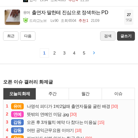
입사
Lv.94
조회 4063
추천 4
21:10
출연자 딸한테 진심으로 정색하는 PD
유머
27
댓글
드라고노브
Lv.90
조회 6504
추천 1
21:09
최근
다음
검색
글쓰기
1
2
3
4
5
오픈 이슈 갤러리 화제글
오늘의 화제
주간
월간
이슈
1
유머
[30]
나영석 피디가 1박2일때 출연자들을 굴린 배경
2
연예
[30]
뜻밖의 연예인 미담..jpg
3
감동
[15]
오픈 후 3개월치 예약 다 찼다는 미용실
4
감동
[18]
어떤 공익근무요원 이야기