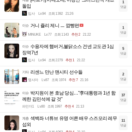
계층
1
돌입
댓글
입사
Lv.94
조회 1392
21:26
거니 쥴리 제니 ㅡ 깜빵편
이슈
1
댓글
MINUKE
Lv.77
조회 1143
추천 2
21:22
수용자에 햄버거,불닭소스 건넨 교도관 1심
이슈
5
징역7년
댓글
입사
Lv.94
조회 2279
추천 1
21:22
리센느 만난 맨시티 선수들
기타
2
댓글
옆사마
Lv.87
조회 1974
추천 7
21:16
박지원이 본 호남 당심…"李대통령과 1년 함
이슈
37
께한 김민석에 갈 것"
댓글
파인더1
Lv.80
조회 1997
추천 4
21:13
섹백좌 너튜브 유명 어른 배우 스즈모리 레무
계층
11
섭외
댓글