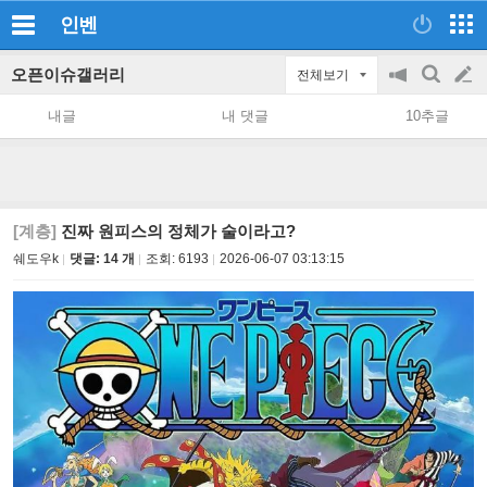
인벤
오픈이슈갤러리
전체보기
공
검
글
지
색
내글
내 댓글
10추글
on/off
쓰
기
[계층]
진짜 원피스의 정체가 술이라고?
쉐도우k
댓글: 14 개
조회:
6193
2026-06-07 03:13:15