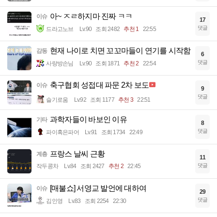
아~ ㅈㄹ하지마 진짜 ㅋㅋ
이슈
17
댓글
드라고노브
Lv.90
조회 2482
추천 1
22:55
현재 나이로 치면 꼬꼬마들이 연기를 시작함
감동
6
댓글
사랑방손님
Lv.90
조회 1871
추천 2
22:54
축구협회 성접대 파문 2차 보도
이슈
9
댓글
슬기로움
Lv.92
조회 1177
추천 3
22:51
과학자들이 바보인 이유
기타
8
댓글
파이혹은파어
Lv.91
조회 1734
22:49
프랑스 날씨 근황
계층
11
댓글
작두콩차
Lv.84
조회 2427
추천 2
22:45
[매불쇼] 서영교 발언에 대하여
이슈
29
댓글
김인영
Lv.83
조회 2254
22:30