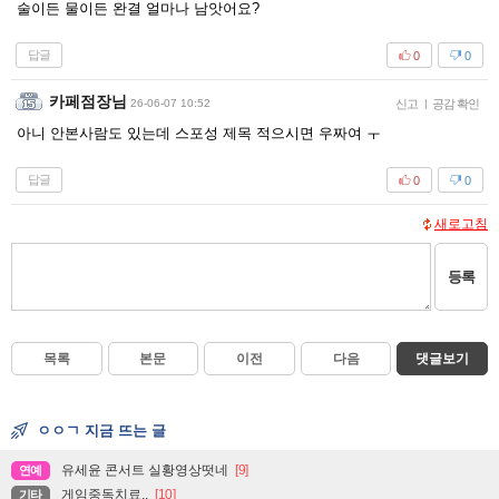
술이든 물이든 완결 얼마나 남앗어요?
답글
0
0
카페점장님
26-06-07 10:52
신고
|
공감 확인
아니 안본사람도 있는데 스포성 제목 적으시면 우짜여 ㅜ
답글
0
0
새로고침
등록
목록
본문
이전
다음
댓글보기
ㅇㅇㄱ 지금 뜨는 글
유세윤 콘서트 실황영상떳네
[9]
연예
게임중독치료..
[10]
기타