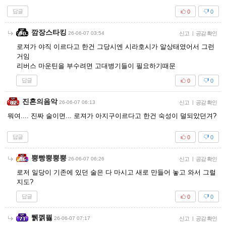
답글
0
0
깜장스타킹
26-06-07 03:54
신고
|
공감 확인
로져가 야직 이르다고 한건 그당시엔 시라호시가 알상태였어서 그런
거임
리버스 마운틴을 부수려면 고대병기들이 필요하기때문
답글
0
0
진혼의음악
26-06-07 06:13
신고
|
공감 확인
뭐여.... 진짜 술이면... 로져가 아지구이르다고 한건 숙성이 덜되았던겨?
답글
0
0
뿡빵뿡뿡뿡
26-06-07 06:26
신고
|
공감 확인
로저 일당이 기존에 있던 술은 다 마시고 새로 만들어 놓고 와서 그럴
지도?
답글
0
0
뛝껡믫
26-06-07 07:17
신고
|
공감 확인