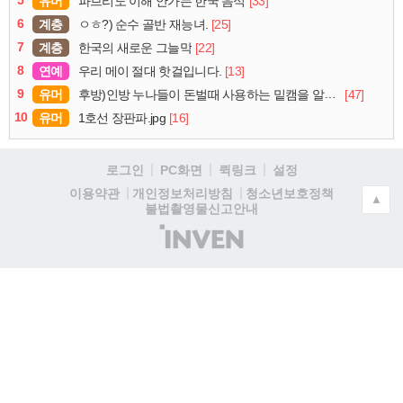
5
유머
[33]
파브리도 이해 안가는 한국 음식
6
계층
[25]
ㅇㅎ?) 순수 골반 재능녀.
7
계층
[22]
한국의 새로운 그늘막
8
연예
[13]
우리 메이 절대 핫걸입니다.
9
유머
[47]
후방)인방 누나들이 돈벌때 사용하는 밑캠을 알아보자
10
유머
[16]
1호선 장판파.jpg
로그인
PC화면
퀵링크
설정
청소년보호정책
이용약관
개인정보처리방침
▲
불법촬영물신고안내
(주)
인
벤