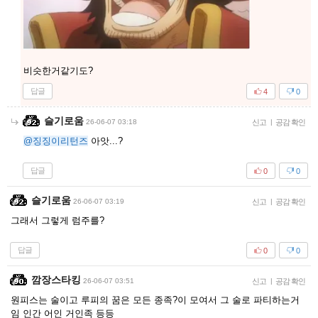
비슷한거같기도?
답글
4
0
슬기로움
26-06-07 03:18
신고
|
공감 확인
@징징이리턴즈
아앗...?
답글
0
0
슬기로움
26-06-07 03:19
신고
|
공감 확인
그래서 그렇게 럼주를?
답글
0
0
깜장스타킹
26-06-07 03:51
신고
|
공감 확인
원피스는 술이고 루피의 꿈은 모든 종족?이 모여서 그 술로 파티하는거
임 인간 어인 거인족 등등