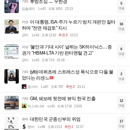
후방조심 ㅡ 우한경
기타
5
댓글
입술돼지
Lv.43
조회 1651
23:23
이 대통령, ISA·주가 누르기 방지 개편안 질타
이슈
16
하며 “전면 재검토” 지시
댓글
균터
Lv.42
조회 1210
추천 3
23:22
'불안과 기대 사이' 널뛰는 SK하이닉스…증
이슈
6
권가 "HBM4·LTA 기반 펀터멘털 견고"
댓글
균터
Lv.42
조회 733
23:18
(ytb) 데뷔초에 스트레스성 폭식으로 다들 불
기타
2
었다는 리센느
댓글
옆사마
Lv.87
조회 787
추천 2
23:11
GM, 쉐보레 뒷전에 뷰익 한국 진출
기타
12
댓글
히스파니에
Lv.91
조회 1716
23:03
대한민국 군종신부의 위엄
유머
17
댓글
썽바
Lv.89
조회 2213
추천 2
22:57