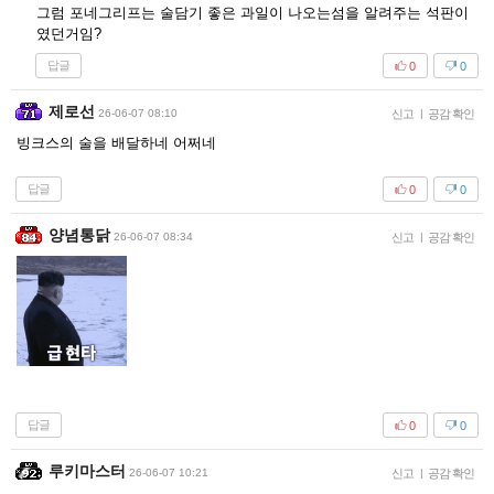
그럼 포네그리프는 술담기 좋은 과일이 나오는섬을 알려주는 석판이
였던거임?
답글
0
0
제로선
26-06-07 08:10
신고
|
공감 확인
빙크스의 술을 배달하네 어쩌네
답글
0
0
양념통닭
26-06-07 08:34
신고
|
공감 확인
답글
0
0
루키마스터
26-06-07 10:21
신고
|
공감 확인