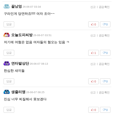
끝났엉
26-06-07 03:34
신고
|
공감 확인
구라인게 당연하죠!!!! 여자 조아~~
답글
0
0
오늘도피씨방
26-06-07 03:51
신고
|
공감 확인
저기에 여혐은 없음 여자들의 혐오는 있음 ㅋ
답글
1
0
연타발상단
26-06-07 08:13
신고
|
공감 확인
한심한 새끼들
답글
0
0
생줄리앵
26-06-07 08:25
신고
|
공감 확인
진심 너무 찌질해서 못보겠다
답글
0
0