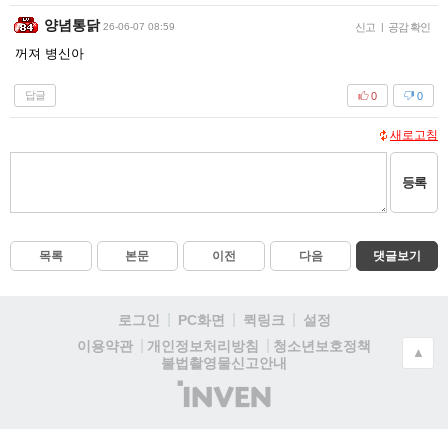
양념통닭
26-06-07 08:59
신고
|
공감 확인
꺼져 병신아
답글
0
0
새로고침
등록
목록
본문
이전
다음
댓글보기
로그인
PC화면
퀵링크
설정
청소년보호정책
이용약관
개인정보처리방침
▲
불법촬영물신고안내
(주)
인
벤