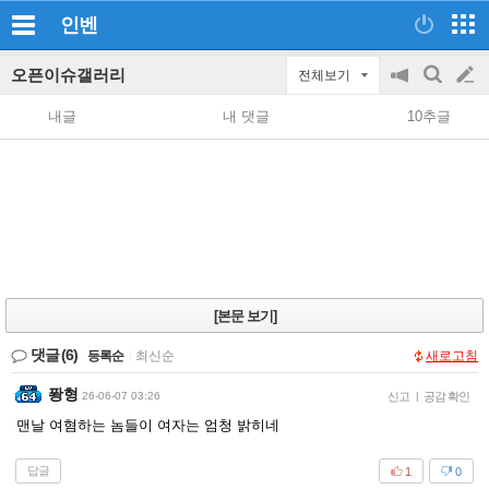
인벤
오픈이슈갤러리
전체보기
공
검
글
지
색
내글
내 댓글
10추글
on/off
쓰
기
[본문 보기]
댓글
(6)
등록순
|
최신순
새로고침
퐝형
26-06-07 03:26
신고
|
공감 확인
맨날 여혐하는 놈들이 여자는 엄청 밝히네
답글
1
0