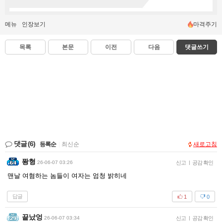
메뉴
인장보기
마격주기
목록
본문
이전
다음
댓글쓰기
댓글
(6)
등록순
|
최신순
새로고침
퐝형
26-06-07 03:26
신고
|
공감 확인
맨날 여혐하는 놈들이 여자는 엄청 밝히네
답글
1
0
끝났엉
26-06-07 03:34
신고
|
공감 확인