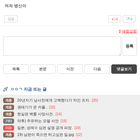
꺼져 병신아
답글
0
0
새로고침
등록
목록
본문
이전
다음
댓글보기
ㅇㅇㄱ 지금 뜨는 글
20년지기 남사친에게 고백했다가 차인 츠자.
[20]
계층
권태기가 온 커플..
[18]
계층
현실판 백룸 사망사건.
[14]
계층
약후) 주유하는 모델 서안
[19]
기타
일본, 성매수 심판 실명 공개 파장.
[19]
이슈
19) 남편이 죽으면 하고싶은 일.jpg
[12]
계층