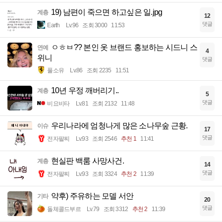
19) 남편이 죽으면 하고싶은 일.jpg
계층
12
댓글
Earth
Lv.96
조회 3000
11:53
ㅇㅎㅂ?? 본인 옷 브랜드 홍보하는 시드니 스
연예
4
위니
댓글
풀소유
Lv.86
조회 2235
11:51
10년 우정 깨버리기..
계층
5
댓글
비요비타
Lv.81
조회 2132
11:48
우리나라에 엄청나게 많은 소나무숲 근황.
이슈
17
댓글
전자팔찌
Lv.93
조회 2546
추천 1
11:41
현실판 백룸 사망사건.
계층
14
댓글
전자팔찌
Lv.93
조회 3324
추천 2
11:39
약후) 주유하는 모델 서안
기타
20
댓글
돌체콜드부르
Lv.79
조회 3312
추천 2
11:39