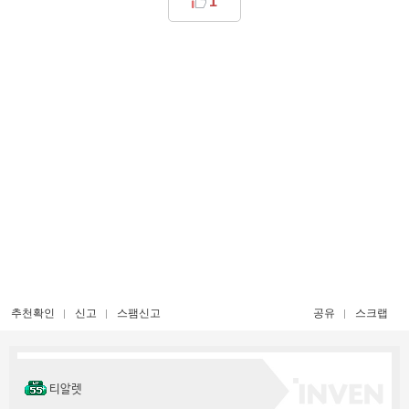
1
추천확인
신고
스팸신고
공유
스크랩
티알렛