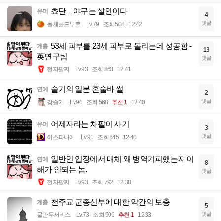
쵸단 _ 야구는 살인이다
유머
4
댓글
돌체콜드부르
Lv.79
조회 508
12:42
53세 피부를 23세 피부로 돌리는데 성공함 -
계층
13
英연구팀
댓글
전자팔찌
Lv.93
조회 863
12:41
슬기의 일본 혼술바 썰
연예
2
댓글
강슬기
Lv.94
조회 568
추천 1
12:40
어제자라는 차팔이 사기
유머
3
댓글
히스파니에
Lv.91
조회 645
12:40
일반인 입장에서 대체 왜 병역기피했는지 이
연예
8
해가 안되는 놈.
댓글
전자팔찌
Lv.93
조회 792
12:38
천주교 군종신부에 대한 약간의 보충
계층
5
댓글
물만두서비스
Lv.73
조회 506
추천 1
12:33