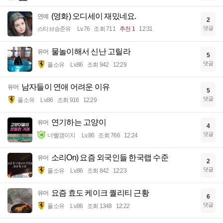
(영화) 오디세이 재밌네요.
연예
2
댓글
스티브승준유
Lv.76
조회 711
추천 1
12:31
물놀이해서 신난 고릴라
유머
5
댓글
풀소유
Lv.86
조회 942
12:29
남자들이 연애 어려운 이유
유머
5
댓글
풀소유
Lv.86
조회 916
12:29
연기하는 고양이
유머
4
댓글
너빨갱이지
Lv.86
조회 766
12:24
소리On) 요즘 외국인들 한국랩 수준
유머
2
댓글
풀소유
Lv.86
조회 842
12:23
요즘 효도 케이크 퀄리티 근황
유머
6
댓글
풀소유
Lv.86
조회 1348
12:22