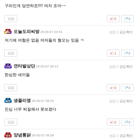
구라인게 당연하죠!!!! 여자 조아~~
답글
0
0
오늘도피씨방
26-06-07 03:51
신고
|
공감 확인
저기에 여혐은 없음 여자들의 혐오는 있음 ㅋ
답글
1
0
연타발상단
26-06-07 08:13
신고
|
공감 확인
한심한 새끼들
답글
0
0
생줄리앵
26-06-07 08:25
신고
|
공감 확인
진심 너무 찌질해서 못보겠다
답글
0
0
양념통닭
26-06-07 08:59
신고
|
공감 확인