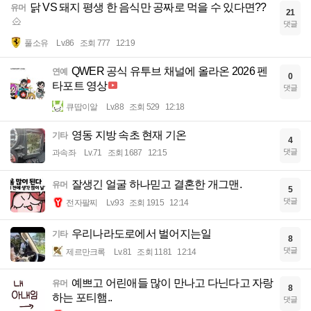
닭 VS 돼지 평생 한 음식만 공짜로 먹을 수 있다면??
유머
21
댓글
풀소유
Lv.86
조회 777
12:19
QWER 공식 유투브 채널에 올라온 2026 펜
연예
0
타포트 영상
댓글
큐땁이알
Lv.88
조회 529
12:18
영동 지방 속초 현재 기온
기타
4
댓글
과속좌
Lv.71
조회 1687
12:15
잘생긴 얼굴 하나믿고 결혼한 개그맨.
유머
5
댓글
전자팔찌
Lv.93
조회 1915
12:14
우리나라도로에서 벌어지는일
기타
8
댓글
제르만크록
Lv.81
조회 1181
12:14
예쁘고 어린애들 많이 만나고 다닌다고 자랑
유머
8
하는 포티햄..
댓글