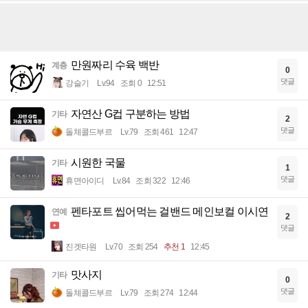
만원짜리 수육 백반
계층
0
댓글
강슬기
Lv.94
조회 0
12:51
자연산 G컵 구분하는 방법
기타
2
댓글
돌체콜드부르
Lv.79
조회 461
12:47
시원한 국물
기타
1
댓글
휴면아이디
Lv.84
조회 322
12:46
펜타포트 씹어먹는 걸밴드 메인보컬 이시연
연예
2
댓글
진겟타원
Lv.70
조회 254
추천 1
12:45
맛사지
기타
0
댓글
돌체콜드부르
Lv.79
조회 274
12:44