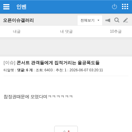
인벤
오픈이슈갤러리
전체보기
공
검
글
지
색
내글
내 댓글
10추글
on/off
쓰
기
[이슈]
콘서트 관객들에게 집적거리는 올공폭도들
티알렛
댓글: 6 개
조회:
6403
추천:
1
2026-06-07 03:20:11
참정권때문에 모였다며ㅋㅋㅋㅋㅋㅋ