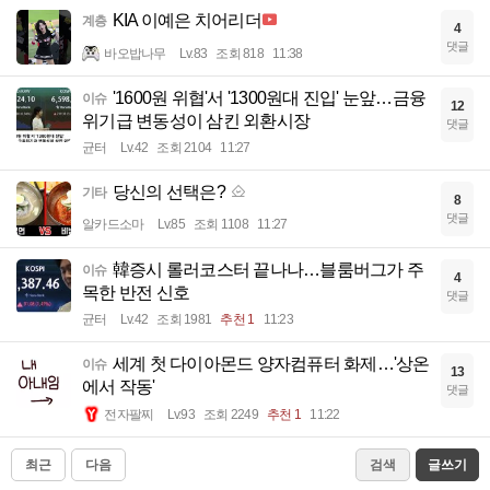
KIA 이예은 치어리더
계층
4
댓글
바오밥나무
Lv.83
조회 818
11:38
'1600원 위협'서 '1300원대 진입' 눈앞…금융
이슈
12
위기급 변동성이 삼킨 외환시장
댓글
균터
Lv.42
조회 2104
11:27
당신의 선택은?
기타
8
댓글
알카드소마
Lv.85
조회 1108
11:27
韓증시 롤러코스터 끝나나…블룸버그가 주
이슈
4
목한 반전 신호
댓글
균터
Lv.42
조회 1981
추천 1
11:23
세계 첫 다이아몬드 양자컴퓨터 화제…'상온
이슈
13
에서 작동'
댓글
전자팔찌
Lv.93
조회 2249
추천 1
11:22
최근
다음
검색
글쓰기