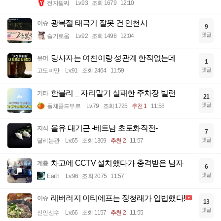
전자팔찌
Lv.93
조회 1679
12:10
광복절 태극기 잘못 건 인천시
이슈
9
댓글
슬기로움
Lv.92
조회 1496
12:04
당사자는 여친이랑 성관계 한적없는데
유머
1
댓글
고도비만
Lv.91
조회 2464
11:59
한블리 _ 자리맡기 실패한 주차장 빌런
기타
21
댓글
돌체콜드부르
Lv.79
조회 1725
추천 1
11:58
을유 대기근 -베트남 초토화작전-
지식
7
댓글
달리는관
Lv.65
조회 1309
추천 2
11:57
차고에 CCTV 설치했다가 충격받은 남자
계층
6
댓글
Earth
Lv.96
조회 2075
11:57
레버러지 이티에프는 정청래가 입법했다!
이슈
13
댓글
신인선수
Lv.66
조회 1157
추천 2
11:55