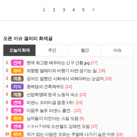
1
2
3
4
5
오픈 이슈 갤러리 화제글
오늘의 화제
주간
월간
이슈
1
연예
[27]
현역 최고령 배우라는 신구 근황.jpg
2
유머
[28]
외향형 딸래미와 비행기 타면 생기는 일.
3
계층
[25]
공자도 말했던 사회에서 피해야하는 상급자
4
지식
[14]
중력댐의 건축해부도
5
계층
[20]
산업혁명때 영국 노동자 숙소
6
연예
[16]
리센느 프리티걸 음중 1위~
7
연예
[22]
다음주 놀토 리센느 출연...
8
유머
[9]
남자들이 미친다는 스킬 모음
9
연예
[37]
ㅇㅎㅂ? 어제 오션월드 김채연 모음
10
유머
[24]
차가 없는 사람은 모르는 주말에 나가기 싫은 이유