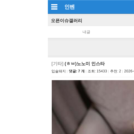
인벤
오픈이슈갤러리
내글
[기타]
(ㅎㅂ)노노미 인스타
입술돼지
댓글: 7 개
조회:
15433
추천:
2
2026-