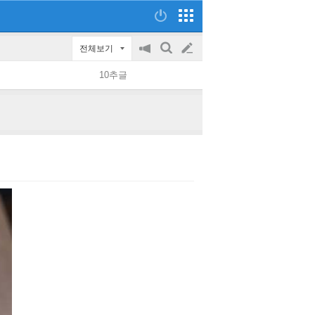
전체보기
공
검
글
지
색
10추글
on/off
쓰
기