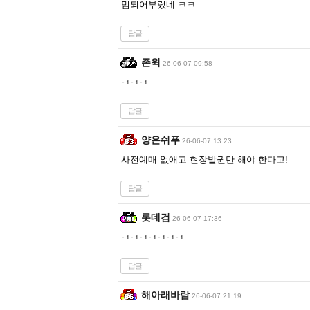
밈되어부렀네 ㅋㅋ
답글
존윅
26-06-07 09:58
ㅋㅋㅋ
답글
양은쉬푸
26-06-07 13:23
사전예매 없애고 현장발권만 해야 한다고!
답글
롯데검
26-06-07 17:36
ㅋㅋㅋㅋㅋㅋㅋ
답글
해아래바람
26-06-07 21:19