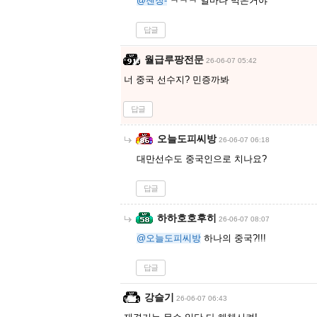
@젠장-
ㅋㅋㅋ 얼마나 먹은거야
답글
월급루팡전문
26-06-07 05:42
너 중국 선수지? 민증까봐
답글
오늘도피씨방
26-06-07 06:18
대만선수도 중국인으로 치나요?
답글
하하호호후히
26-06-07 08:07
@오늘도피씨방
하나의 중국?!!!
답글
강슬기
26-06-07 06:43