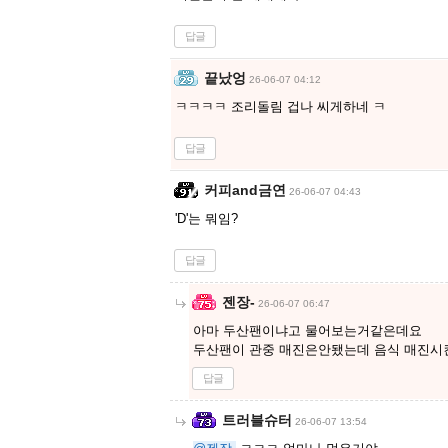
답글
끝났엉
26-06-07 04:12
ㅋㅋㅋㅋ 조리돌림 겁나 씨게하네 ㅋ
답글
커피and금연
26-06-07 04:43
'D'는 뭐임?
답글
젠장-
26-06-07 06:47
아마 두산팬이냐고 물어보는거같은데요
두산팬이 관중 매진은안됐는데 음식 매진
답글
트러블슈터
26-06-07 13:54