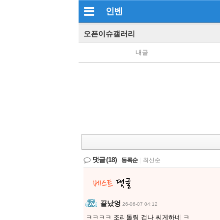
인벤
오픈이슈갤러리
내글
댓글
(18)
등록순
|
최신순
끝났엉
26-06-07 04:12
ㅋㅋㅋㅋ 조리돌림 겁나 씨게하네 ㅋ