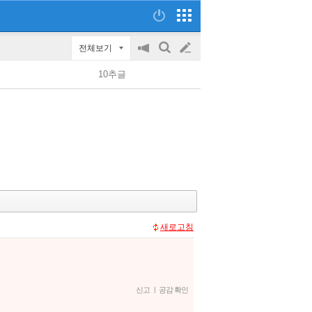
전체보기
공
검
글
지
색
10추글
on/off
쓰
기
새로고침
신고
|
공감 확인