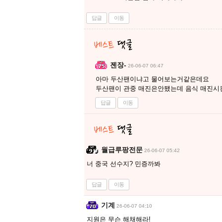
답글
이동
젠장-
26-06-07 06:47
아마 두산팬이냐고 물어보는거같은데요
두산팬이 관중 매진은안됐는데 음식 매진
답글
이동
월급루팡전문
26-06-07 05:42
너 중국 선수지? 민증까봐
답글
이동
기계
26-06-07 04:10
지원은 무슨 해채해라!