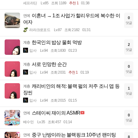
세프라딘
Lv.85
조회 1189
추천 1
01:38
이혼녀 → 1조 사업가 할리우드에 복수한 이
연예
0
여자
댓글
라라크로포드
Lv.87
조회 2182
01:31
한국인의 밥상 물회 먹방
계층
2
댓글
입사
Lv.94
조회 1830
01:23
서로 민망한 순간
계층
0
댓글
입사
Lv.94
조회 2031
추천 1
01:19
캐리비안의 해적: 블랙 펄의 저주 조니 뎁 등
계층
1
장씬
댓글
입사
Lv.94
조회 2015
01:15
스테이씨 재이의 ASMR
연예
0
댓글
배수민
Lv.35
조회 457
01:14
중구 난방이라는 블랙핑크 10주년 팬미팅
연예
8