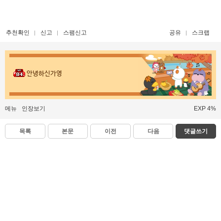
추천확인
신고
스팸신고
공유
스크랩
안녕하신가영
메뉴
인장보기
EXP 4%
목록
본문
이전
다음
댓글쓰기