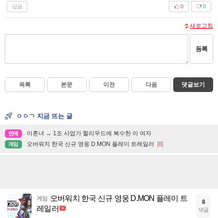
답글
0
0
새로고침
등록
목록
본문
이전
다음
댓글보기
ㅇㅇㄱ 지금 뜨는 글
이혼녀 → 1조 사업가 할리우드에 복수한 이 여자
연예
오버워치 한국 신규 영웅 D.MON 플레이 트레일러
[8]
게임
오버워치 한국 신규 영웅 D.MON 플레이 트
게임
8
레일러
댓글