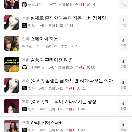
댓글
어쩌다한번
Lv.77
조회 1694
추천 1
01:14
실제로 존재한다는 디지몬 속 배경화면
계층
1
댓글
입사
Lv.94
조회 1598
01:11
스테이씨 자윤
연예
0
댓글
배수민
Lv.35
조회 644
추천 1
01:07
김풍의 후라이팬 라면
계층
4
댓글
부엔까미노
Lv.87
조회 1925
추천 2
01:00
(ㅇㅎ?) 잘생긴 남자 보면 혀가 나오는 여자
계층
5
댓글
입사
Lv.94
조회 3741
추천 1
00:51
(ㅇㅎ?) 히트텍이 기다려지는 영상
계층
0
댓글
입사
Lv.94
조회 3184
추천 2
00:49
카리나 (에스파)
연예
5
댓글
입사
Lv.94
조회 1456
추천 1
00:47