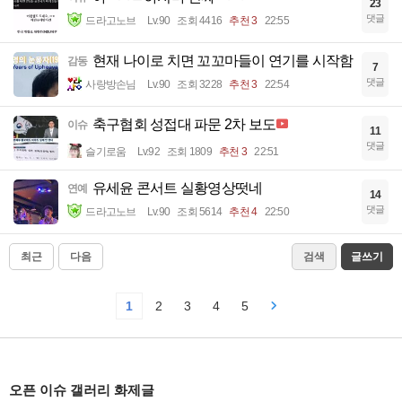
23
댓글
드라고노브
Lv.90
조회 4416
추천 3
22:55
현재 나이로 치면 꼬꼬마들이 연기를 시작함
감동
7
댓글
사랑방손님
Lv.90
조회 3228
추천 3
22:54
축구협회 성접대 파문 2차 보도
이슈
11
댓글
슬기로움
Lv.92
조회 1809
추천 3
22:51
유세윤 콘서트 실황영상떳네
연예
14
댓글
드라고노브
Lv.90
조회 5614
추천 4
22:50
최근
다음
검색
글쓰기
1
2
3
4
5
오픈 이슈 갤러리 화제글