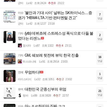
균터
Lv.42
조회 2424
추천 8
23:22
'불안과 기대 사이' 널뛰는 SK하이닉스…증
이슈
7
권가 "HBM4·LTA 기반 펀터멘털 견고"
댓글
균터
Lv.42
조회 1227
23:18
(ytb) 데뷔초에 스트레스성 폭식으로 다들 불
기타
2
었다는 리센느
댓글
옆사마
Lv.87
조회 1322
추천 4
23:11
GM, 쉐보레 뒷전에 뷰익 한국 진출
기타
16
댓글
히스파니에
Lv.91
조회 2914
23:03
무엄하다!
연예
1
댓글
아이스티이
Lv.32
조회 1051
추천 2
23:02
대한민국 군종신부의 위엄
유머
21
댓글
썽바
Lv.89
조회 3828
추천 7
22:57
아~ ㅈㄹ하지마 진짜 ㅋㅋ
이슈