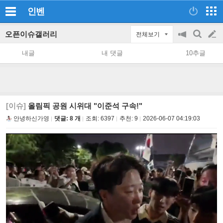
인벤
오픈이슈갤러리
전체보기
공
검
글
지
색
내글
내 댓글
10추글
on/off
쓰
기
[이슈]
올림픽 공원 시위대 "이준석 구속!"
안녕하신가영
댓글: 8 개
조회:
6397
추천:
9
2026-06-07 04:19:03