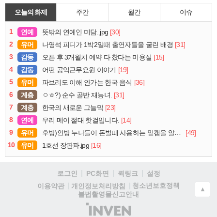
오늘의 화제
주간
월간
이슈
1
연예
[30]
뜻밖의 연예인 미담..jpg
2
유머
[31]
나영석 피디가 1박2일때 출연자들을 굴린 배경
3
감동
[15]
오픈 후 3개월치 예약 다 찼다는 미용실
4
감동
[19]
어떤 공익근무요원 이야기
5
유머
[36]
파브리도 이해 안가는 한국 음식
6
계층
[31]
ㅇㅎ?) 순수 골반 재능녀.
7
계층
[23]
한국의 새로운 그늘막
8
연예
[14]
우리 메이 절대 핫걸입니다.
9
유머
[49]
후방)인방 누나들이 돈벌때 사용하는 밑캠을 알아보자
10
유머
[16]
1호선 장판파.jpg
로그인
PC화면
퀵링크
설정
청소년보호정책
이용약관
개인정보처리방침
▲
불법촬영물신고안내
(주)
인