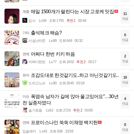
매일 1500개가 팔린다는 시장 고로케 맛집
계층
11
댓글
입사
Lv.94
조회 1755
추천 1
00:44
출석체크 해슴?
기타
0
댓글
사실난라쿤
Lv.89
조회 648
00:32
어쩌다 한번 키키 하음
연예
2
댓글
어쩌다한번
Lv.77
조회 1602
추천 2
00:27
조감도대로 한것같기도..하고 아닌것같기도..
유머
10
댓글
드라고노브
Lv.90
조회 2845
00:18
폭염속 남자가 길에 앉아 울고있어요”…30년
이슈
4
전 실종자였다
댓글
슬기로움
Lv.92
조회 2726
추천 2
00:05
프로미스나인 쑥쑥 이채영 백지헌
연예
0
댓글
입술돼지
Lv.43
조회 836
23:56