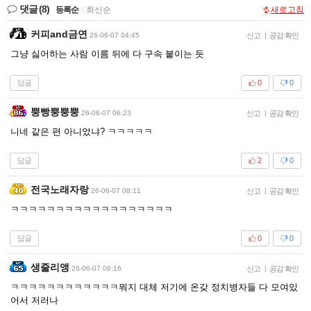
댓글
(8)
등록순
|
최신순
새로고침
커피and금연
26-06-07 04:45
신고
|
공감 확인
그냥 싫어하는 사람 이름 뒤에 다 구속 붙이는 듯
답글
0
0
뿡빵뿡뿡뿡
26-06-07 06:23
신고
|
공감 확인
니네 같은 편 아니었냐? ㅋㅋㅋㅋㅋ
답글
2
0
전국노래자랑
26-06-07 08:11
신고
|
공감 확인
ㅋㅋㅋㅋㅋㅋㅋㅋㅋㅋㅋㅋㅋㅋㅋㅋㅋㅋ
답글
0
0
생줄리앵
26-06-07 08:16
신고
|
공감 확인
ㅋㅋㅋㅋㅋㅋㅋㅋㅋㅋㅋㅋ뭐지 대체 저기에 온갖 정치병자들 다 모여있
어서 저러나