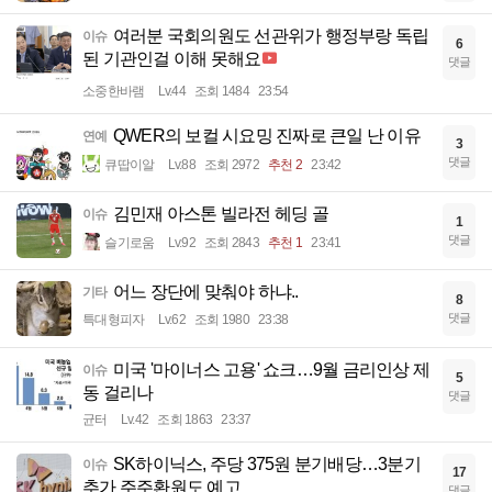
여러분 국회의원도 선관위가 행정부랑 독립
이슈
6
된 기관인걸 이해 못해요
댓글
소중한바램
Lv.44
조회 1484
23:54
QWER의 보컬 시요밍 진짜로 큰일 난 이유
연예
3
댓글
큐땁이알
Lv.88
조회 2972
추천 2
23:42
김민재 아스톤 빌라전 헤딩 골
이슈
1
댓글
슬기로움
Lv.92
조회 2843
추천 1
23:41
어느 장단에 맞춰야 하냐..
기타
8
댓글
특대형피자
Lv.62
조회 1980
23:38
미국 '마이너스 고용' 쇼크…9월 금리인상 제
이슈
5
동 걸리나
댓글
균터
Lv.42
조회 1863
23:37
SK하이닉스, 주당 375원 분기배당…3분기
이슈
17
추가 주주환원도 예고
댓글