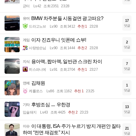
균터
Lv.42
조회 2351
23:28
BMW 차주분들 시동걸면 광고떠요?
유머
17
댓글
드라고노브
Lv.90
조회 3412
추천 1
23:28
이자 진죠우니 잇폰메 쇼부!
게임
2
댓글
사랑방손님
Lv.90
조회 1444
추천 2
23:28
용아맥, 짭아맥, 일반관 스크린 차이
지식
7
댓글
히스파니에
Lv.91
조회 2704
추천 1
23:27
김채원
연예
1
댓글
케를로스
Lv.86
조회 1162
추천 1
23:25
후방조심 ㅡ 우한경
기타
13
댓글
입술돼지
Lv.43
조회 4425
추천 2
23:23
이 대통령, ISA·주가 누르기 방지 개편안 질타
이슈
21
하며 “전면 재검토” 지시
댓글