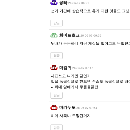
융빠
26-06-07 06:21
선거 기간에 상습적으로 휴가 때린 것들도 그냥 
답글
화이트호크
26-06-07 06:55
뒷배가 든든하니 저런 개짓을 벌이고도 두발뻗
답글
마검귀
26-06-07 07:47
사표쓰고 나가면 끝인가
일을 독립적으로 했으면 수습도 독립적으로 해
시위대 앞에가서 무릎을꿇던
답글
마카누도
26-06-07 07:54
이게 사퇴냐 도망간거지
답글