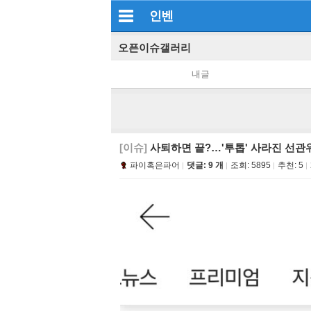
인벤
오픈이슈갤러리
내글
[이슈]
사퇴하면 끝?…'투톱' 사라진 선관위
파이혹은파어
댓글: 9 개
조회:
5895
추천:
5