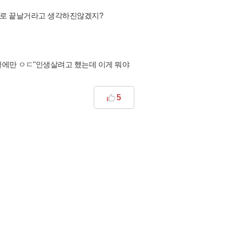
퇴로 끝날거라고 생각하진않겠지?
글에만 ㅇㄷ"인생살려고 했는데 이게 뭐야
5