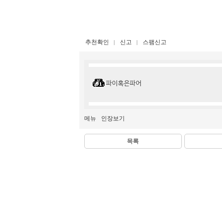
추천확인
신고
스팸신고
파이혹은파어
메뉴
인장보기
목록