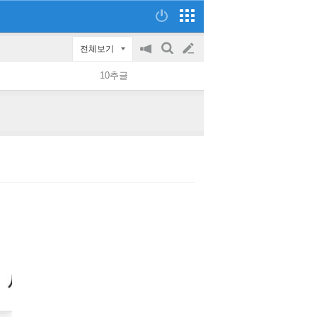
전체보기
공
검
글
지
색
10추글
on/off
쓰
기