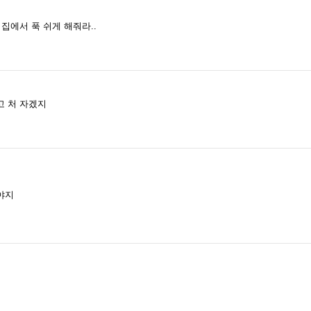
집에서 푹 쉬게 해줘라..
고 처 자겠지
야지