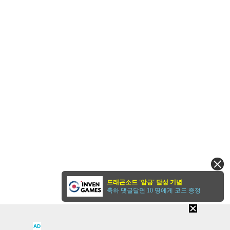
드래곤소드 '압긍' 달성 기념
축하 댓글달면 10 명에게 코드 증정
AD