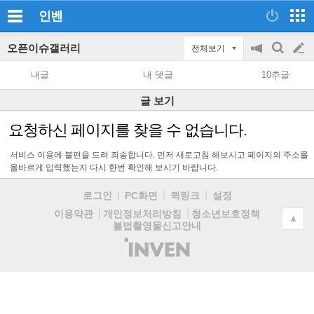
인벤
오픈이슈갤러리
전체보기
공
검
글
지
색
내글
내 댓글
10추글
on/off
쓰
글 보기
기
요청하신 페이지를 찾을 수 없습니다.
서비스 이용에 불편을 드려 죄송합니다. 먼저 새로고침 해보시고 페이지의 주소를
올바르게 입력했는지 다시 한번 확인해 보시기 바랍니다.
로그인
PC화면
퀵링크
설정
청소년보호정책
이용약관
개인정보처리방침
▲
불법촬영물신고안내
(주)
인
벤