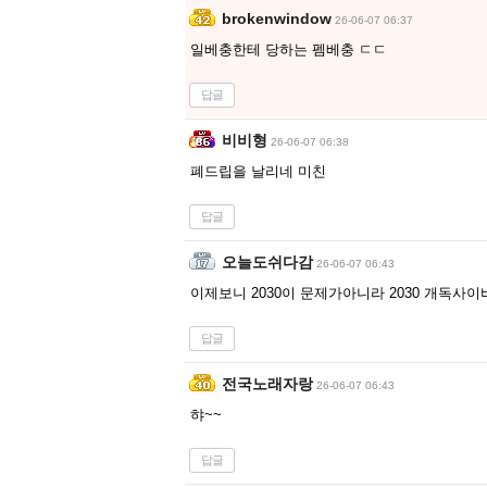
brokenwindow
26-06-07 06:37
일베충한테 당하는 펨베충 ㄷㄷ
답글
비비형
26-06-07 06:38
폐드립을 날리네 미친
답글
오늘도쉬다감
26-06-07 06:43
이제보니 2030이 문제가아니라 2030 개독사
답글
전국노래자랑
26-06-07 06:43
햐~~
답글