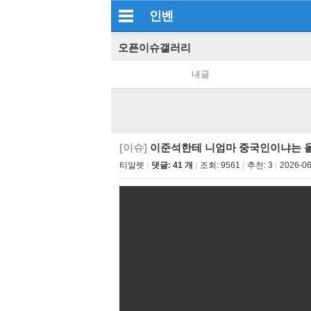
인벤
오픈이슈갤러리
내글
[이슈]
이준석한테 니엄마 중국인이냐는 
티알렛
댓글: 41 개
조회:
9561
추천:
3
2026-06