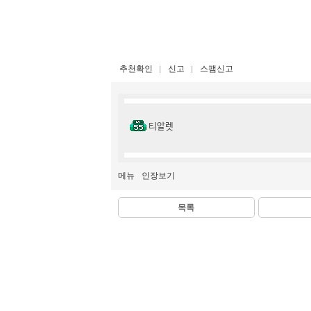
추천확인
신고
스팸신고
티알렛
메뉴
인장보기
목록