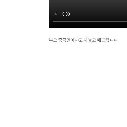
부모 중국인이냐고 대놓고 패드립ㄷㄷ