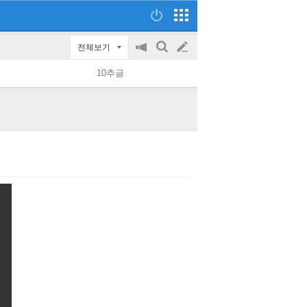
전체보기
공
검
글
지
색
10추글
on/off
쓰
기