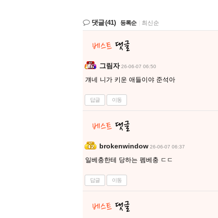
댓글
(41)
등록순
|
최신순
그림자
26-06-07 06:50
걔네 니가 키운 애들이야 준석아
답글
이동
brokenwindow
26-06-07 06:37
일베충한테 당하는 펨베충 ㄷㄷ
답글
이동