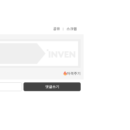
공유
스크랩
마격주기
댓글쓰기